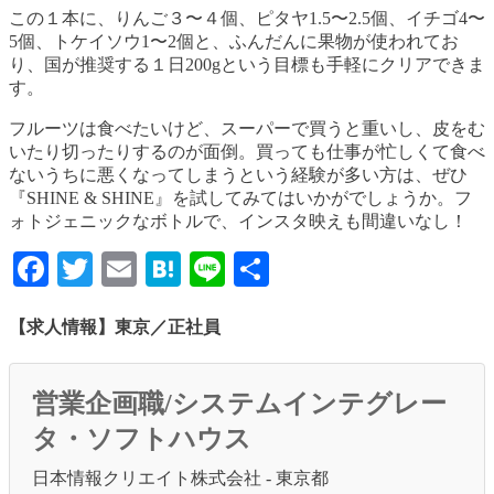
この１本に、りんご３〜４個、ピタヤ1.5〜2.5個、イチゴ4〜
5個、トケイソウ1〜2個と、ふんだんに果物が使われてお
り、国が推奨する１日200gという目標も手軽にクリアできま
す。
フルーツは食べたいけど、スーパーで買うと重いし、皮をむ
いたり切ったりするのが面倒。買っても仕事が忙しくて食べ
ないうちに悪くなってしまうという経験が多い方は、ぜひ
『SHINE & SHINE』を試してみてはいかがでしょうか。フ
ォトジェニックなボトルで、インスタ映えも間違いなし！
Facebook
Twitter
Email
Hatena
Line
共
有
【求人情報】東京／正社員
営業企画職/システムインテグレー
タ・ソフトハウス
日本情報クリエイト株式会社 - 東京都