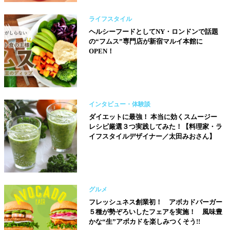
ライフスタイル
ヘルシーフードとしてNY・ロンドンで話題
の“フムス”専門店が新宿マルイ本館に
OPEN！
インタビュー・体験談
ダイエットに最強！ 本当に効くスムージー
レシピ厳選３つ実践してみた！【料理家・ラ
イフスタイルデザイナー／太田みおさん】
グルメ
フレッシュネス創業初！ アボカドバーガー
５種が勢ぞろいしたフェアを実施！ 風味豊
かな“生”アボカドを楽しみつくそう!!