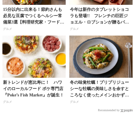
15分以内に出来る！節約さんも
今年は新作のタブレットショコ
必見な豆腐でつくるヘルシー常
ラも登場!! フレンチの巨匠ジ
備菜3選【料理研究家・フードコ
ョエル・ロブションが贈るバレ
ーディネーター／河瀬璃菜（り
ンタイン特別商品を期間限定発
グルメ
グルメ
な助）さん】
売！
新トレンドが恵比寿に！ ハワ
冬の味覚牡蠣！プリプリジュー
イのローカルフード ポケ専門店
シーな牡蠣の美味しさを余すと
『Poke’s Fish Market』が誕生！
ころなく使ったメインおかず３
つ【料理研究家・フードコーデ
グルメ
グルメ
ィネーター／河瀬璃菜（りな
Recommended by
助）さん】