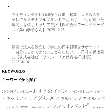
ウェディング会社就職から渡米、起業、大学院入学、
そしてサステナブルブランド立ち上げ。「心が動いた
瞬間」を信じキャリア選択【株式会社ワールドサービ
ス／葉山泰子さん】
2025.12.25
韓国で法人を設立して学生の日本就職をサポート！
「自分にしかできないことをしたい」。日韓関係改善
に【株式会社ビーウェルコリア代表 春日井萌】
2025.10.16
KEYWORDS
キーワードから探す
おすすめ
イベント
インタビュー
20代
OSインタビュー
キャリ
グルメ
キャリアアップ
スキルアップ
ネイル
ファ
ア
レシピ
メイク
ッション
ママ
マーケティング
中卒
人付き