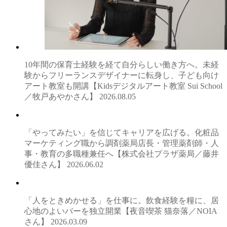
10年間の保育士経験を経て自分らしい働き方へ。未経
験からフリーランスデザイナーに転身し、子ども向け
アート教室も開講【Kidsデジタルアート教室 Sui School
／牧戸あやかさん】
2026.08.05
「やってみたい」を信じてキャリアを広げる。化粧品
マーケティング職から調剤薬局店長・管理薬剤師・人
事・教育の多職種兼任へ【株式会社プラザ薬局／藤井
優佳さん】
2026.06.02
「人をときめかせる」を仕事に。飲食経験を糧に、居
心地のよいバーを独立開業【夜音喫茶 猫奈落／NOIA
さん】
2026.03.09