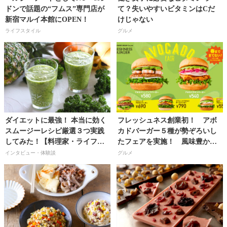
ドンで話題の“フムス”専門店が
て？失いやすいビタミンはCだ
新宿マルイ本館にOPEN！
けじゃない
ライフスタイル
グルメ
ダイエットに最強！ 本当に効く
フレッシュネス創業初！ アボ
スムージーレシピ厳選３つ実践
カドバーガー５種が勢ぞろいし
してみた！【料理家・ライフス
たフェアを実施！ 風味豊か
タイルデザイナー／太田みおさ
な“生”アボカドを楽しみつくそ
インタビュー・体験談
グルメ
ん】
う!!