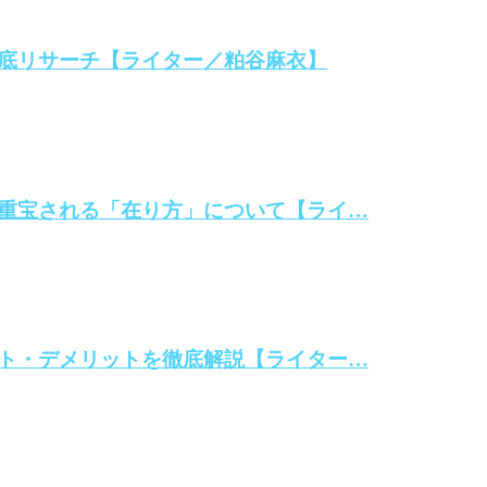
底リサーチ【ライター／粕谷麻衣】
重宝される「在り方」について【ライ…
ト・デメリットを徹底解説【ライター…