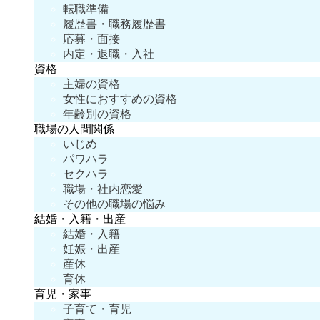
転職準備
履歴書・職務履歴書
応募・面接
内定・退職・入社
資格
主婦の資格
女性におすすめの資格
年齢別の資格
職場の人間関係
いじめ
パワハラ
セクハラ
職場・社内恋愛
その他の職場の悩み
結婚・入籍・出産
結婚・入籍
妊娠・出産
産休
育休
育児・家事
子育て・育児