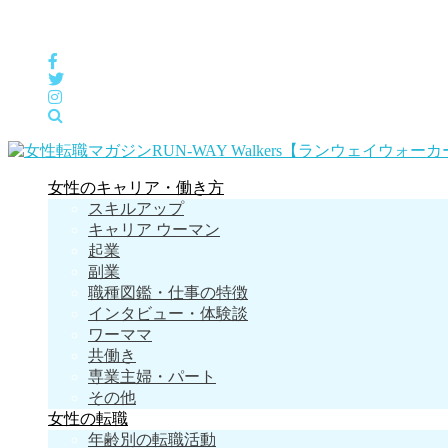
女性の「自分らしくHappyに働く」をサポートするメディア
女性のキャリア・働き方
スキルアップ
キャリア ウーマン
起業
副業
職種図鑑・仕事の特徴
インタビュー・体験談
ワーママ
共働き
専業主婦・パート
その他
女性の転職
年齢別の転職活動