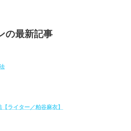
ンの最新記事
法
法【ライター／粕谷麻衣】