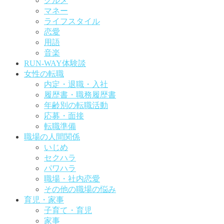
グルメ
マネー
ライフスタイル
恋愛
用語
音楽
RUN-WAY体験談
女性の転職
内定・退職・入社
履歴書・職務履歴書
年齢別の転職活動
応募・面接
転職準備
職場の人間関係
いじめ
セクハラ
パワハラ
職場・社内恋愛
その他の職場の悩み
育児・家事
子育て・育児
家事