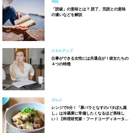
用語
「読破」の意味とは？ 読了、完読との意味
の違いなどを解説
スキルアップ
仕事ができる女性には共通点が！彼女たちの
４つの特徴
グルメ
レンジで8分！「豚バラとなすのバタぽん蒸
し」は冷蔵庫に常備したくなるほど美味し
い！【料理研究家・フードコーディネーター
／河瀬璃菜（りな助）さん】