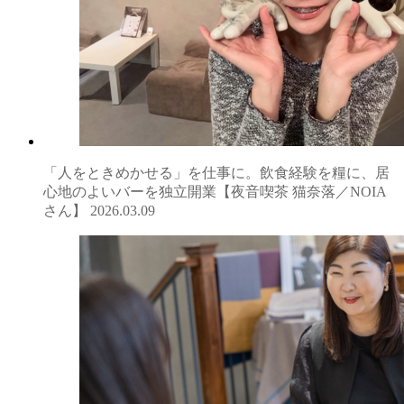
「人をときめかせる」を仕事に。飲食経験を糧に、居
心地のよいバーを独立開業【夜音喫茶 猫奈落／NOIA
さん】
2026.03.09