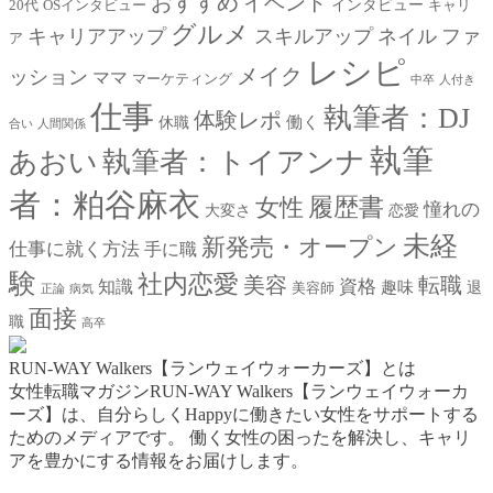
おすすめ
イベント
インタビュー
20代
OSインタビュー
キャリ
グルメ
キャリアアップ
スキルアップ
ネイル
ファ
ア
レシピ
メイク
ッション
ママ
マーケティング
中卒
人付き
仕事
執筆者：DJ
体験レポ
働く
休職
合い
人間関係
執筆
あおい
執筆者：トイアンナ
者：粕谷麻衣
女性
履歴書
憧れの
大変さ
恋愛
未経
新発売・オープン
仕事に就く方法
手に職
験
社内恋愛
美容
転職
資格
知識
趣味
退
美容師
正論
病気
面接
職
高卒
RUN-WAY Walkers【ランウェイウォーカーズ】とは
女性転職マガジンRUN-WAY Walkers【ランウェイウォーカ
ーズ】は、自分らしくHappyに働きたい女性をサポートする
ためのメディアです。
働く女性の困ったを解決し、キャリ
アを豊かにする情報をお届けします。
お問い合わせはこちらから