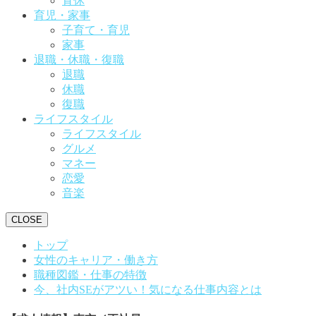
育休
育児・家事
子育て・育児
家事
退職・休職・復職
退職
休職
復職
ライフスタイル
ライフスタイル
グルメ
マネー
恋愛
音楽
CLOSE
トップ
女性のキャリア・働き方
職種図鑑・仕事の特徴
今、社内SEがアツい！気になる仕事内容とは