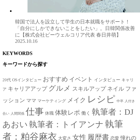
韓国で法人を設立して学生の日本就職をサポート！
「自分にしかできないことをしたい」。日韓関係改善
に【株式会社ビーウェルコリア代表 春日井萌】
2025.10.16
KEYWORDS
キーワードから探す
おすすめ
イベント
インタビュー
20代
OSインタビュー
キャリ
グルメ
キャリアアップ
スキルアップ
ネイル
ファ
ア
レシピ
メイク
ッション
ママ
マーケティング
中卒
人付き
仕事
執筆者：DJ
体験レポ
働く
休職
合い
人間関係
執筆
あおい
執筆者：トイアンナ
者：粕谷麻衣
女性
履歴書
憧れの
大変さ
恋愛