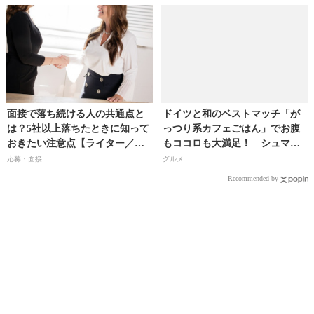
ター／河瀬璃菜（りな助）さ
ん】
面接で落ち続ける人の共通点と
ドイツと和のベストマッチ「が
は？5社以上落ちたときに知って
っつり系カフェごはん」でお腹
おきたい注意点【ライター／粕
もココロも大満足！ シュマッ
谷麻衣】
ツ吉祥寺に新ランチメニューが
応募・面接
グルメ
登場!!
Recommended by