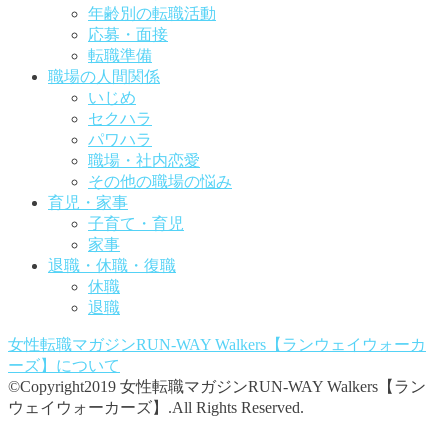
年齢別の転職活動
応募・面接
転職準備
職場の人間関係
いじめ
セクハラ
パワハラ
職場・社内恋愛
その他の職場の悩み
育児・家事
子育て・育児
家事
退職・休職・復職
休職
退職
女性転職マガジンRUN-WAY Walkers【ランウェイウォーカ
ーズ】
について
©Copyright2019 女性転職マガジンRUN-WAY Walkers【ラン
ウェイウォーカーズ】.All Rights Reserved.