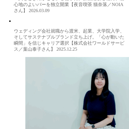
心地のよいバーを独立開業【夜音喫茶 猫奈落／NOIA
さん】
2026.03.09
ウェディング会社就職から渡米、起業、大学院入学、
そしてサステナブルブランド立ち上げ。「心が動いた
瞬間」を信じキャリア選択【株式会社ワールドサービ
ス／葉山泰子さん】
2025.12.25