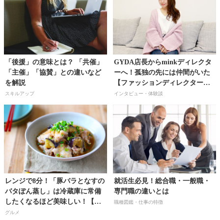
「後援」の意味とは？ 「共催」
GYDA店長からminkディレクタ
「主催」「協賛」との違いなど
ーへ！孤独の先には仲間がいた
を解説
【ファッションディレクター／
前坂美音さん】
スキルアップ
インタビュー・体験談
レンジで8分！「豚バラとなすの
就活生必見！総合職・一般職・
バタぽん蒸し」は冷蔵庫に常備
専門職の違いとは
したくなるほど美味しい！【料
職種図鑑・仕事の特徴
理研究家・フードコーディネー
グルメ