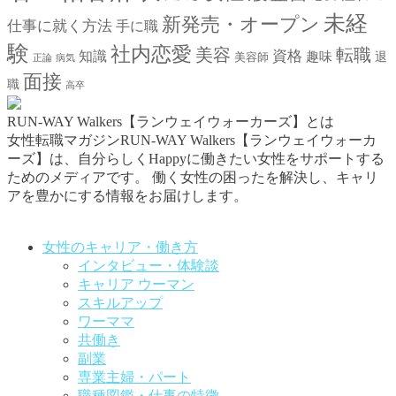
未経
新発売・オープン
仕事に就く方法
手に職
験
社内恋愛
美容
転職
資格
知識
趣味
退
美容師
正論
病気
面接
職
高卒
RUN-WAY Walkers【ランウェイウォーカーズ】とは
女性転職マガジンRUN-WAY Walkers【ランウェイウォーカ
ーズ】は、自分らしくHappyに働きたい女性をサポートする
ためのメディアです。
働く女性の困ったを解決し、キャリ
アを豊かにする情報をお届けします。
お問い合わせはこちらから
女性のキャリア・働き方
インタビュー・体験談
キャリア ウーマン
スキルアップ
ワーママ
共働き
副業
専業主婦・パート
職種図鑑・仕事の特徴