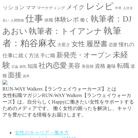
レシピ
メイク
ッション
ママ
マーケティング
中卒
人付き
仕事
執筆者：DJ
体験レポ
働く
休職
合い
人間関係
執筆
あおい
執筆者：トイアンナ
者：粕谷麻衣
女性
履歴書
憧れの
大変さ
恋愛
未経
新発売・オープン
仕事に就く方法
手に職
験
社内恋愛
美容
転職
資格
知識
趣味
退
美容師
正論
病気
面接
職
高卒
RUN-WAY Walkers【ランウェイウォーカーズ】とは
女性転職マガジンRUN-WAY Walkers【ランウェイウォーカ
ーズ】は、自分らしくHappyに働きたい女性をサポートする
ためのメディアです。
働く女性の困ったを解決し、キャリ
アを豊かにする情報をお届けします。
お問い合わせはこちらから
女性のキャリア・働き方