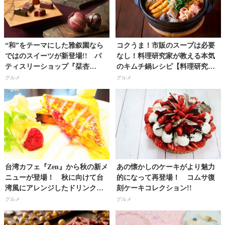
“和”をテーマにした雅叙園なら
コクうま！市販のスープは必要
ではのスイーツが新登場!! パ
なし！料理研究家が教える本気
ティスリーショップ『栞杏
のキムチ鍋レシピ【料理研究
1928』オープン！
家・フードコーディネーター／
グルメ
グルメ
河瀬璃菜（りな助）さん】
台湾カフェ『Zen』から秋の新メ
あの懐かしのケーキがより魅力
ニューが登場！ 秋に向けて台
的になって再登場！ コムサ復
湾風にアレンジしたドリンク・
刻ケーキコレクション!!
フードを新発売!!
グルメ
グルメ