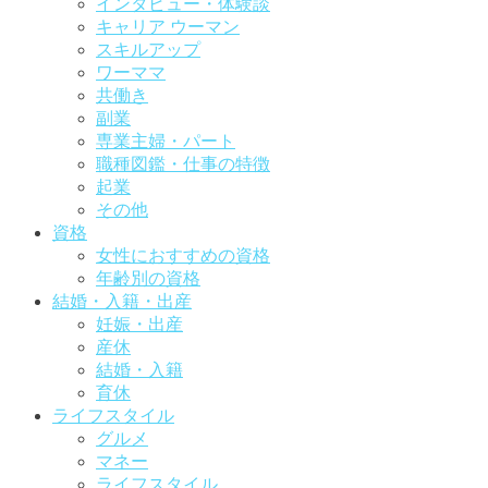
インタビュー・体験談
キャリア ウーマン
スキルアップ
ワーママ
共働き
副業
専業主婦・パート
職種図鑑・仕事の特徴
起業
その他
資格
女性におすすめの資格
年齢別の資格
結婚・入籍・出産
妊娠・出産
産休
結婚・入籍
育休
ライフスタイル
グルメ
マネー
ライフスタイル