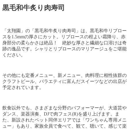
黒毛和牛炙り肉寿司
「太翔園」の「黒毛和牛炙り肉寿司」は、黒毛和牛リブロー
スを1.5mmの厚さにカット。リブロースの程よい霜降り、赤
身部分の柔らかさは絶品！ 絶妙な厚さと繊細な口溶けは奇
跡の逸品です。シャリとリブロースのマリアージュをご堪能
ください。
その他にも定番メニュー、新メニュー、肉料理に相性抜群の
クラフトビール、バラエティに富んだスイーツなどの出店が
予定されています。
飲食以外でも、さまざまな分野のパフォーマーが、大道芸や
ダンス、楽器演奏、DJで肉フェス(R)を盛り上げます。ま
た、新設されたペット同伴エリアでは「ワンちゃん専用メニ
ュー」もあり、家族全員で食べて、観て、聴いて、感じて楽