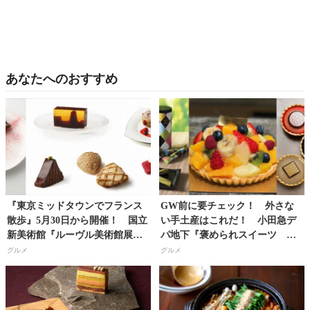
あなたへのおすすめ
『東京ミッドタウンでフランス
GW前に要チェック！ 外さな
散歩』5月30日から開催！ 国立
い手土産はこれだ！ 小田急デ
新美術館『ルーヴル美術館展』
パ地下『褒められスイーツ
開催を記念した限定メニュー！
BEST5』
グルメ
グルメ