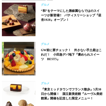
グルメ
“和”をテーマにした雅叙園ならではのスイ
ーツが新登場!! パティスリーショップ『栞
杏1928』オープン！
グルメ
GW前に要チェック！ 外さない手土産はこ
れだ！ 小田急デパ地下『褒められスイー
ツ BEST5』
グルメ
『東京ミッドタウンでフランス散歩』5月30
日から開催！ 国立新美術館『ルーヴル美術
館展』開催を記念した限定メニュー！