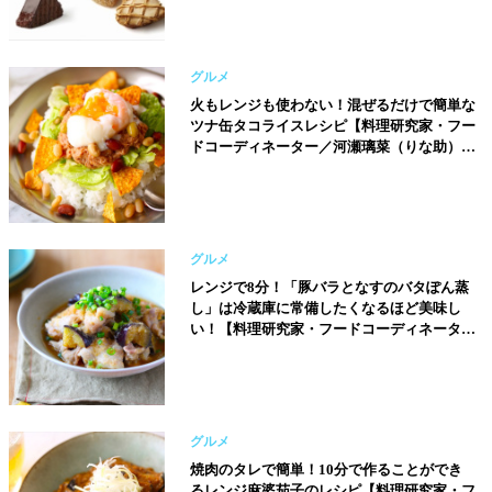
グルメ
火もレンジも使わない！混ぜるだけで簡単な
ツナ缶タコライスレシピ【料理研究家・フー
ドコーディネーター／河瀬璃菜（りな助）さ
ん】
グルメ
レンジで8分！「豚バラとなすのバタぽん蒸
し」は冷蔵庫に常備したくなるほど美味し
い！【料理研究家・フードコーディネーター
／河瀬璃菜（りな助）さん】
グルメ
焼肉のタレで簡単！10分で作ることができ
るレンジ麻婆茄子のレシピ【料理研究家・フ