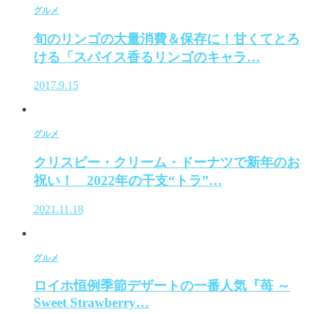
グルメ
旬のリンゴの大量消費＆保存に！甘くてとろ
ける「スパイス香るリンゴのキャラ…
2017.9.15
グルメ
クリスピー・クリーム・ドーナツで新年のお
祝い！ 2022年の干支“トラ”…
2021.11.18
グルメ
ロイホ恒例季節デザートの一番人気『苺 ～
Sweet Strawberry…