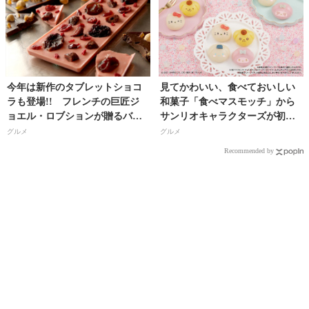
今年は新作のタブレットショコ
見てかわいい、食べておいしい
ラも登場!! フレンチの巨匠ジ
和菓子「食べマスモッチ」から
ョエル・ロブションが贈るバレ
サンリオキャラクターズが初登
ンタイン特別商品を期間限定発
場！ 全国のセブン-イレブンで
グルメ
グルメ
売！
発売開始!!
Recommended by