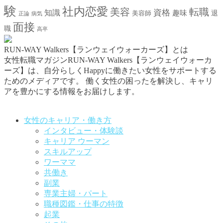
験
社内恋愛
美容
転職
資格
知識
趣味
退
美容師
正論
病気
面接
職
高卒
RUN-WAY Walkers【ランウェイウォーカーズ】とは
女性転職マガジンRUN-WAY Walkers【ランウェイウォーカ
ーズ】は、自分らしくHappyに働きたい女性をサポートする
ためのメディアです。
働く女性の困ったを解決し、キャリ
アを豊かにする情報をお届けします。
お問い合わせはこちらから
女性のキャリア・働き方
インタビュー・体験談
キャリア ウーマン
スキルアップ
ワーママ
共働き
副業
専業主婦・パート
職種図鑑・仕事の特徴
起業