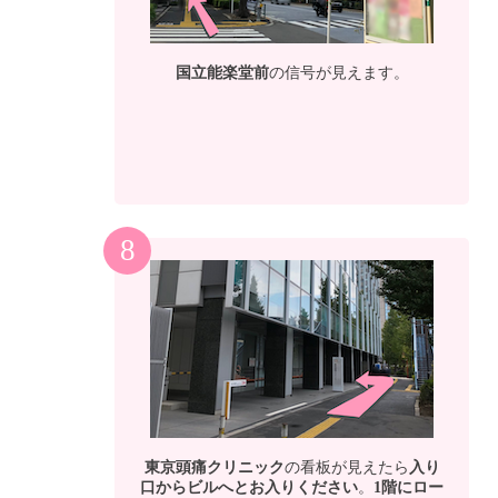
国立能楽堂前
の信号が見えます。
8
東京頭痛クリニック
の看板が見えたら
入り
口からビルへとお入りください
。
1階にロー