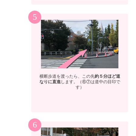
5
横断歩道を渡ったら、この先
約５分ほど道
なりに直進
します。（⑥⑦は道中の目印で
す）
6