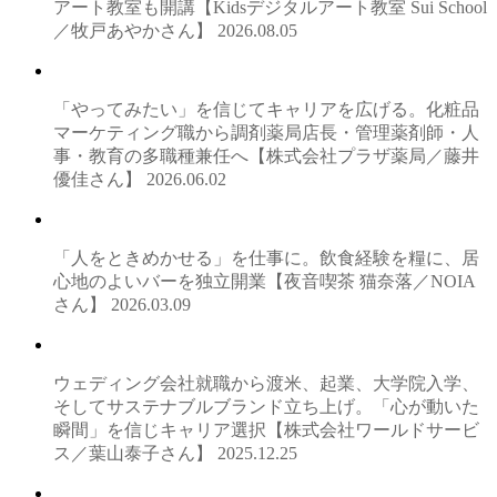
アート教室も開講【Kidsデジタルアート教室 Sui School
／牧戸あやかさん】
2026.08.05
「やってみたい」を信じてキャリアを広げる。化粧品
マーケティング職から調剤薬局店長・管理薬剤師・人
事・教育の多職種兼任へ【株式会社プラザ薬局／藤井
優佳さん】
2026.06.02
「人をときめかせる」を仕事に。飲食経験を糧に、居
心地のよいバーを独立開業【夜音喫茶 猫奈落／NOIA
さん】
2026.03.09
ウェディング会社就職から渡米、起業、大学院入学、
そしてサステナブルブランド立ち上げ。「心が動いた
瞬間」を信じキャリア選択【株式会社ワールドサービ
ス／葉山泰子さん】
2025.12.25