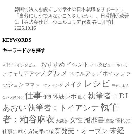
韓国で法人を設立して学生の日本就職をサポート！
「自分にしかできないことをしたい」。日韓関係改善
に【株式会社ビーウェルコリア代表 春日井萌】
2025.10.16
KEYWORDS
キーワードから探す
おすすめ
イベント
インタビュー
20代
OSインタビュー
キャリ
グルメ
キャリアアップ
スキルアップ
ネイル
ファ
ア
レシピ
メイク
ッション
ママ
マーケティング
中卒
人付き
仕事
執筆者：DJ
体験レポ
働く
休職
合い
人間関係
執筆
あおい
執筆者：トイアンナ
者：粕谷麻衣
女性
履歴書
憧れの
大変さ
恋愛
未経
新発売・オープン
仕事に就く方法
手に職