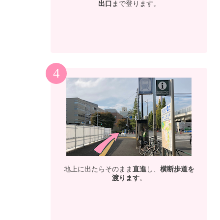
出口
まで登ります。
4
地上に出たらそのまま
直進
し、
横断歩道を
渡ります
。