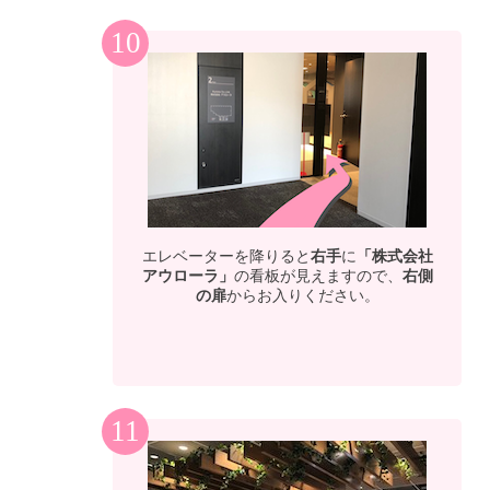
10
エレベーターを降りると
右手
に
「株式会社
アウローラ」
の看板が見えますので、
右側
の扉
からお入りください。
11