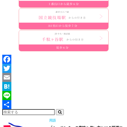
Facebook
Twitter
Email
Hatena
Line
共
用語
有