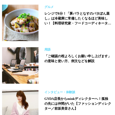
グルメ
レンジで8分！「豚バラとなすのバタぽん蒸
し」は冷蔵庫に常備したくなるほど美味し
い！【料理研究家・フードコーディネーター
／河瀬璃菜（りな助）さん】
用語
「ご確認の程よろしくお願い申し上げます」
の意味と使い方、例文などを解説
インタビュー・体験談
GYDA店長からminkディレクターへ！孤独
の先には仲間がいた【ファッションディレク
ター／前坂美音さん】