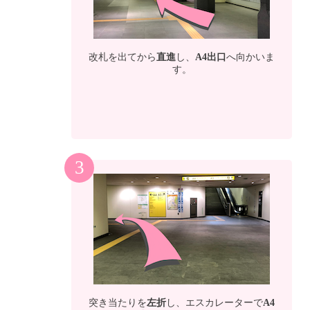
改札を出てから
直進
し、
A4出口
へ向かいま
す。
3
突き当たりを
左折
し、エスカレーターで
A4