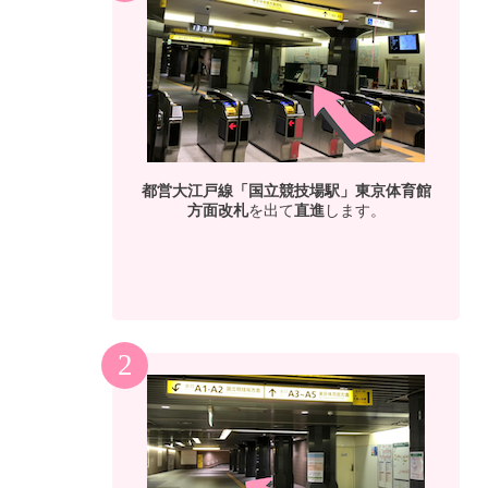
都営大江戸線「国立競技場駅」東京体育館
方面改札
を出て
直進
します。
2