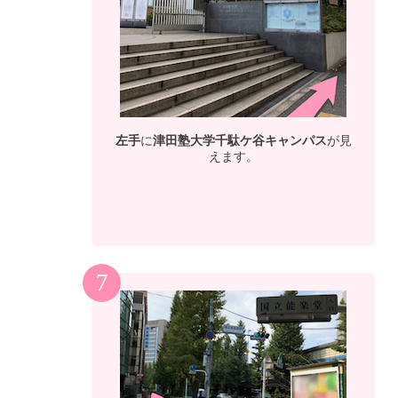
左手
に
津田塾大学千駄ケ谷キャンパス
が見
えます。
7