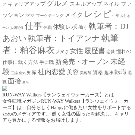
グルメ
キャリアアップ
スキルアップ
ネイル
ファ
ア
レシピ
メイク
ッション
ママ
マーケティング
中卒
人付き
仕事
執筆者：DJ
体験レポ
働く
休職
合い
人間関係
執筆
あおい
執筆者：トイアンナ
者：粕谷麻衣
女性
履歴書
憧れの
大変さ
恋愛
未経
新発売・オープン
仕事に就く方法
手に職
験
社内恋愛
美容
転職
資格
知識
趣味
退
美容師
正論
病気
面接
職
高卒
RUN-WAY Walkers【ランウェイウォーカーズ】とは
女性転職マガジンRUN-WAY Walkers【ランウェイウォーカ
ーズ】は、自分らしくHappyに働きたい女性をサポートする
ためのメディアです。
働く女性の困ったを解決し、キャリ
アを豊かにする情報をお届けします。
お問い合わせはこちらから