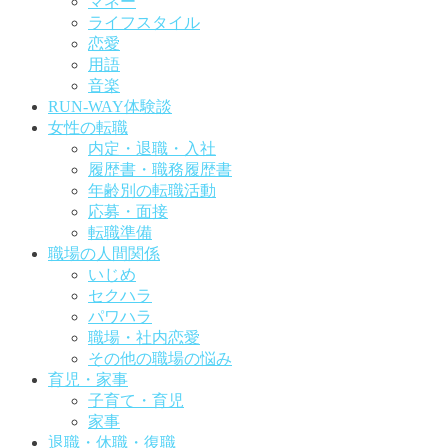
マネー
ライフスタイル
恋愛
用語
音楽
RUN-WAY体験談
女性の転職
内定・退職・入社
履歴書・職務履歴書
年齢別の転職活動
応募・面接
転職準備
職場の人間関係
いじめ
セクハラ
パワハラ
職場・社内恋愛
その他の職場の悩み
育児・家事
子育て・育児
家事
退職・休職・復職