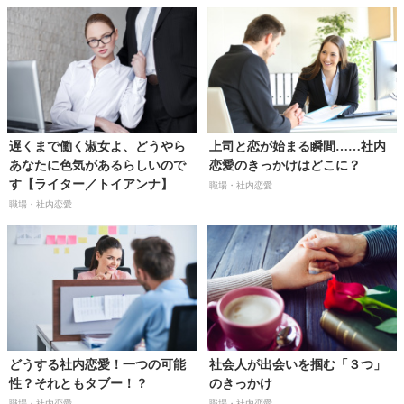
遅くまで働く淑女よ、どうやら
上司と恋が始まる瞬間……社内
あなたに色気があるらしいので
恋愛のきっかけはどこに？
す【ライター／トイアンナ】
職場・社内恋愛
職場・社内恋愛
どうする社内恋愛！一つの可能
社会人が出会いを掴む「３つ」
性？それともタブー！？
のきっかけ
職場・社内恋愛
職場・社内恋愛