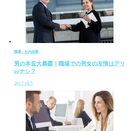
職場・社内恋愛
男の本音大暴露！職場での男女の友情はアリ
orナシ？
2017.10.5