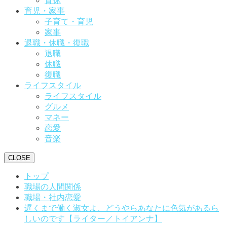
育休
育児・家事
子育て・育児
家事
退職・休職・復職
退職
休職
復職
ライフスタイル
ライフスタイル
グルメ
マネー
恋愛
音楽
CLOSE
トップ
職場の人間関係
職場・社内恋愛
遅くまで働く淑女よ、どうやらあなたに色気があるら
しいのです【ライター／トイアンナ】