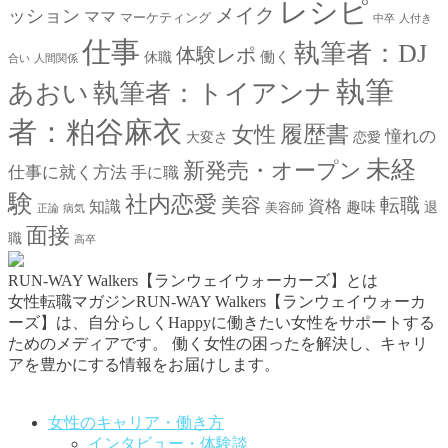
レシピ
メイク
ッション
ママ
マーケティング
中卒
人付き
仕事
執筆者：DJ
体験レポ
働く
休職
合い
人間関係
執筆
あおい
執筆者：トイアンナ
者：粕谷麻衣
女性
履歴書
憧れの
大変さ
恋愛
未経
新発売・オープン
仕事に就く方法
手に職
験
社内恋愛
美容
転職
資格
知識
趣味
退
美容師
正論
病気
面接
職
高卒
RUN-WAY Walkers【ランウェイウォーカーズ】とは
女性転職マガジンRUN-WAY Walkers【ランウェイウォーカ
ーズ】は、自分らしくHappyに働きたい女性をサポートする
ためのメディアです。
働く女性の困ったを解決し、キャリ
アを豊かにする情報をお届けします。
お問い合わせはこちらから
女性のキャリア・働き方
インタビュー・体験談