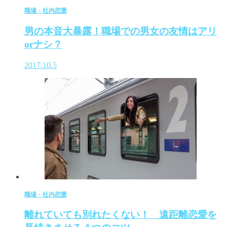
職場・社内恋愛
男の本音大暴露！職場での男女の友情はアリ
orナシ？
2017.10.5
職場・社内恋愛
離れていても別れたくない！ 遠距離恋愛を