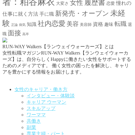
者：粕谷麻衣
女性
履歴書
憧れの
大変さ
恋愛
未経
新発売・オープン
仕事に就く方法
手に職
験
社内恋愛
美容
転職
資格
知識
趣味
退
美容師
正論
病気
面接
職
高卒
RUN-WAY Walkers【ランウェイウォーカーズ】とは
女性転職マガジンRUN-WAY Walkers【ランウェイウォーカ
ーズ】は、自分らしくHappyに働きたい女性をサポートする
ためのメディアです。
働く女性の困ったを解決し、キャリ
アを豊かにする情報をお届けします。
お問い合わせはこちらから
女性のキャリア・働き方
インタビュー・体験談
キャリア ウーマン
スキルアップ
ワーママ
共働き
副業
専業主婦・パート