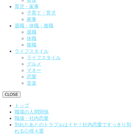
育休
育児・家事
子育て・育児
家事
退職・休職・復職
退職
休職
復職
ライフスタイル
ライフスタイル
グルメ
マネー
恋愛
音楽
CLOSE
トップ
職場の人間関係
職場・社内恋愛
別れたあとのトラブルはイヤ！社内恋愛ですっきり別
れる心得４選