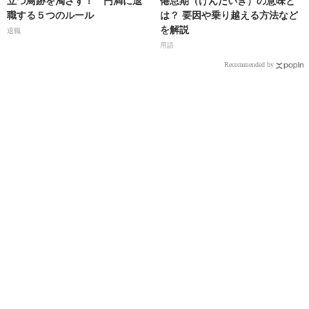
立つ鳥跡を濁さず！ 円満に退
倦怠期（けんたいき）の意味と
職する５つのルール
は？ 要因や乗り越える方法など
を解説
退職
用語
Recommended by