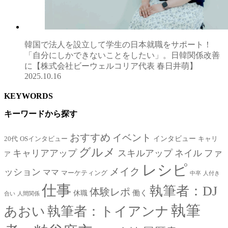
韓国で法人を設立して学生の日本就職をサポート！
「自分にしかできないことをしたい」。日韓関係改善
に【株式会社ビーウェルコリア代表 春日井萌】
2025.10.16
KEYWORDS
キーワードから探す
おすすめ
イベント
インタビュー
20代
OSインタビュー
キャリ
グルメ
キャリアアップ
スキルアップ
ネイル
ファ
ア
レシピ
メイク
ッション
ママ
マーケティング
中卒
人付き
仕事
執筆者：DJ
体験レポ
働く
休職
合い
人間関係
執筆
あおい
執筆者：トイアンナ