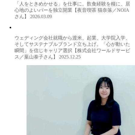
「人をときめかせる」を仕事に。飲食経験を糧に、居
心地のよいバーを独立開業【夜音喫茶 猫奈落／NOIA
さん】
2026.03.09
ウェディング会社就職から渡米、起業、大学院入学、
そしてサステナブルブランド立ち上げ。「心が動いた
瞬間」を信じキャリア選択【株式会社ワールドサービ
ス／葉山泰子さん】
2025.12.25