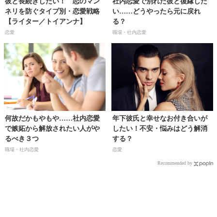
彼と長続きしたい！ 恋のマン
社内恋愛で別れた彼と復縁した
ネリを防ぐタイプ別・恋愛戦略
い……どうやったら元に戻れ
【ライター／トイアンナ】
る？
恋愛
職場・社内恋愛
何故だかもやもや……社内恋愛
年下彼氏と幸せなお付き合いが
で嫉妬から解放されたい人がや
したい！不安・悩みはどう解消
るべき３つ
する？
職場・社内恋愛
恋愛
Recommended by