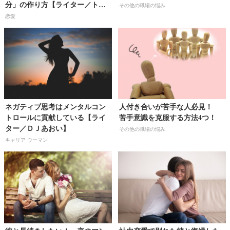
分」の作り方【ライター／トイ
その他の職場の悩み
アンナ】
恋愛
ネガティブ思考はメンタルコン
人付き合いが苦手な人必見！
トロールに貢献している【ライ
苦手意識を克服する方法4つ！
ター／ＤＪあおい】
その他の職場の悩み
キャリア ウーマン