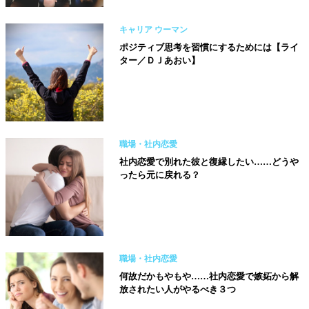
キャリア ウーマン
ポジティブ思考を習慣にするためには【ライ
ター／ＤＪあおい】
職場・社内恋愛
社内恋愛で別れた彼と復縁したい……どうや
ったら元に戻れる？
職場・社内恋愛
何故だかもやもや……社内恋愛で嫉妬から解
放されたい人がやるべき３つ