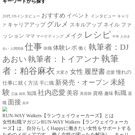
キーワードから探す
おすすめ
イベント
インタビュー
20代
OSインタビュー
キャリ
グルメ
キャリアアップ
スキルアップ
ネイル
ファ
ア
レシピ
メイク
ッション
ママ
マーケティング
中卒
人付き
仕事
執筆者：DJ
体験レポ
働く
休職
合い
人間関係
執筆
あおい
執筆者：トイアンナ
者：粕谷麻衣
女性
履歴書
憧れの
大変さ
恋愛
未経
新発売・オープン
仕事に就く方法
手に職
験
社内恋愛
美容
転職
資格
知識
趣味
退
美容師
正論
病気
面接
職
高卒
RUN-WAY Walkers【ランウェイウォーカーズ】とは
女性転職マガジンRUN-WAY Walkers【ランウェイウォーカ
ーズ】は、自分らしくHappyに働きたい女性をサポートする
ためのメディアです。
働く女性の困ったを解決し、キャリ