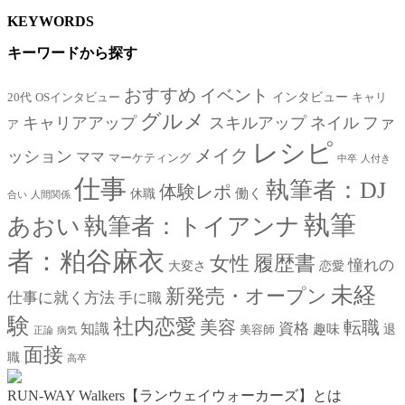
KEYWORDS
キーワードから探す
おすすめ
イベント
インタビュー
20代
OSインタビュー
キャリ
グルメ
キャリアアップ
スキルアップ
ネイル
ファ
ア
レシピ
メイク
ッション
ママ
マーケティング
中卒
人付き
仕事
執筆者：DJ
体験レポ
働く
休職
合い
人間関係
執筆
あおい
執筆者：トイアンナ
者：粕谷麻衣
女性
履歴書
憧れの
大変さ
恋愛
未経
新発売・オープン
仕事に就く方法
手に職
験
社内恋愛
美容
転職
資格
知識
趣味
退
美容師
正論
病気
面接
職
高卒
RUN-WAY Walkers【ランウェイウォーカーズ】とは