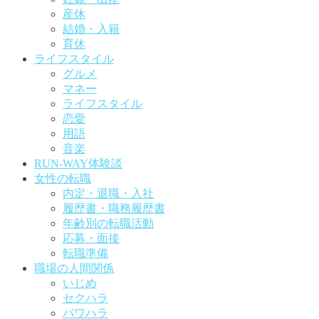
産休
結婚・入籍
育休
ライフスタイル
グルメ
マネー
ライフスタイル
恋愛
用語
音楽
RUN-WAY体験談
女性の転職
内定・退職・入社
履歴書・職務履歴書
年齢別の転職活動
応募・面接
転職準備
職場の人間関係
いじめ
セクハラ
パワハラ