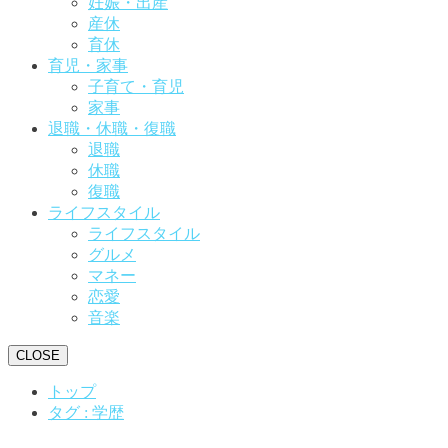
妊娠・出産
産休
育休
育児・家事
子育て・育児
家事
退職・休職・復職
退職
休職
復職
ライフスタイル
ライフスタイル
グルメ
マネー
恋愛
音楽
CLOSE
トップ
タグ : 学歴