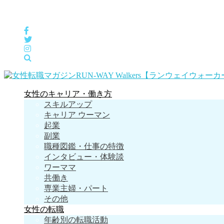
女性の「自分らしくHappyに働く」をサポートするメディア
女性のキャリア・働き方
スキルアップ
キャリア ウーマン
起業
副業
職種図鑑・仕事の特徴
インタビュー・体験談
ワーママ
共働き
専業主婦・パート
その他
女性の転職
年齢別の転職活動