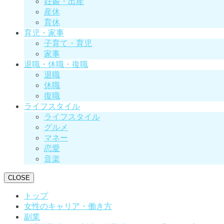
妊娠・出産
産休
育休
育児・家事
子育て・育児
家事
退職・休職・復職
退職
休職
復職
ライフスタイル
ライフスタイル
グルメ
マネー
恋愛
音楽
CLOSE
トップ
女性のキャリア・働き方
副業