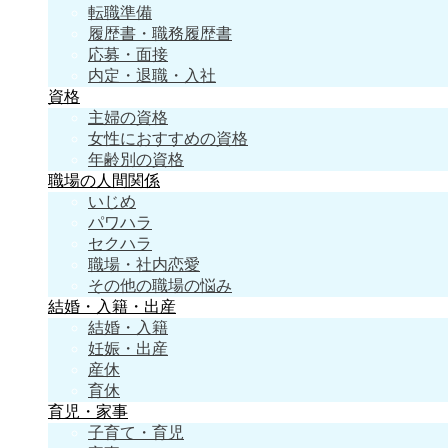
転職準備
履歴書・職務履歴書
応募・面接
内定・退職・入社
資格
主婦の資格
女性におすすめの資格
年齢別の資格
職場の人間関係
いじめ
パワハラ
セクハラ
職場・社内恋愛
その他の職場の悩み
結婚・入籍・出産
結婚・入籍
妊娠・出産
産休
育休
育児・家事
子育て・育児