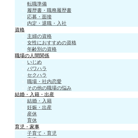
転職準備
履歴書・職務履歴書
応募・面接
内定・退職・入社
資格
主婦の資格
女性におすすめの資格
年齢別の資格
職場の人間関係
いじめ
パワハラ
セクハラ
職場・社内恋愛
その他の職場の悩み
結婚・入籍・出産
結婚・入籍
妊娠・出産
産休
育休
育児・家事
子育て・育児