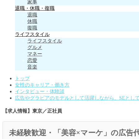
家事
退職・休職・復職
退職
休職
復職
ライフスタイル
ライフスタイル
グルメ
マネー
恋愛
音楽
トップ
女性のキャリア・働き方
インタビュー・体験談
広告やグラビアのモデルとして活躍しながら、SEとし
【求人情報】東京／正社員
未経験歓迎・「美容×マーケ」の広告代