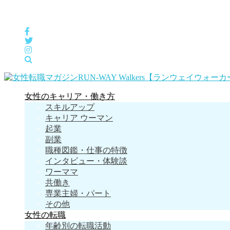
女性の「自分らしくHappyに働く」をサポートするメディア
女性のキャリア・働き方
スキルアップ
キャリア ウーマン
起業
副業
職種図鑑・仕事の特徴
インタビュー・体験談
ワーママ
共働き
専業主婦・パート
その他
女性の転職
年齢別の転職活動