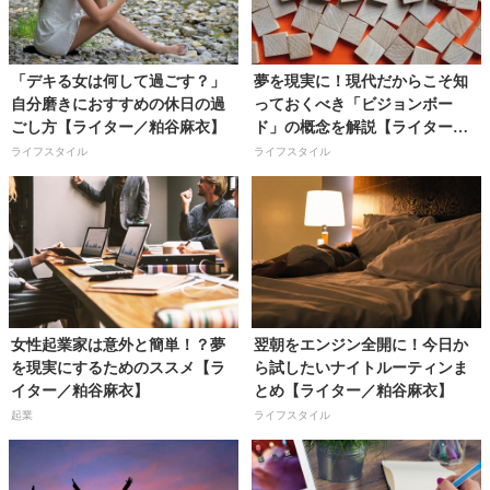
「デキる女は何して過ごす？」
夢を現実に！現代だからこそ知
自分磨きにおすすめの休日の過
っておくべき「ビジョンボー
ごし方【ライター／粕谷麻衣】
ド」の概念を解説【ライター／
粕谷麻衣】
ライフスタイル
ライフスタイル
女性起業家は意外と簡単！？夢
翌朝をエンジン全開に！今日か
を現実にするためのススメ【ラ
ら試したいナイトルーティンま
イター／粕谷麻衣】
とめ【ライター／粕谷麻衣】
起業
ライフスタイル