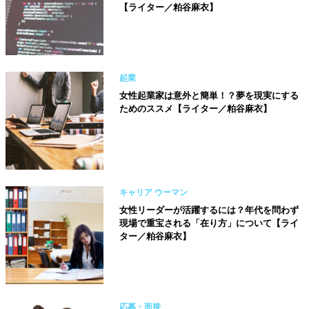
【ライター／粕谷麻衣】
起業
女性起業家は意外と簡単！？夢を現実にする
ためのススメ【ライター／粕谷麻衣】
キャリア ウーマン
女性リーダーが活躍するには？年代を問わず
現場で重宝される「在り方」について【ライ
ター／粕谷麻衣】
応募・面接