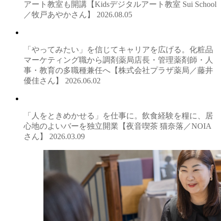
アート教室も開講【Kidsデジタルアート教室 Sui School
／牧戸あやかさん】
2026.08.05
「やってみたい」を信じてキャリアを広げる。化粧品
マーケティング職から調剤薬局店長・管理薬剤師・人
事・教育の多職種兼任へ【株式会社プラザ薬局／藤井
優佳さん】
2026.06.02
「人をときめかせる」を仕事に。飲食経験を糧に、居
心地のよいバーを独立開業【夜音喫茶 猫奈落／NOIA
さん】
2026.03.09