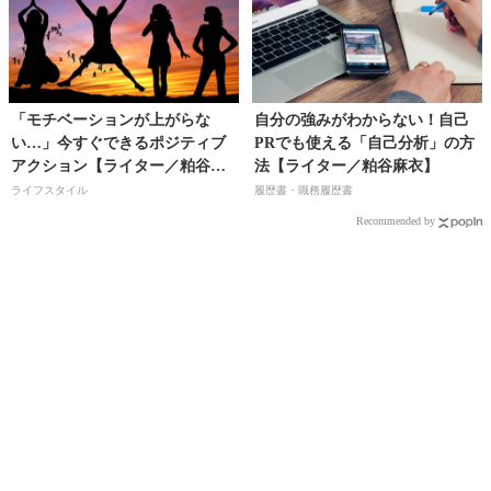
「モチベーションが上がらな
自分の強みがわからない！自己
い…」今すぐできるポジティブ
PRでも使える「自己分析」の方
アクション【ライター／粕谷麻
法【ライター／粕谷麻衣】
衣】
ライフスタイル
履歴書・職務履歴書
Recommended by