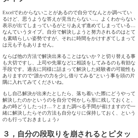
Excel
でわからないことがあるので自分でなんとか調べてい
るけど、思うような答えが見当たらない
…
。よくわからない
表示が出てしまっているがとりあえず進めてしまっている
…
なんていうタイプ。自分で解決しようと努力されるのはとて
も素晴らしい姿勢ですが、それに時間をかけすぎてしまって
は元も子もありません。
ならば他の方法で解決出来ることはないか？と切り替える事
も大切ですし、上司や先輩などに相談をしてみるのも有効な
手段です。過去に同様に詰まって解決した経験者の可能性も
ありますので
“
誰かの力を少し借りてみる
”
という事を頭の片
隅に入れてみてくださいね。
もし自己解決が出来たとしたら、落ち着いた際にどうやって
解決したのかというのを自分で何かしら形に残しておくと、
あの時どうしたっけ
…
？とまた調べる手間が省けますので一
緒に解決したらその方法も自分なりに保持しておく、という
のも行っておきましょう♪
３，自分の段取りを崩されるとピタッ