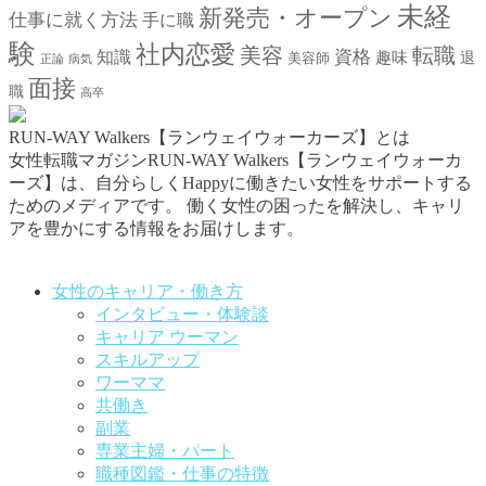
未経
新発売・オープン
仕事に就く方法
手に職
験
社内恋愛
美容
転職
資格
知識
趣味
退
美容師
正論
病気
面接
職
高卒
RUN-WAY Walkers【ランウェイウォーカーズ】とは
女性転職マガジンRUN-WAY Walkers【ランウェイウォーカ
ーズ】は、自分らしくHappyに働きたい女性をサポートする
ためのメディアです。
働く女性の困ったを解決し、キャリ
アを豊かにする情報をお届けします。
お問い合わせはこちらから
女性のキャリア・働き方
インタビュー・体験談
キャリア ウーマン
スキルアップ
ワーママ
共働き
副業
専業主婦・パート
職種図鑑・仕事の特徴