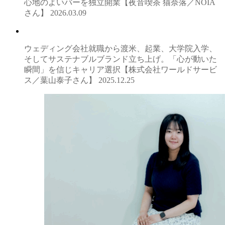
心地のよいバーを独立開業【夜音喫茶 猫奈落／NOIA
さん】
2026.03.09
ウェディング会社就職から渡米、起業、大学院入学、
そしてサステナブルブランド立ち上げ。「心が動いた
瞬間」を信じキャリア選択【株式会社ワールドサービ
ス／葉山泰子さん】
2025.12.25