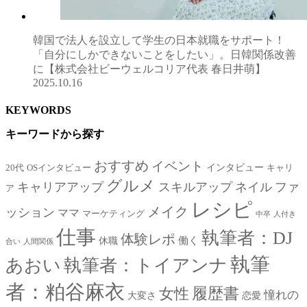
韓国で法人を設立して学生の日本就職をサポート！
「自分にしかできないことをしたい」。日韓関係改善
に【株式会社ビーウェルコリア代表 春日井萌】
2025.10.16
KEYWORDS
キーワードから探す
おすすめ
イベント
インタビュー
20代
OSインタビュー
キャリ
グルメ
キャリアアップ
スキルアップ
ネイル
ファ
ア
レシピ
メイク
ッション
ママ
マーケティング
中卒
人付き
仕事
執筆者：DJ
体験レポ
働く
休職
合い
人間関係
執筆
あおい
執筆者：トイアンナ
者：粕谷麻衣
女性
履歴書
憧れの
大変さ
恋愛