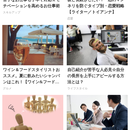
チベーションを高めるお仕事術
ネリを防ぐタイプ別・恋愛戦略
【ライター／トイアンナ】
スキルアップ
恋愛
ワイン＆フードスタイリストお
自己紹介が苦手な人必見☆自分
ススメ。夏に飲みたいシャンパ
の長所を上手にアピールする方
ンはこれ！【ワイン&フードス
法とは？
タイリスト／すどうみほこさ
グルメ
ライフスタイル
ん】