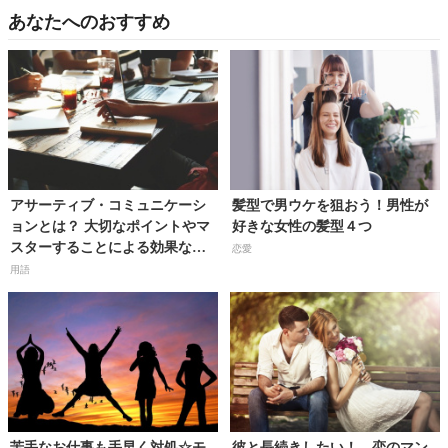
あなたへのおすすめ
アサーティブ・コミュニケーシ
髪型で男ウケを狙おう！男性が
ョンとは？ 大切なポイントやマ
好きな女性の髪型４つ
スターすることによる効果など
恋愛
を解説
用語
苦手なお仕事も手早く対処☆モ
彼と長続きしたい！ 恋のマン