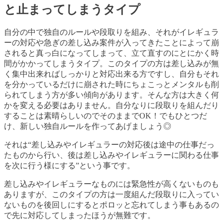
と止まってしまうタイプ
自分の中で独自のルールや段取りを組み、それがイレギュラ
ーの対応や急ぎの差し込み案件が入ってきたことによって崩
されると真っ白になってしまって、立て直すのにとにかく時
間がかかってしまうタイプ。このタイプの方は差し込みが無
く集中出来ればしっかりと対応出来る方ですし、自分もそれ
を分かっているだけに崩された時にちょこっとメンタルも削
られてしまう方が多い傾向があります。そんな方は大きく何
かを変える必要はありません。自分なりに段取りを組んだり
することは素晴らしいのでそのままで
OK
！でもひとつだ
け、新しい独自ルールを作ってあげましょう◎
それは
“
差し込みやイレギュラーの対応後は途中の仕事だっ
たものから行い、後は差し込みやイレギュラーに関わる仕事
を次に行う様にする
”
という事です。
差し込みやイレギュラーなものには緊急性が高くないものも
ありますが、このタイプの方は一度組んだ段取りに入ってい
ないものを後回しにするとポロッと忘れてしまう事もあるの
で先に対応してしまったほうが無難です。