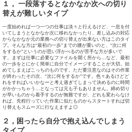
１， 一段落するとなかなか次への切り
替えが難しいタイプ
一度始めれば一つ一つの仕事は淡々と行えるけど、一息を付
いてしまうとなかなか次に移れなかったり、差し込みの対応
からなかなか元の業務への切り替えが出来ない方はこのタイ
プ。そんな方は
“
最初の一歩
”
までの腰が重いのと、
“
次に何
をするか
”
というのが思い浮かべるのが苦手な方が多いで
す。まずは仕事に必要なファイルを開く所から
…
など、最初
の一歩をとにかく簡単に自分でイメージすることが大切。始
めてしまえばこっちのものです。ただ要注意なのはその作業
が終わったその次、
“
次に何をするか
”
です。色々あるけどど
れをすればいいかなーと考え過ぎてしまって決めるのに時間
がかかっちゃう
…
となっては元も子もありません。締め切り
が早いものから着手するのが無難ですが、どれも変わらなけ
れば、先程行っていた作業に似たものからスタートすれば切
り替えもスムーズに行なえますよ◎
２，困ったら自分で抱え込んでしまう
タイプ