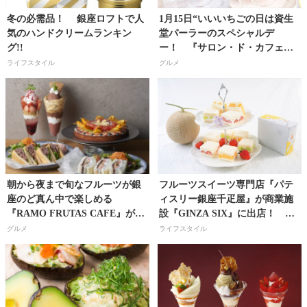
冬の必需品！ 銀座ロフトで人
1月15日“いいいちごの日は資生
気のハンドクリームランキン
堂パーラーのスペシャルデ
グ!!
ー！ 『サロン・ド・カフェ』
でこだわりの10種の苺パフェが
ライフスタイル
グルメ
共演!!
朝から夜まで旬なフルーツが銀
フルーツスイーツ専門店『パテ
座のど真ん中で楽しめる
ィスリー銀座千疋屋』が商業施
『RAMO FRUTAS CAFE』がグ
設『GINZA SIX』に出店！ 期
ランドメニューを刷新！
間・数量限定スイーツが見逃せ
グルメ
ライフスタイル
ない！