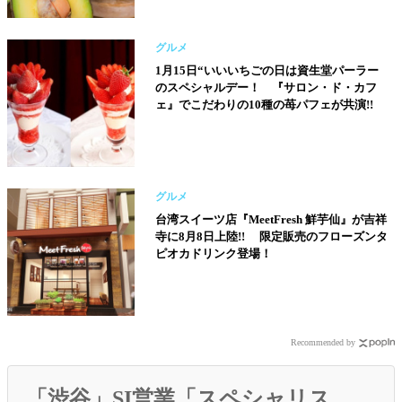
グルメ
1月15日“いいいちごの日は資生堂パーラー
のスペシャルデー！ 『サロン・ド・カフ
ェ』でこだわりの10種の苺パフェが共演!!
グルメ
台湾スイーツ店『MeetFresh 鮮芋仙』が吉祥
寺に8月8日上陸!! 限定販売のフローズンタ
ピオカドリンク登場！
Recommended by
「渋谷」SI営業「スペシャリス