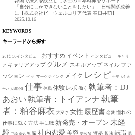
韓国で法人を設立して学生の日本就職をサポート！
「自分にしかできないことをしたい」。日韓関係改善
に【株式会社ビーウェルコリア代表 春日井萌】
2025.10.16
KEYWORDS
キーワードから探す
おすすめ
イベント
インタビュー
20代
OSインタビュー
キャリ
グルメ
キャリアアップ
スキルアップ
ネイル
ファ
ア
レシピ
メイク
ッション
ママ
マーケティング
中卒
人付き
仕事
執筆者：DJ
体験レポ
働く
休職
合い
人間関係
執筆
あおい
執筆者：トイアンナ
者：粕谷麻衣
女性
履歴書
憧れの
大変さ
恋愛
未経
新発売・オープン
仕事に就く方法
手に職
験
社内恋愛
美容
転職
資格
知識
趣味
退
美容師
正論
病気