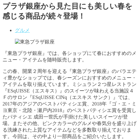
プラザ銀座から見た目にも美しい春を
感じる商品が続々登場！
グルメ
『東急プラザ銀座』では、各ショップにて春におすすめのメ
ニュー・アイテムを随時販売します。
この春、開業２周年を迎える『東急プラザ銀座』のバラエテ
ィ豊かなショップでは、春シーズンにおすすめのメニュー・
アイテムを取り揃えています。ミシュラン２つ星レストラン
『ESqUISSE（エスキス）』のスイーツが味わえる当施設４
Ｆのサロン『ESqUISSE CINq（エスキス サンク）』では、
2017年のアジアのベストパティシエ賞、2018年『ゴ・エ・ミ
ヨ東京・北陸・瀬戸内2018』のベストパティシエ賞を受賞し
たパティシエ 成田一世氏が手掛けた美しいスイーツが登
場。またその他、ピンクカラーのグルメや春気分を盛り上げ
る洗練された上質なアイテムなどを多数取り揃えておりま
す。今回は、その中より一部商品をご紹介いたします。