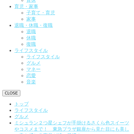
育休
育児・家事
子育て・育児
家事
退職・休職・復職
退職
休職
復職
ライフスタイル
ライフスタイル
グルメ
マネー
恋愛
音楽
CLOSE
トップ
ライフスタイル
グルメ
ミシュラン２つ星シェフが手掛けるさくら色スイーツ
やコスメまで！ 東急プラザ銀座から見た目にも美し