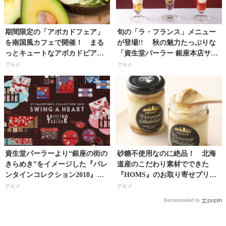
期間限定の「アボカドフェア」
旬の「ラ・フランス」メニュー
を南国風カフェで開催！ まる
が登場!! 秋の魅力たっぷりな
っとキュートなアボカドピアッ
「資生堂パーラー 銀座本店サロ
トが４種類登場!!
ン・ド・カフェ」の限定メニュ
グルメ
グルメ
ー
資生堂パーラーより“銀座の街の
砂糖不使用なのに絶品！ 北海
きらめき”をイメージした『バレ
道産のこだわり素材でできた
ンタインコレクション2018』を
『HOMS』のお取り寄せプリ
2018年1月15日（月）より限定発
ン！
グルメ
グルメ
売！
Recommended by