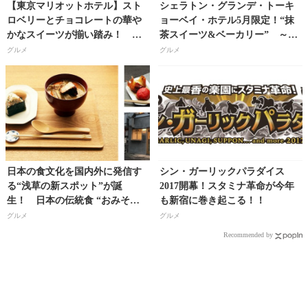
【東京マリオットホテル】スト
シェラトン・グランデ・トーキ
ロベリーとチョコレートの華や
ョーベイ・ホテル5月限定！“抹
かなスイーツが揃い踏み！ フ
茶スイーツ&ベーカリー” ～
ォトジェニックなアフタヌーン
「抹茶」の芳醇な香りに酔いし
グルメ
グルメ
ティー!!
れる、大人な味わいの和スイー
ツが登場～
日本の食文化を国内外に発信す
シン・ガーリックパラダイス
る“浅草の新スポット”が誕
2017開幕！スタミナ革命が今年
生！ 日本の伝統食 “おみそ汁
も新宿に巻き起こる！！
専門店”『MISOJYU』オープ
グルメ
グルメ
ン!!
Recommended by