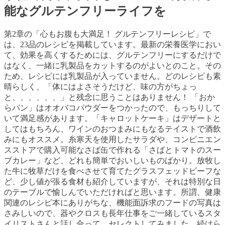
能なグルテンフリーライフを
第2章の「心もお腹も大満足！ グルテンフリーレシピ」で
は、23品のレシピを掲載しています。最新の栄養医学におい
て、効果を高くするためには、グルテンフリーにするだけで
はなく、一緒に乳製品をカットするのがよいとのこと。その
ため、レシピには乳製品が入っていません。どのレシピも素
晴らしく、「体にはよさそうだけど、味の方がちょっ
と、、、、、、」と残念に思うことはありません！ 「おか
らパン」はオオバコパウダーをつかったので、もっちりして
いて満足感があります。「キャロットケーキ」はデザートと
してはもちろん、ワインのおつまみにもなるテイストで酒飲
みにもオススメ。糸寒天を使用したサラダや、コンビニエン
スストアで購入可能なさば缶で作れる「さばとトマトのスー
プカレー」など、どれも簡単でおいしいものばかり。放牧し
た牛に牧草だけを食べさせて育てたグラスフェッドビーフな
ど、少し値が張る食材も紹介していますが、それは特別な日
のテーブルで愉しんでいただければと思います。所謂、健康
関連のレシピ本にありがちな、機能面訴求のフードの写真は
さみしいので、器やクロスも長年仕事をご一緒しているスタ
イリストさんと話し合って、セレクトしてみました。続けら