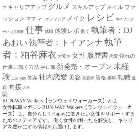
グルメ
キャリアアップ
スキルアップ
ネイル
ファ
ア
レシピ
メイク
ッション
ママ
マーケティング
中卒
人付き
仕事
執筆者：DJ
体験レポ
働く
休職
合い
人間関係
執筆
あおい
執筆者：トイアンナ
者：粕谷麻衣
女性
履歴書
憧れの
大変さ
恋愛
未経
新発売・オープン
仕事に就く方法
手に職
験
社内恋愛
美容
転職
資格
知識
趣味
退
美容師
正論
病気
面接
職
高卒
RUN-WAY Walkers【ランウェイウォーカーズ】とは
女性転職マガジンRUN-WAY Walkers【ランウェイウォーカ
ーズ】は、自分らしくHappyに働きたい女性をサポートする
ためのメディアです。
働く女性の困ったを解決し、キャリ
アを豊かにする情報をお届けします。
お問い合わせはこちらから