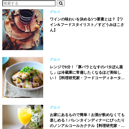
グルメ
ワインの味わいを決める5つ要素とは？【ワ
イン&フードスタイリスト／すどうみほこさ
ん】
グルメ
レンジで8分！「豚バラとなすのバタぽん蒸
し」は冷蔵庫に常備したくなるほど美味し
い！【料理研究家・フードコーディネーター
／河瀬璃菜（りな助）さん】
グルメ
お家にあるもので簡単！お酒が飲めなくても
楽しめる！バレンタインディナーにぴったり
のノンアルコールカクテル【料理研究家・フ