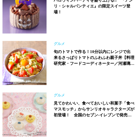
ハロウィンパーティを盛り上げる!! 『アン
リ・シャルパンティエ』の限定スイーツ登
場！
グルメ
旬のトマトで作る！10分以内にレンジで出
来るさっぱりトマトのふわふわ親子丼【料理
研究家・フードコーディネーター／河瀬璃菜
（りな助）さん】
グルメ
見てかわいい、食べておいしい和菓子「食べ
マスモッチ」からサンリオキャラクターズが
初登場！ 全国のセブン-イレブンで発売開
始!!