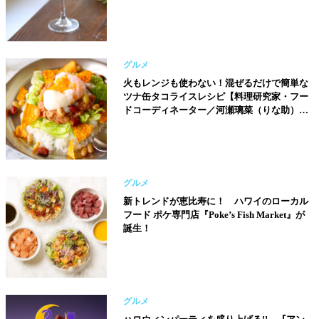
ードコーディネーター／河瀬璃菜（りな助）
さん】
グルメ
火もレンジも使わない！混ぜるだけで簡単な
ツナ缶タコライスレシピ【料理研究家・フー
ドコーディネーター／河瀬璃菜（りな助）さ
ん】
グルメ
新トレンドが恵比寿に！ ハワイのローカル
フード ポケ専門店『Poke’s Fish Market』が
誕生！
グルメ