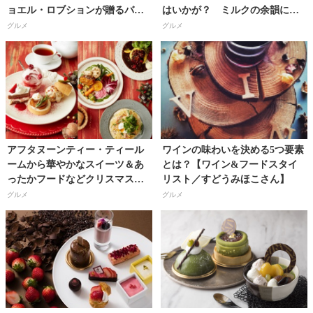
ョエル・ロブションが贈るバレ
はいかが？ ミルクの余韻に浸
ンタイン特別商品を期間限定発
る『フレッシュ チョコレー
グルメ
グルメ
売！
ト』！
アフタヌーンティー・ティール
ワインの味わいを決める5つ要素
ームから華やかなスイーツ＆あ
とは？【ワイン&フードスタイ
ったかフードなどクリスマスを
リスト／すどうみほこさん】
彩る新作メニュー発売！
グルメ
グルメ