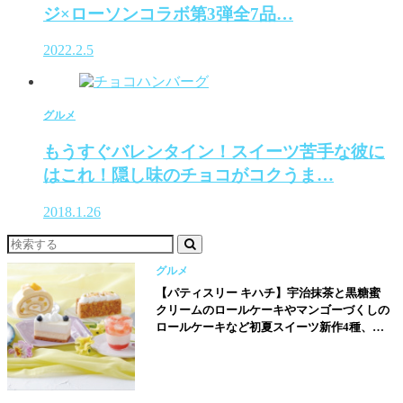
ジ×ローソンコラボ第3弾全7品…
2022.2.5
グルメ
もうすぐバレンタイン！スイーツ苦手な彼に
はこれ！隠し味のチョコがコクうま…
2018.1.26
グルメ
【パティスリー キハチ】宇治抹茶と黒糖蜜
クリームのロールケーキやマンゴーづくしの
ロールケーキなど初夏スイーツ新作4種、全
9種が登場!!