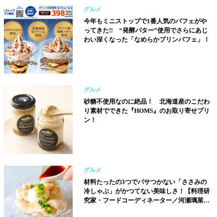
グルメ
今年もミニストップで1番人気のパフェがや
ってきた!! “発酵バター”使用でさらにあじ
わい深くなった「なめらかプリンパフェ」！
グルメ
砂糖不使用なのに絶品！ 北海道産のこだわ
り素材でできた『HOMS』のお取り寄せプリ
ン！
グルメ
材料たったの3つでパサつかない「ささみの
冷しゃぶ」がかつてない美味しさ！【料理研
究家・フードコーディネーター／河瀬璃菜
（りな助）さん】