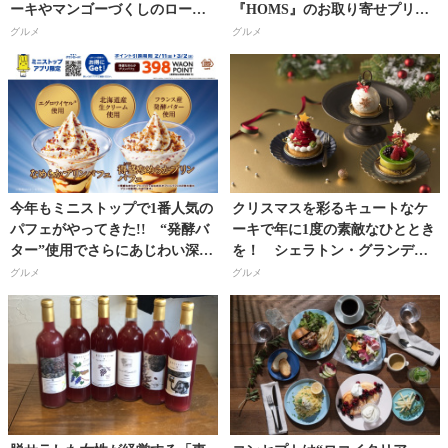
ーキやマンゴーづくしのロール
『HOMS』のお取り寄せプリ
ケーキなど初夏スイーツ新作4
ン！
グルメ
グルメ
種、全9種が登場!!
今年もミニストップで1番人気の
クリスマスを彩るキュートなケ
パフェがやってきた!! “発酵バ
ーキで年に1度の素敵なひととき
ター”使用でさらにあじわい深く
を！ シェラトン・グランデ・
なった「なめらかプリンパフ
トーキョーベイ・ホテル 『クリ
グルメ
グルメ
ェ」！
スマス スイーツ&ベーカリ
ー』!!