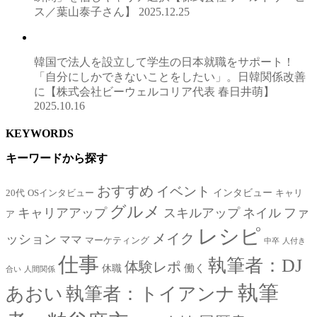
ス／葉山泰子さん】
2025.12.25
韓国で法人を設立して学生の日本就職をサポート！
「自分にしかできないことをしたい」。日韓関係改善
に【株式会社ビーウェルコリア代表 春日井萌】
2025.10.16
KEYWORDS
キーワードから探す
おすすめ
イベント
インタビュー
20代
OSインタビュー
キャリ
グルメ
キャリアアップ
スキルアップ
ネイル
ファ
ア
レシピ
メイク
ッション
ママ
マーケティング
中卒
人付き
仕事
執筆者：DJ
体験レポ
働く
休職
合い
人間関係
執筆
あおい
執筆者：トイアンナ