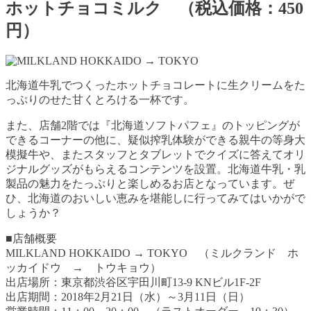
ホットチョコミルク （税込価格：450
円）
北海道牛乳でつくったホットチョコレートに生クリームをた
っぷりのせた甘くとろける一杯です。
また、店舗2階では『北海道ソフトパフェ』のトッピングが
できるコーナーの他に、疑似搾乳体験ができる親牛の等身大
模擬牛や、またスタッフとタブレットでクイズに答えてオリ
ジナルグッズがもらえるコンテンツを設置。北海道牛乳・乳
製品の魅力をたっぷりと楽しめるお店となっています。ぜ
ひ、北海道のおいしい恵みを堪能しに行ってみてはいかがで
しょうか？
■店舗概要
MILKLAND HOKKAIDO → TOKYO （ミルクランド ホ
ッカイドウ → トウキョウ）
出店場所：東京都渋谷区宇田川町13-9 KNビル1F-2F
出店期間：2018年2月21日（水）～3月11日（日）