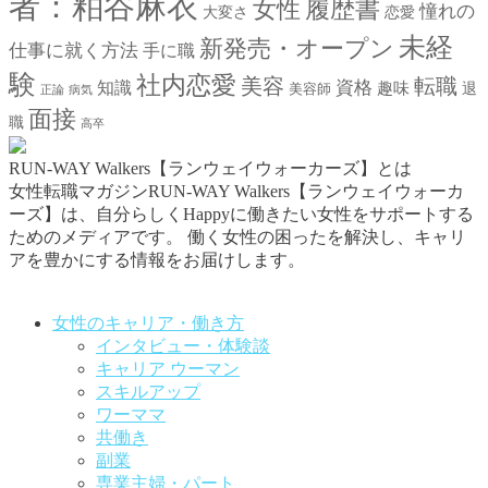
者：粕谷麻衣
女性
履歴書
憧れの
大変さ
恋愛
未経
新発売・オープン
仕事に就く方法
手に職
験
社内恋愛
美容
転職
資格
知識
趣味
退
美容師
正論
病気
面接
職
高卒
RUN-WAY Walkers【ランウェイウォーカーズ】とは
女性転職マガジンRUN-WAY Walkers【ランウェイウォーカ
ーズ】は、自分らしくHappyに働きたい女性をサポートする
ためのメディアです。
働く女性の困ったを解決し、キャリ
アを豊かにする情報をお届けします。
お問い合わせはこちらから
女性のキャリア・働き方
インタビュー・体験談
キャリア ウーマン
スキルアップ
ワーママ
共働き
副業
専業主婦・パート