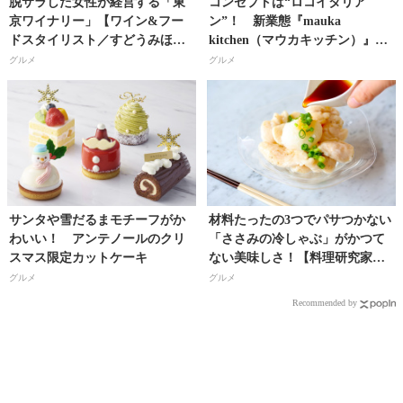
脱サラした女性が経営する「東
コンセプトは“ロコイタリア
京ワイナリー」【ワイン&フー
ン”！ 新業態『mauka
ドスタイリスト／すどうみほこ
kitchen（マウカキッチン）』が
さん】
赤坂にオープン!!
グルメ
グルメ
サンタや雪だるまモチーフがか
材料たったの3つでパサつかない
わいい！ アンテノールのクリ
「ささみの冷しゃぶ」がかつて
スマス限定カットケーキ
ない美味しさ！【料理研究家・
フードコーディネーター／河瀬
グルメ
グルメ
璃菜（りな助）さん】
Recommended by