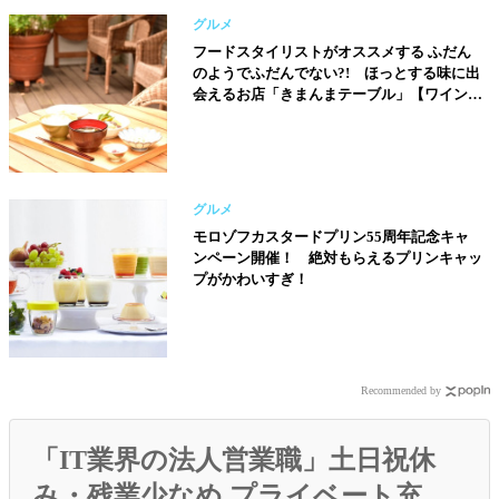
グルメ
フードスタイリストがオススメする ふだん
のようでふだんでない?! ほっとする味に出
会えるお店「きまんまテーブル」【ワイン&
フードスタイリスト／すどうみほこさん】
グルメ
モロゾフカスタードプリン55周年記念キャ
ンペーン開催！ 絶対もらえるプリンキャッ
プがかわいすぎ！
Recommended by
「IT業界の法人営業職」土日祝休
み・残業少なめ プライベート充