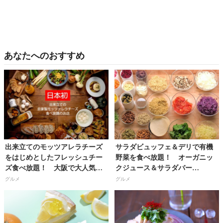
あなたへのおすすめ
出来立てのモッツアレラチーズ
サラダビュッフェ＆デリで有機
をはじめとしたフレッシュチー
野菜を食べ放題！ オーガニッ
ズ食べ放題！ 大阪で大人気の
クジュース＆サラダバー
『goodspoon』が関東初出店！
『.RAW』が六本木にオープン！
グルメ
グルメ