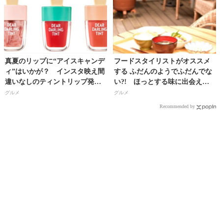
真夏のリップに“アイスキャンデ
フードスタイリストがオススメ
ィ”はいかが？ インスタ映え間
する ふだんのようでふだんでな
違いなしのティントリップ発
い?! ほっとする味に出会える
売！
お店「きまんまテーブル」【ワ
グルメ
グルメ
イン&フードスタイリスト／す
Recommended by
どうみほこさん】