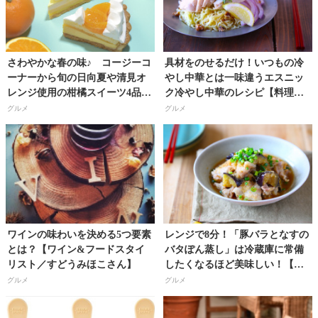
さわやかな春の味♪ コージーコ
具材をのせるだけ！いつもの冷
ーナーから旬の日向夏や清見オ
やし中華とは一味違うエスニッ
レンジ使用の柑橘スイーツ4品登
ク冷やし中華のレシピ【料理研
場!!
究家・フードコーディネーター
グルメ
グルメ
／河瀬璃菜（りな助）さん】
ワインの味わいを決める5つ要素
レンジで8分！「豚バラとなすの
とは？【ワイン&フードスタイ
バタぽん蒸し」は冷蔵庫に常備
リスト／すどうみほこさん】
したくなるほど美味しい！【料
理研究家・フードコーディネー
グルメ
グルメ
ター／河瀬璃菜（りな助）さ
ん】