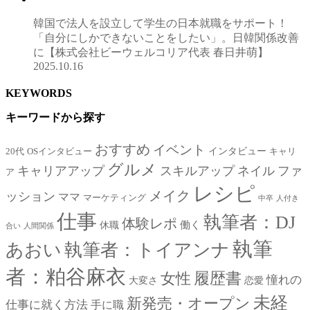
韓国で法人を設立して学生の日本就職をサポート！
「自分にしかできないことをしたい」。日韓関係改善
に【株式会社ビーウェルコリア代表 春日井萌】
2025.10.16
KEYWORDS
キーワードから探す
おすすめ
イベント
インタビュー
20代
OSインタビュー
キャリ
グルメ
キャリアアップ
スキルアップ
ネイル
ファ
ア
レシピ
メイク
ッション
ママ
マーケティング
中卒
人付き
仕事
執筆者：DJ
体験レポ
働く
休職
合い
人間関係
執筆
あおい
執筆者：トイアンナ
者：粕谷麻衣
女性
履歴書
憧れの
大変さ
恋愛
未経
新発売・オープン
仕事に就く方法
手に職