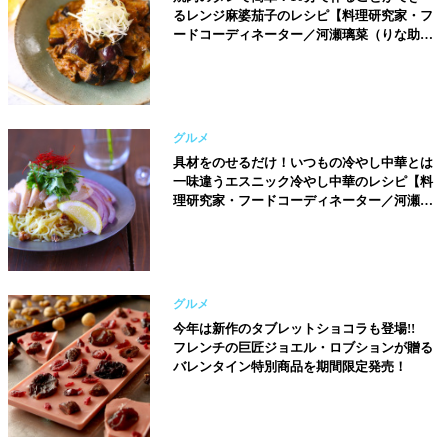
るレンジ麻婆茄子のレシピ【料理研究家・フ
ードコーディネーター／河瀬璃菜（りな助）
さん】
グルメ
具材をのせるだけ！いつもの冷やし中華とは
一味違うエスニック冷やし中華のレシピ【料
理研究家・フードコーディネーター／河瀬璃
菜（りな助）さん】
グルメ
今年は新作のタブレットショコラも登場!!
フレンチの巨匠ジョエル・ロブションが贈る
バレンタイン特別商品を期間限定発売！