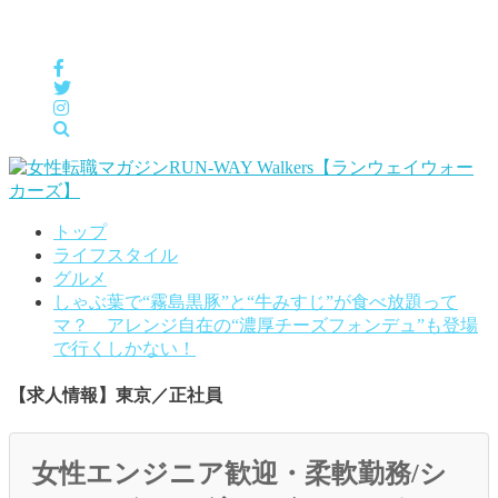
女性の「自分らしくHappyに働く」をサポートするメディア
トップ
ライフスタイル
グルメ
しゃぶ葉で“霧島黒豚”と“牛みすじ”が食べ放題って
マ？ アレンジ自在の“濃厚チーズフォンデュ”も登場
で行くしかない！
【求人情報】東京／正社員
女性エンジニア歓迎・柔軟勤務/シ