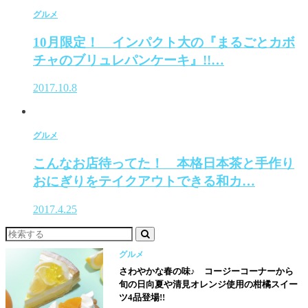
グルメ
10月限定！ インパクト大の『まるごとカボ
チャのブリュレパンケーキ』!!…
2017.10.8
グルメ
こんなお店待ってた！ 本格日本茶と手作り
おにぎりをテイクアウトできる和カ…
2017.4.25
グルメ
さわやかな春の味♪ コージーコーナーから
旬の日向夏や清見オレンジ使用の柑橘スイー
ツ4品登場!!