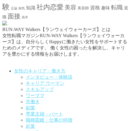
験
社内恋愛
美容
転職
資格
知識
趣味
退
美容師
正論
病気
面接
職
高卒
RUN-WAY Walkers【ランウェイウォーカーズ】とは
女性転職マガジンRUN-WAY Walkers【ランウェイウォーカ
ーズ】は、自分らしくHappyに働きたい女性をサポートする
ためのメディアです。
働く女性の困ったを解決し、キャリ
アを豊かにする情報をお届けします。
お問い合わせはこちらから
女性のキャリア・働き方
インタビュー・体験談
キャリア ウーマン
スキルアップ
ワーママ
共働き
副業
専業主婦・パート
職種図鑑・仕事の特徴
起業