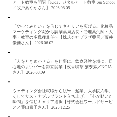
アート教室も開講【Kidsデジタルアート教室 Sui School
／牧戸あやかさん】
2026.08.05
「やってみたい」を信じてキャリアを広げる。化粧品
マーケティング職から調剤薬局店長・管理薬剤師・人
事・教育の多職種兼任へ【株式会社プラザ薬局／藤井
優佳さん】
2026.06.02
「人をときめかせる」を仕事に。飲食経験を糧に、居
心地のよいバーを独立開業【夜音喫茶 猫奈落／NOIA
さん】
2026.03.09
ウェディング会社就職から渡米、起業、大学院入学、
そしてサステナブルブランド立ち上げ。「心が動いた
瞬間」を信じキャリア選択【株式会社ワールドサービ
ス／葉山泰子さん】
2025.12.25