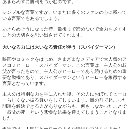
あきらめずに勝利をつかむのです。
シンプルな言葉ですが、いまだに多くのファンの心に残って
いる言葉でもあるでしょう。
あきらめそうになった時、最後まで諦めないで全力を尽くす
ことの大切さを思い出させてくれます。
大いなる力には大いなる責任が伴う（スパイダーマン）
映画やコミックをはじめ、さまざまなメディアで大人気のア
メコミヒーロー・スパイダーマン。この言葉は、主人公の叔
父が言ったもので、主人公がヒーローであり続けるための重
要な動機であり、スパイダーマンというヒーローを象徴する
言葉となっています。
主人公は特別な力を手に入れた後、その力におぼれてヒーロ
ーらしくない振る舞いをしてしまいます。目の前で起こった
問題を解決できる力がありながらも、何もしなかったことで
「叔父の死」という悲惨な結果を迎えてしまうこととなりま
した。
現実では、人間にヒーローのような特別な力はありません。