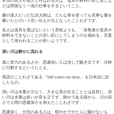
本当の名人や達人と呼ばれる人は、道具や材料の良し悪しな
どは関係なく一流の仕事をするということ。
書の達人だった弘法大師は、どんな筆を使っても見事な書を
書いたとのいう言い伝えが元となったことわざです。
名人は道具を選ばないという意味よりも、「未熟者が道具や
材料をできないことの言い訳にしてしまうのを戒める」言葉
として使われることが多いようです。
深い川は静かに流れる
真に実力のある人や、思慮深い人は決して騒ぎ立てず、冷静
に行動するというたとえ。
英語のことわざである「Still waters run deep.」を日本語に訳
したもの。
浅い川は水量が少なく、大きな音が出ることとは反対に、深
い川は水量は多いが音を立てず、静かである様から、川の深
さで人間の思慮深さを例えたことわざです。
思慮深く、分別のある人は、穏やかでやたらに騒がないも