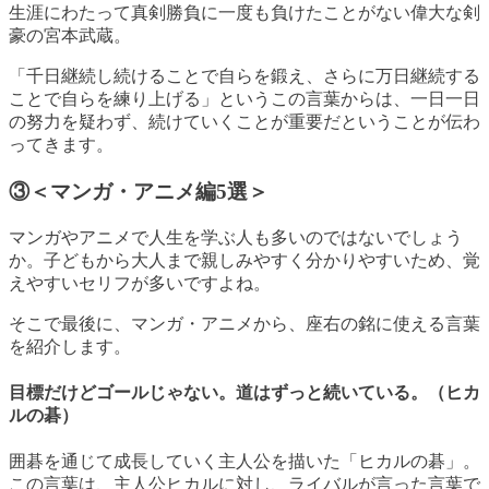
生涯にわたって真剣勝負に一度も負けたことがない偉大な剣
豪の宮本武蔵。
「千日継続し続けることで自らを鍛え、さらに万日継続する
ことで自らを練り上げる」というこの言葉からは、一日一日
の努力を疑わず、続けていくことが重要だということが伝わ
ってきます。
③＜マンガ・アニメ編5選＞
マンガやアニメで人生を学ぶ人も多いのではないでしょう
か。子どもから大人まで親しみやすく分かりやすいため、覚
えやすいセリフが多いですよね。
そこで最後に、マンガ・アニメから、座右の銘に使える言葉
を紹介します。
目標だけどゴールじゃない。道はずっと続いている。（ヒカ
ルの碁）
囲碁を通じて成長していく主人公を描いた「ヒカルの碁」。
この言葉は、主人公ヒカルに対し、ライバルが言った言葉で