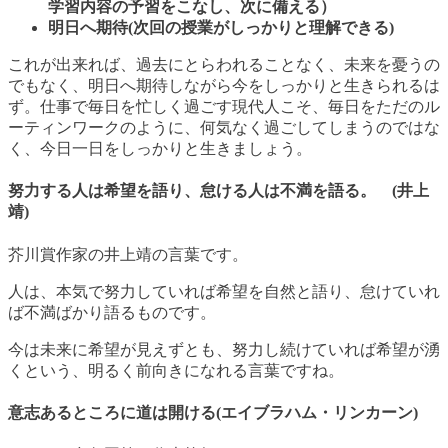
学習内容の予習をこなし、次に備える）
明日へ期待(次回の授業がしっかりと理解できる)
これが出来れば、過去にとらわれることなく、未来を憂うの
でもなく、明日へ期待しながら今をしっかりと生きられるは
ず。仕事で毎日を忙しく過ごす現代人こそ、毎日をただのル
ーティンワークのように、何気なく過ごしてしまうのではな
く、今日一日をしっかりと生きましょう。
努力する人は希望を語り、怠ける人は不満を語る。 (井上
靖)
芥川賞作家の井上靖の言葉です。
人は、本気で努力していれば希望を自然と語り、怠けていれ
ば不満ばかり語るものです。
今は未来に希望が見えずとも、努力し続けていれば希望が湧
くという、明るく前向きになれる言葉ですね。
意志あるところに道は開ける
(エイブラハム・リンカーン)