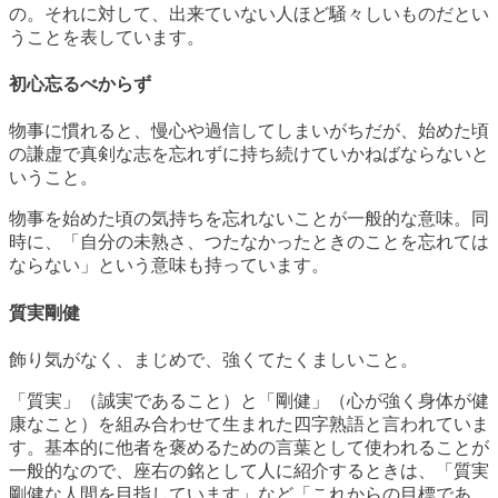
の。それに対して、出来ていない人ほど騒々しいものだとい
うことを表しています。
初心忘るべからず
物事に慣れると、慢心や過信してしまいがちだが、始めた頃
の謙虚で真剣な志を忘れずに持ち続けていかねばならないと
いうこと。
物事を始めた頃の気持ちを忘れないことが一般的な意味。同
時に、「自分の未熟さ、つたなかったときのことを忘れては
ならない」という意味も持っています。
質実剛健
飾り気がなく、まじめで、強くてたくましいこと。
「質実」（誠実であること）と「剛健」（心が強く身体が健
康なこと）を組み合わせて生まれた四字熟語と言われていま
す。基本的に他者を褒めるための言葉として使われることが
一般的なので、座右の銘として人に紹介するときは、「質実
剛健な人間を目指しています」など「これからの目標であ