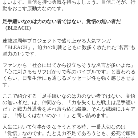
まいます。自信を持つ勇気を持ちましょう。自信こそが、行
動をおこす原動力なのです。
足手纏いなのは力のない者ではない、覚悟の無い者だ
（BLEACH）
連載20周年プロジェクトで盛り上がる人気マンガ
『BLEACH』。迫力の剣戟とともに数多く放たれた“名言”も
魅力の1つです。
ファンから「社会に出てから役立ちそうな名言が多いよね」
「心に刺さるセリフばかりで私のバイブルです」と言われる
くらい、日常生活にも通じるメッセージ性を強く感じさせま
す。
ここで紹介する「足手纏いなのは力のない者ではない、覚悟
の無い者だ」は、仲間から、「力を失くした戦士は足手纏い
だ」と戦力外通告をされ落ち込む織姫。そんな織姫にルキア
は、「悔しくはないのか！！」と問い詰めます。
人生において何事かをなそうとする時、一番大切なのは
「覚悟」なのです。たとえ力不足であろうとも、必死で頑張