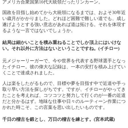
アメリカ合衆国第16代大統領だったリンカーン。
国政を目指し始めてから大統領になるまでは、およそ30年近
い歳月がかかりました。どれほど困難で難しい道でも、成し
遂げようとする強い意志があれば道は拓ける。それを体現す
るような一言ではないでしょうか。
結局は細かいことを積み重ねることでしか頂上にはいけな
い。それ以外に方法はないということですね。(イチロー)
元メジャーリーガーで、今や世界を代表する野球選手となっ
たイチロー。彼の偉大な記録は、一本の安打を積み上げてい
くことで達成されました。
人は楽をしたがるもので、目標や夢を目指す中で近道や手っ
取り早い方法を探しがちです。ですが、イチローがやってき
たことを考えれば、コツコツと努力して行くのが一番の近道
だと分かるはず。地味な仕事や日々のルーティーン作業につ
かれた時こそ、この言葉を思い出したいものです。
千日の稽古を鍛とし、万日の稽古を練とす。(宮本武蔵)