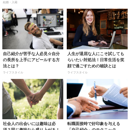
結婚・入籍
自己紹介が苦手な人必見☆自分
人生が退屈な人にこそ試しても
の長所を上手にアピールする方
らいたい対処法！日常生活を笑
法とは？
顔で過ごすための秘訣とは
ライフスタイル
ライフスタイル
社会人の出会いには趣味は必
転職面接時で好印象を与える
須？同じ趣味なら盛り上がる！
「自己紹介」のテクニック