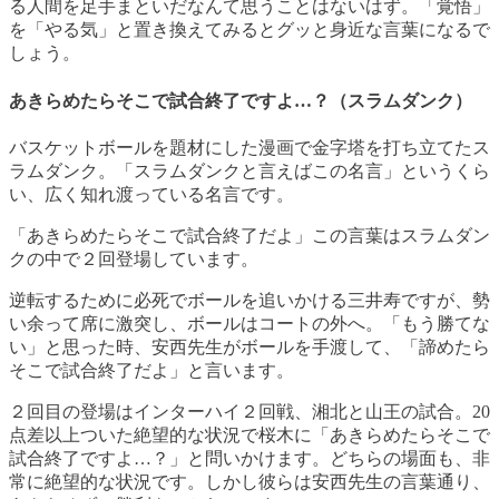
る人間を足手まといだなんて思うことはないはず。「覚悟」
を「やる気」と置き換えてみるとグッと身近な言葉になるで
しょう。
あきらめたらそこで試合終了ですよ…？（スラムダンク）
バスケットボールを題材にした漫画で金字塔を打ち立てたス
ラムダンク。「スラムダンクと言えばこの名言」というくら
い、広く知れ渡っている名言です。
「あきらめたらそこで試合終了だよ」この言葉はスラムダン
クの中で２回登場しています。
逆転するために必死でボールを追いかける三井寿ですが、勢
い余って席に激突し、ボールはコートの外へ。「もう勝てな
い」と思った時、安西先生がボールを手渡して、「諦めたら
そこで試合終了だよ」と言います。
２回目の登場はインターハイ２回戦、湘北と山王の試合。20
点差以上ついた絶望的な状況で桜木に「あきらめたらそこで
試合終了ですよ…？」と問いかけます。どちらの場面も、非
常に絶望的な状況です。しかし彼らは安西先生の言葉通り、