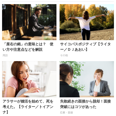
「座右の銘」の意味とは？ 使
サイコパスポジティブ【ライタ
い方や注意点などを解説
ー／ＤＪあおい】
用語
その他
アラサーが婚活を始めて、死を
失敗続きの面接から脱却！面接
考えた。【ライター／トイアン
突破にはコツがあった
ナ】
応募・面接