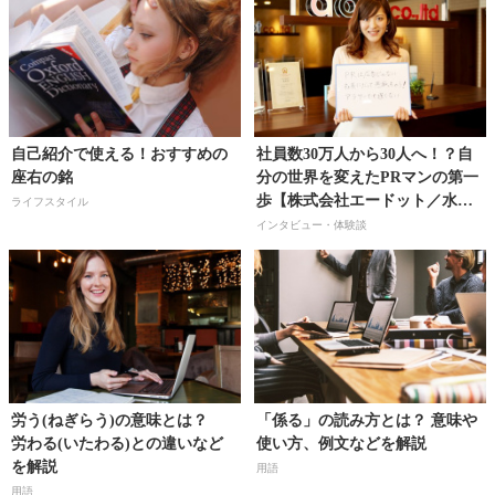
自己紹介で使える！おすすめの
社員数30万人から30人へ！？自
座右の銘
分の世界を変えたPRマンの第一
歩【株式会社エードット／水上
ライフスタイル
瞳さん】
インタビュー・体験談
労う(ねぎらう)の意味とは？
「係る」の読み方とは？ 意味や
労わる(いたわる)との違いなど
使い方、例文などを解説
を解説
用語
用語