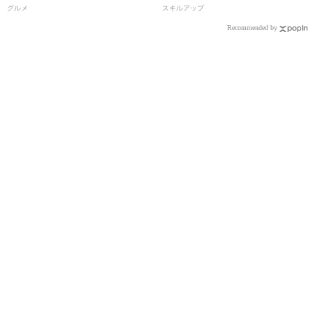
理研究家・フードコーディネー
グルメ
スキルアップ
ター／河瀬璃菜（りな助）さ
Recommended by
ん】