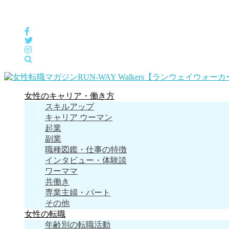
女性の「自分らしくHappyに働く」をサポートするメディア
女性のキャリア・働き方
スキルアップ
キャリア ウーマン
起業
副業
職種図鑑・仕事の特徴
インタビュー・体験談
ワーママ
共働き
専業主婦・パート
その他
女性の転職
年齢別の転職活動