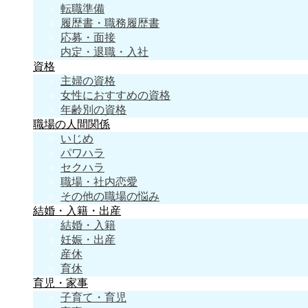
転職準備
履歴書・職務履歴書
応募・面接
内定・退職・入社
資格
主婦の資格
女性におすすめの資格
年齢別の資格
職場の人間関係
いじめ
パワハラ
セクハラ
職場・社内恋愛
その他の職場の悩み
結婚・入籍・出産
結婚・入籍
妊娠・出産
産休
育休
育児・家事
子育て・育児