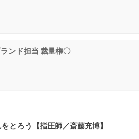
ランド担当 裁量権〇
れをとろう【指圧師／斎藤充博】