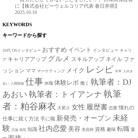
に【株式会社ビーウェルコリア代表 春日井萌】
2025.10.16
KEYWORDS
キーワードから探す
おすすめ
イベント
インタビュー
20代
OSインタビュー
キャリ
グルメ
キャリアアップ
スキルアップ
ネイル
ファ
ア
レシピ
メイク
ッション
ママ
マーケティング
中卒
人付き
仕事
執筆者：DJ
体験レポ
働く
休職
合い
人間関係
執筆
あおい
執筆者：トイアンナ
者：粕谷麻衣
女性
履歴書
憧れの
大変さ
恋愛
未経
新発売・オープン
仕事に就く方法
手に職
験
社内恋愛
美容
転職
資格
知識
趣味
退
美容師
正論
病気