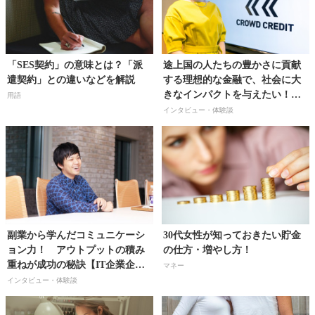
「SES契約」の意味とは？「派
途上国の人たちの豊かさに貢献
遣契約」との違いなどを解説
する理想的な金融で、社会に大
きなインパクトを与えたい！
用語
【クラウドクレジット株式会社
インタビュー・体験談
広報／水野綾香さん】
副業から学んだコミュニケーシ
30代女性が知っておきたい貯金
ョン力！ アウトプットの積み
の仕方・増やし方！
重ねが成功の秘訣【IT企業企画
マネー
職／片山祐輔さん】
インタビュー・体験談