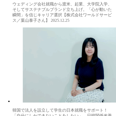
ウェディング会社就職から渡米、起業、大学院入学、
そしてサステナブルブランド立ち上げ。「心が動いた
瞬間」を信じキャリア選択【株式会社ワールドサービ
ス／葉山泰子さん】
2025.12.25
韓国で法人を設立して学生の日本就職をサポート！
「自分にしかできないことをしたい」。日韓関係改善