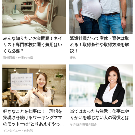
みんな知りたいお金問題！ネイ
派遣社員だって産休・育休は取
リスト専門学校に通う費用はい
れる！取得条件や取得方法を解
くら必要？
説！
職種図鑑・仕事の特徴
産休
好きなことを仕事に！ 理想を
当てはまったら注意！仕事にや
実現させ続けるワーキングママ
りがいを感じない人の習慣とは
のモットーは“とりあえずやって
その他の職場の悩み
みる”【料理家・ライフスタイル
インタビュー・体験談