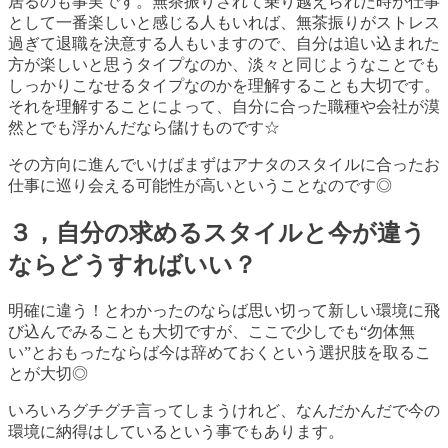
居るのも事実です。無茶振りされて乗り越えられた時が仕事
として一番楽しいと感じる人もいれば、無茶振りがストレス
過ぎて退職を決意する人もいますので、自分は追い込まれた
方が楽しいと思うタイプなのか、淡々と同じようなことでも
しっかりこなせるタイプなのかを理解することも大切です。
それを理解することによって、自分に合った職種や会社が漠
然とでも浮かんだなら儲けものです☆
その方向に進んでいけばまずはアナタのスタイルに合ったお
仕事に巡り会える可能性が高いということなのです◎
３，自分の求めるスタイルと今が違う
ならどうすればいい？
明確に違う！とわかったのならば思い切って新しい環境に飛
び込んでみることも大切ですが、ここで少しでも
“
勿体無
い
”
とおもったならば今は辞めておくという選択肢を取るこ
とが大切◎
いろいろグチグチ言ってしまうけれど、なんだかんだで今の
環境に納得はしているという事でもあります。