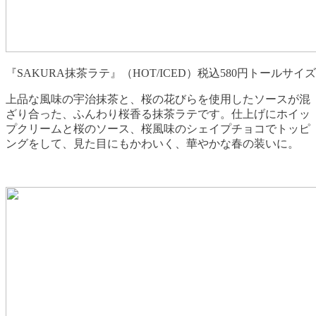
『SAKURA抹茶ラテ』（HOT/ICED）税込580円トールサイ
上品な風味の宇治抹茶と、桜の花びらを使用したソースが混
ざり合った、ふんわり桜香る抹茶ラテです。仕上げにホイッ
プクリームと桜のソース、桜風味のシェイプチョコでトッピ
ングをして、見た目にもかわいく、華やかな春の装いに。