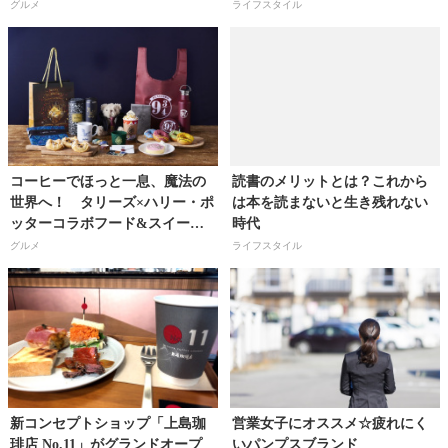
ー』！
グルメ
ライフスタイル
コーヒーでほっと一息、魔法の
読書のメリットとは？これから
世界へ！ タリーズ×ハリー・ポ
は本を読まないと生き残れない
ッターコラボフード&スイーツ
時代
発売開始!!
グルメ
ライフスタイル
新コンセプトショップ「上島珈
営業女子にオススメ☆疲れにく
琲店 No.11」がグランドオープ
いパンプスブランド