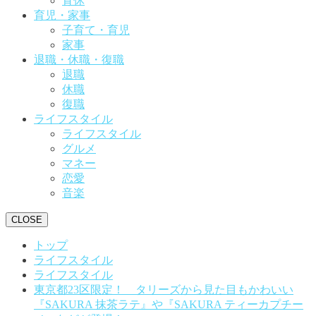
育休
育児・家事
子育て・育児
家事
退職・休職・復職
退職
休職
復職
ライフスタイル
ライフスタイル
グルメ
マネー
恋愛
音楽
CLOSE
トップ
ライフスタイル
ライフスタイル
東京都23区限定！ タリーズから見た目もかわいい
『SAKURA 抹茶ラテ』や『SAKURA ティーカプチー