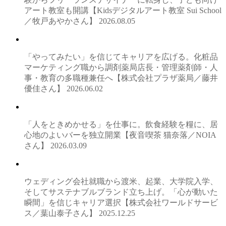
アート教室も開講【Kidsデジタルアート教室 Sui School
／牧戸あやかさん】
2026.08.05
「やってみたい」を信じてキャリアを広げる。化粧品
マーケティング職から調剤薬局店長・管理薬剤師・人
事・教育の多職種兼任へ【株式会社プラザ薬局／藤井
優佳さん】
2026.06.02
「人をときめかせる」を仕事に。飲食経験を糧に、居
心地のよいバーを独立開業【夜音喫茶 猫奈落／NOIA
さん】
2026.03.09
ウェディング会社就職から渡米、起業、大学院入学、
そしてサステナブルブランド立ち上げ。「心が動いた
瞬間」を信じキャリア選択【株式会社ワールドサービ
ス／葉山泰子さん】
2025.12.25