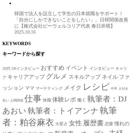
韓国で法人を設立して学生の日本就職をサポート！
「自分にしかできないことをしたい」。日韓関係改善
に【株式会社ビーウェルコリア代表 春日井萌】
2025.10.16
KEYWORDS
キーワードから探す
おすすめ
イベント
インタビュー
20代
OSインタビュー
キャリ
グルメ
キャリアアップ
スキルアップ
ネイル
ファ
ア
レシピ
メイク
ッション
ママ
マーケティング
中卒
人付き
仕事
執筆者：DJ
体験レポ
働く
休職
合い
人間関係
執筆
あおい
執筆者：トイアンナ
者：粕谷麻衣
女性
履歴書
憧れの
大変さ
恋愛