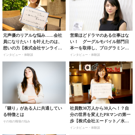
元声優のリアルな悩み……会社
営業ほどドラマのある仕事はな
員になりたい！を叶えたのは、
い！ グーグルモバイル部門日
想いの力【株式会社サンライズ
本一を取得し、プログラミング
／大原桃子さん】
業界で１位のシェアを目指し、
インタビュー・体験談
インタビュー・体験談
上場を果たすことが目標です
【株式会社ミスターフュージョ
ン取締役／山田菜々子さん】
「驕り」がある人に共通してい
社員数30万人から30人へ！？自
る特徴とは
分の世界を変えたPRマンの第一
歩【株式会社エードット／水上
その他の職場の悩み
瞳さん】
インタビュー・体験談