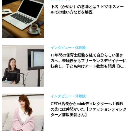
下名（かめい）の意味とは？ ビジネスメー
ルでの使い方などを解説
インタビュー・体験談
10年間の保育士経験を経て自分らしい働き
方へ。未経験からフリーランスデザイナーに
転身し、子ども向けアート教室も開講【Kids
デジタルアート教室 Sui School／牧戸あやか
さん】
インタビュー・体験談
GYDA店長からminkディレクターへ！孤独
の先には仲間がいた【ファッションディレク
ター／前坂美音さん】