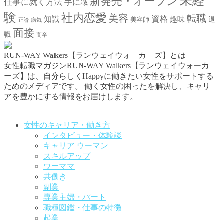
未経
新発売・オープン
仕事に就く方法
手に職
験
社内恋愛
美容
転職
資格
知識
趣味
退
美容師
正論
病気
面接
職
高卒
RUN-WAY Walkers【ランウェイウォーカーズ】とは
女性転職マガジンRUN-WAY Walkers【ランウェイウォーカ
ーズ】は、自分らしくHappyに働きたい女性をサポートする
ためのメディアです。
働く女性の困ったを解決し、キャリ
アを豊かにする情報をお届けします。
お問い合わせはこちらから
女性のキャリア・働き方
インタビュー・体験談
キャリア ウーマン
スキルアップ
ワーママ
共働き
副業
専業主婦・パート
職種図鑑・仕事の特徴
起業