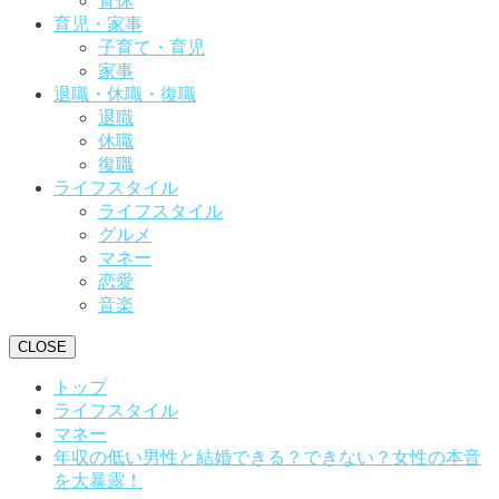
育休
育児・家事
子育て・育児
家事
退職・休職・復職
退職
休職
復職
ライフスタイル
ライフスタイル
グルメ
マネー
恋愛
音楽
CLOSE
トップ
ライフスタイル
マネー
年収の低い男性と結婚できる？できない？女性の本音
を大暴露！