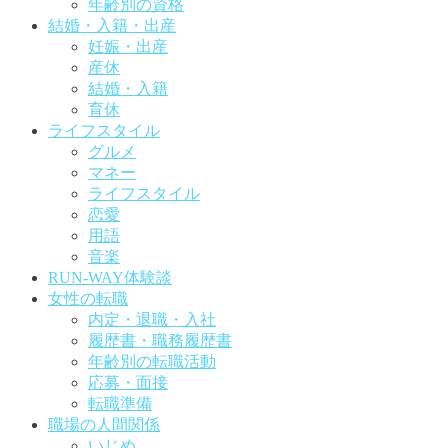
年齢別の資格
結婚・入籍・出産
妊娠・出産
産休
結婚・入籍
育休
ライフスタイル
グルメ
マネー
ライフスタイル
恋愛
用語
音楽
RUN-WAY体験談
女性の転職
内定・退職・入社
履歴書・職務履歴書
年齢別の転職活動
応募・面接
転職準備
職場の人間関係
いじめ