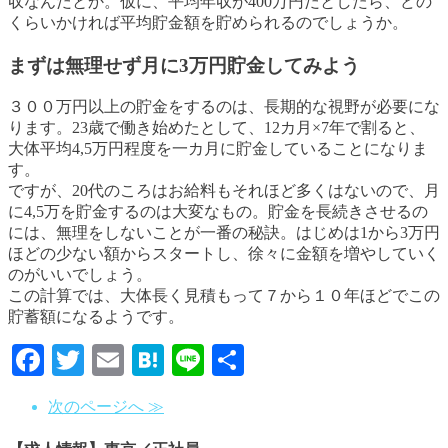
収なんだとか。仮に、平均年収が400万円だとしたら、どの
くらいかければ平均貯金額を貯められるのでしょうか。
まずは無理せず月に3万円貯金してみよう
３００万円以上の貯金をするのは、長期的な視野が必要にな
ります。23歳で働き始めたとして、12カ月×7年で割ると、
大体平均4,5万円程度を一カ月に貯金していることになりま
す。
ですが、20代のころはお給料もそれほど多くはないので、月
に4,5万を貯金するのは大変なもの。貯金を長続きさせるの
には、無理をしないことが一番の秘訣。はじめは1から3万円
ほどの少ない額からスタートし、徐々に金額を増やしていく
のがいいでしょう。
この計算では、大体長く見積もって７から１０年ほどでこの
貯蓄額になるようです。
Facebook
Twitter
Email
Hatena
Line
共
有
次のページへ ≫