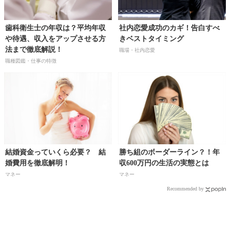
歯科衛生士の年収は？平均年収
社内恋愛成功のカギ！告白すべ
や待遇、収入をアップさせる方
きベストタイミング
法まで徹底解説！
職場・社内恋愛
職種図鑑・仕事の特徴
結婚資金っていくら必要？ 結
勝ち組のボーダーライン？！年
婚費用を徹底解明！
収600万円の生活の実態とは
マネー
マネー
Recommended by