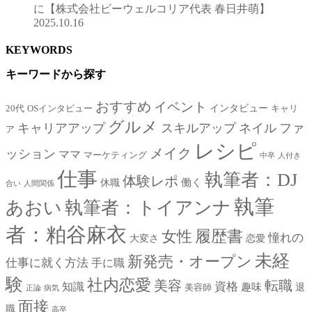
に【株式会社ビーウェルコリア代表 春日井萌】
2025.10.16
KEYWORDS
キーワードから探す
おすすめ
イベント
インタビュー
20代
OSインタビュー
キャリ
グルメ
キャリアアップ
スキルアップ
ネイル
ファ
ア
レシピ
メイク
ッション
ママ
マーケティング
中卒
人付き
仕事
執筆者：DJ
体験レポ
働く
休職
合い
人間関係
執筆
あおい
執筆者：トイアンナ
者：粕谷麻衣
女性
履歴書
憧れの
大変さ
恋愛
未経
新発売・オープン
仕事に就く方法
手に職
験
社内恋愛
美容
転職
資格
知識
趣味
退
美容師
正論
病気
面接
職
高卒