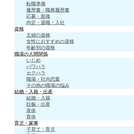
転職準備
履歴書・職務履歴書
応募・面接
内定・退職・入社
資格
主婦の資格
女性におすすめの資格
年齢別の資格
職場の人間関係
いじめ
パワハラ
セクハラ
職場・社内恋愛
その他の職場の悩み
結婚・入籍・出産
結婚・入籍
妊娠・出産
産休
育休
育児・家事
子育て・育児