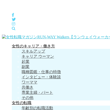
女性の「自分らしくHappyに働く」をサポートするメディア
女性のキャリア・働き方
スキルアップ
キャリア ウーマン
起業
副業
職種図鑑・仕事の特徴
インタビュー・体験談
ワーママ
共働き
専業主婦・パート
その他
女性の転職
年齢別の転職活動