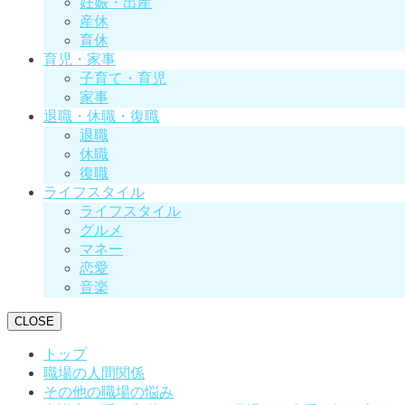
妊娠・出産
産休
育休
育児・家事
子育て・育児
家事
退職・休職・復職
退職
休職
復職
ライフスタイル
ライフスタイル
グルメ
マネー
恋愛
音楽
CLOSE
トップ
職場の人間関係
その他の職場の悩み