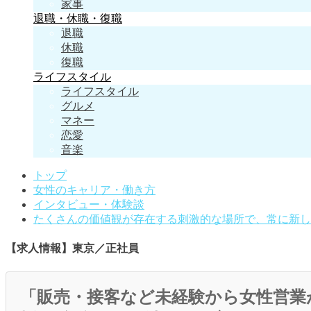
家事
退職・休職・復職
退職
休職
復職
ライフスタイル
ライフスタイル
グルメ
マネー
恋愛
音楽
トップ
女性のキャリア・働き方
インタビュー・体験談
たくさんの価値観が存在する刺激的な場所で、常に新し
【求人情報】東京／正社員
「販売・接客など未経験から女性営業