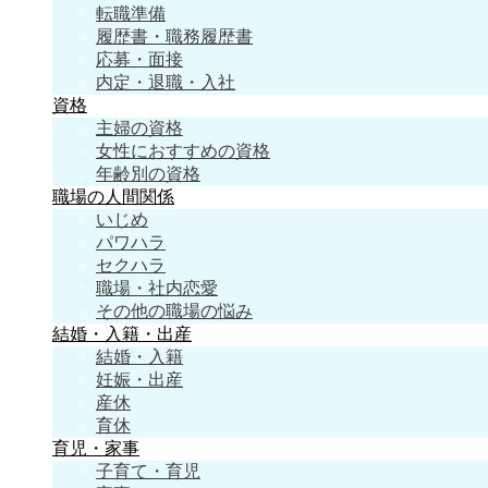
転職準備
履歴書・職務履歴書
応募・面接
内定・退職・入社
資格
主婦の資格
女性におすすめの資格
年齢別の資格
職場の人間関係
いじめ
パワハラ
セクハラ
職場・社内恋愛
その他の職場の悩み
結婚・入籍・出産
結婚・入籍
妊娠・出産
産休
育休
育児・家事
子育て・育児