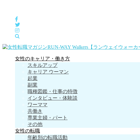
女性の「自分らしくHappyに働く」をサポートするメディア
女性のキャリア・働き方
スキルアップ
キャリア ウーマン
起業
副業
職種図鑑・仕事の特徴
インタビュー・体験談
ワーママ
共働き
専業主婦・パート
その他
女性の転職
年齢別の転職活動