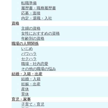
転職準備
履歴書・職務履歴書
応募・面接
内定・退職・入社
資格
主婦の資格
女性におすすめの資格
年齢別の資格
職場の人間関係
いじめ
パワハラ
セクハラ
職場・社内恋愛
その他の職場の悩み
結婚・入籍・出産
結婚・入籍
妊娠・出産
産休
育休
育児・家事
子育て・育児