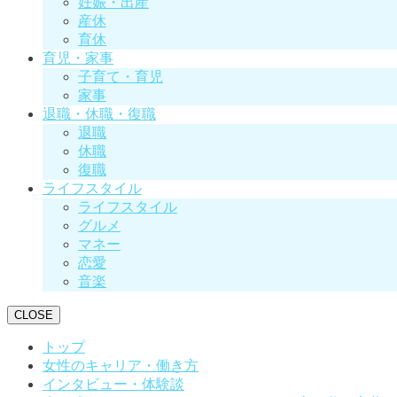
妊娠・出産
産休
育休
育児・家事
子育て・育児
家事
退職・休職・復職
退職
休職
復職
ライフスタイル
ライフスタイル
グルメ
マネー
恋愛
音楽
CLOSE
トップ
女性のキャリア・働き方
インタビュー・体験談