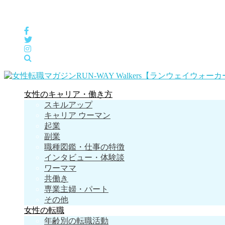
女性の「自分らしくHappyに働く」をサポートするメディア
女性のキャリア・働き方
スキルアップ
キャリア ウーマン
起業
副業
職種図鑑・仕事の特徴
インタビュー・体験談
ワーママ
共働き
専業主婦・パート
その他
女性の転職
年齢別の転職活動