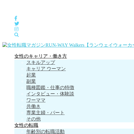
女性の「自分らしくHappyに働く」をサポートするメディア
女性のキャリア・働き方
スキルアップ
キャリア ウーマン
起業
副業
職種図鑑・仕事の特徴
インタビュー・体験談
ワーママ
共働き
専業主婦・パート
その他
女性の転職
年齢別の転職活動