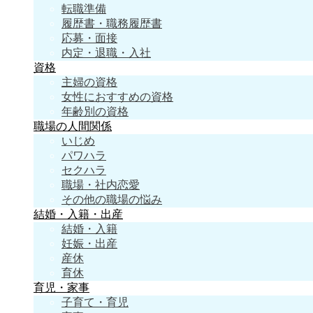
転職準備
履歴書・職務履歴書
応募・面接
内定・退職・入社
資格
主婦の資格
女性におすすめの資格
年齢別の資格
職場の人間関係
いじめ
パワハラ
セクハラ
職場・社内恋愛
その他の職場の悩み
結婚・入籍・出産
結婚・入籍
妊娠・出産
産休
育休
育児・家事
子育て・育児