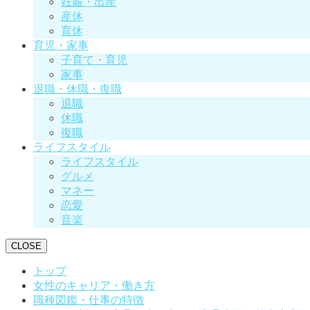
妊娠・出産
産休
育休
育児・家事
子育て・育児
家事
退職・休職・復職
退職
休職
復職
ライフスタイル
ライフスタイル
グルメ
マネー
恋愛
音楽
CLOSE
トップ
女性のキャリア・働き方
職種図鑑・仕事の特徴