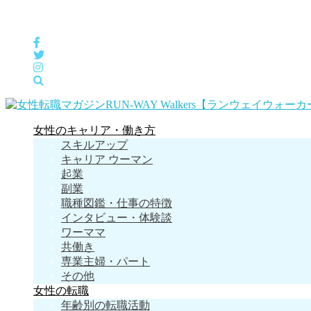
女性の「自分らしくHappyに働く」をサポートするメディア
女性のキャリア・働き方
スキルアップ
キャリア ウーマン
起業
副業
職種図鑑・仕事の特徴
インタビュー・体験談
ワーママ
共働き
専業主婦・パート
その他
女性の転職
年齢別の転職活動