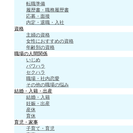
転職準備
履歴書・職務履歴書
応募・面接
内定・退職・入社
資格
主婦の資格
女性におすすめの資格
年齢別の資格
職場の人間関係
いじめ
パワハラ
セクハラ
職場・社内恋愛
その他の職場の悩み
結婚・入籍・出産
結婚・入籍
妊娠・出産
産休
育休
育児・家事
子育て・育児