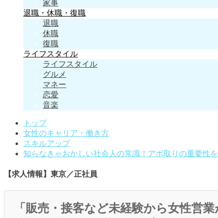
家事
退職・休職・復職
退職
休職
復職
ライフスタイル
ライフスタイル
グルメ
マネー
恋愛
音楽
トップ
女性のキャリア・働き方
スキルアップ
知らなきゃおかしい社会人の常識！アポ取りの重要性を
【求人情報】東京／正社員
「販売・接客など未経験から女性営業