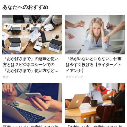
あなたへのおすすめ
「おかげさまで」の意味と使い
「私がいないと回らない」仕事
方とは？ビジネスシーンでの
は今すぐ投げろ【ライター／ト
「おかげさまで」使い方などを
イアンナ】
解説
用語
スキルアップ