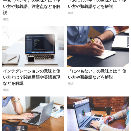
平素（へいそ）の意味とは？使
「お忙しい中」の意味とは？ 使
い方や類義語、注意点などを解
い方や類義語などを解説
説
用語
用語
インテグレーションの意味と使
「にべもない」の意味とは？ 使
い方とは？関連用語や英語表現
い方や類義語などを解説
などを解説
用語
用語