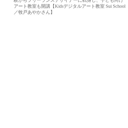
験からフリーランスデザイナーに転身し、子ども向け
アート教室も開講【Kidsデジタルアート教室 Sui School
／牧戸あやかさん】