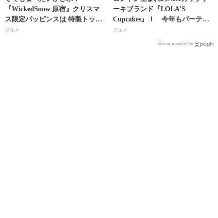
『WickedSnow 原宿』クリスマ
ーキブランド『LOLA’S
ス限定パッピンスは 特製トッピ
Cupcakes』！ 今年もパーティ
ングでインスタ映え間違いな
ーシーンに欠かせないカップケ
グルメ
グルメ
し!?
ーキが楽しいクリスマス限定バ
Recommended by
ージョンで登場!!