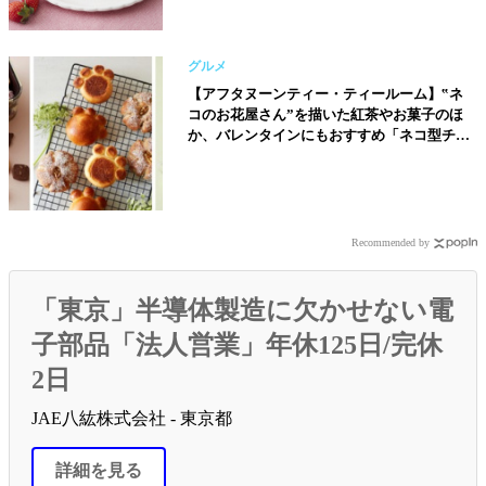
グルメ
【アフタヌーンティー・ティールーム】‟ネ
コのお花屋さん”を描いた紅茶やお菓子のほ
か、バレンタインにもおすすめ「ネコ型チョ
コレート」など新発売！
Recommended by
「東京」半導体製造に欠かせない電
子部品「法人営業」年休125日/完休
2日
JAE八紘株式会社 - 東京都
詳細を見る