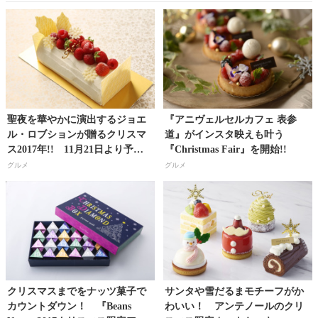
聖夜を華やかに演出するジョエ
『アニヴェルセルカフェ 表参
ル・ロブションが贈るクリスマ
道』がインスタ映えも叶う
ス2017年!! 11月21日より予約
『Christmas Fair』を開始!!
受付開始！
グルメ
グルメ
クリスマスまでをナッツ菓子で
サンタや雪だるまモチーフがか
カウントダウン！ 『Beans
わいい！ アンテノールのクリ