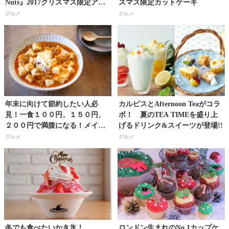
Nuts』2017クリスマス限定アイ
スマス限定カットケーキ
テム発売開始!!
グルメ
グルメ
年末に向けて節約したい人必
カルピスとAfternoon Teaがコラ
見！一食１００円、１５０円、
ボ！ 夏のTEA TIMEを盛り上
２００円で満腹になる！メイン
げるドリンク&スイーツが登場!!
おかず3つ【料理研究家・フード
グルメ
グルメ
コーディネーター／河瀬璃菜
（りな助）さん】
冬でも食べたいかき氷！
ロンドン生まれのNo.1カップケ