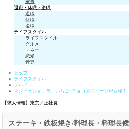
家事
退職・休職・復職
退職
休職
復職
ライフスタイル
ライフスタイル
グルメ
マネー
恋愛
音楽
トップ
ライフスタイル
グルメ
マジドゥショコラ、いちご×チョコのスイーツが登場！ 
【求人情報】東京／正社員
ステーキ・鉄板焼き/料理長・料理長