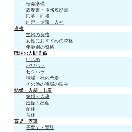
転職準備
履歴書・職務履歴書
応募・面接
内定・退職・入社
資格
主婦の資格
女性におすすめの資格
年齢別の資格
職場の人間関係
いじめ
パワハラ
セクハラ
職場・社内恋愛
その他の職場の悩み
結婚・入籍・出産
結婚・入籍
妊娠・出産
産休
育休
育児・家事
子育て・育児