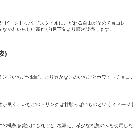
ーントゥバー”スタイルにこだわる自由が丘のチョコレート専門店『
かなかわいらしい新作が4月下旬より順次販売します。
抜)
ランドいちご“桃薫”。香り豊かなこのいちごとホワイトチョコ
性が良く、いちごのドリンクは甘酸っぱいものというイメージ
生の桃薫を贅沢にも丸ごと1粒添え、希少な桃薫のみを使用し