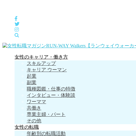
女性の「自分らしくHappyに働く」をサポートするメディア
女性のキャリア・働き方
スキルアップ
キャリア ウーマン
起業
副業
職種図鑑・仕事の特徴
インタビュー・体験談
ワーママ
共働き
専業主婦・パート
その他
女性の転職
年齢別の転職活動