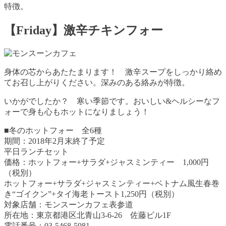
特徴。
【Friday】激辛チキンフォー
身体の芯からあたたまります！ 激辛スープをしっかり絡め
てお召し上がりください。深みのある絡みが特徴。
いかがでしたか？ 寒い季節です。おいしい&ヘルシーなフ
ォーで身も心もホットになりましょう！
■冬のホットフォー 全6種
期間：2018年2月末終了予定
平日ランチセット
価格：ホットフォー+サラダ+ジャスミンティー 1,000円
（税別）
ホットフォー+サラダ+ジャスミンティー+ベトナム風生春巻
き“ゴイクン”+タイ海老トースト1,250円（税別）
対象店舗：モンスーンカフェ表参道
所在地：東京都港区北青山3-6-26 佐藤ビル1F
電話番号：03-5468-5981