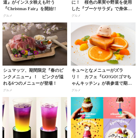
道』がインスタ映えも叶う
に！ 桜色の果実や野菜を使用
『Christmas Fair』を開始!!
した『ブーケサラダ』で身体の
内側から春を体感!!
グルメ
グルメ
シュマッツ、期間限定『春のピ
キュ〜となメニューがズラ
ンクメニュー』！ ピンクが溢
リ！ カフェ『GO!GO!ゴマち
れる6つのメニューが登場！
ゃんキッチン』が表参道で期間
限定でオープン！
グルメ
グルメ