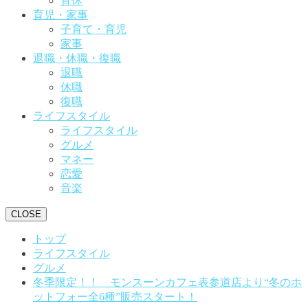
育休
育児・家事
子育て・育児
家事
退職・休職・復職
退職
休職
復職
ライフスタイル
ライフスタイル
グルメ
マネー
恋愛
音楽
CLOSE
トップ
ライフスタイル
グルメ
冬季限定！！ モンスーンカフェ表参道店より“冬のホ
ットフォー全6種”販売スタート！