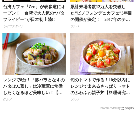
台湾カフェ『Zen』が表参道にオ
累計来場者数12万人を突破し
ープン！ 台湾で大人気の“バタ
た“ピノフォンデュカフェ”3年目
フライピー”が日本初上陸!!
の開催が決定！ 2017年のテー
マは「＃ピノジェニック」！
ライフスタイル
グルメ
レンジで8分！「豚バラとなすの
旬のトマトで作る！10分以内に
バタぽん蒸し」は冷蔵庫に常備
レンジで出来るさっぱりトマト
したくなるほど美味しい！【料
のふわふわ親子丼【料理研究
理研究家・フードコーディネー
家・フードコーディネーター／
グルメ
グルメ
ター／河瀬璃菜（りな助）さ
河瀬璃菜（りな助）さん】
Recommended by
ん】