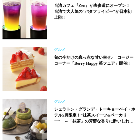
台湾カフェ『Zen』が表参道にオープン！
台湾で大人気の“バタフライピー”が日本初
上陸!!
グルメ
旬の今だけの真っ赤な甘い幸せ♪ コージー
コーナー「Berry Happy 苺フェア」開催!!
グルメ
シェラトン・グランデ・トーキョーベイ・ホ
テル5月限定！“抹茶スイーツ&ベーカリ
ー” ～「抹茶」の芳醇な香りに酔いしれ
る、大人な味わいの和スイーツが登場～