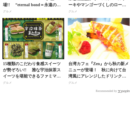
場!! “eternal bond＝永遠の
ーキやマンゴーづくしのロール
絆”をテーマにしたスイーツ＆ブ
ケーキなど初夏スイーツ新作4
グルメ
グルメ
レッドなどを販売！
種、全9種が登場!!
15種類のこだわり食感スイーツ
台湾カフェ『Zen』から秋の新メ
が勢ぞろい!! 雅な宇治抹茶ス
ニューが登場！ 秋に向けて台
イーツを堪能できるファミマの
湾風にアレンジしたドリンク・
「宇治抹茶まみれ」開催！
フードを新発売!!
グルメ
グルメ
Recommended by