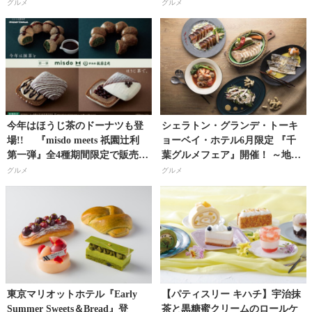
トーキョーベイ・ホテル 『クリ
な“和”をふんだんに取り入れた
グルメ
グルメ
スマス スイーツ&ベーカリ
スイーツが登場!!
ー』!!
今年はほうじ茶のドーナツも登
シェラトン・グランデ・トーキ
場!! 『misdo meets 祇園辻利
ョーベイ・ホテル6月限定 『千
第一弾』全4種期間限定で販売開
葉グルメフェア』開催！ ～地
始！
元・千葉の食材の魅力を思う存
グルメ
グルメ
分味わいつくす～
東京マリオットホテル『Early
【パティスリー キハチ】宇治抹
Summer Sweets＆Bread』登
茶と黒糖蜜クリームのロールケ