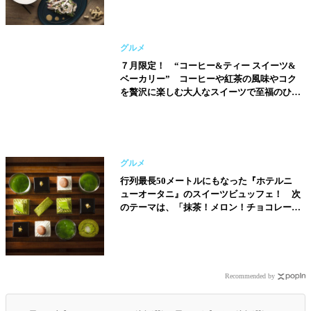
グルメ
７月限定！ “コーヒー&ティー スイーツ&
ベーカリー” コーヒーや紅茶の風味やコク
を贅沢に楽しむ大人なスイーツで至福のひと
時を！
グルメ
行列最長50メートルにもなった『ホテルニ
ューオータニ』のスイーツビュッフェ！ 次
のテーマは、「抹茶！メロン！チョコレー
ト」!!
Recommended by