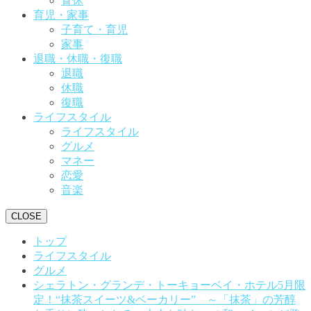
育休
育児・家事
子育て・育児
家事
退職・休職・復職
退職
休職
復職
ライフスタイル
ライフスタイル
グルメ
マネー
恋愛
音楽
CLOSE
トップ
ライフスタイル
グルメ
シェラトン・グランデ・トーキョーベイ・ホテル5月限
定！“抹茶スイーツ&ベーカリー” ～「抹茶」の芳醇