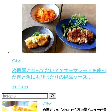
グルメ
冷蔵庫に余ってない？？マーマレードを使っ
た肉と魚にもぴったりの絶品ソース…
2017.9.20
グルメ
台湾カフェ『Zen』から秋の新メニューが登