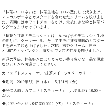
『抹茶のコロネ』は、抹茶生地をコロネ型にして焼き上げ、
マスカルポーネとカスタードを合わせたクリームを絞りまし
た。表面にはホワイトチョコをかけ、最後にきな粉と抹茶パ
ウダーをふりかけています。
『抹茶と甘夏のデニッシュ』は、葉っぱ形のデニッシュ生地
の周りに、クッキー生地、そして中央に抹茶風味のカスター
ドを絞って焼き上げました。求肥、抹茶クリーム、黒豆
と“和”のトッピングと、爽やかで大粒の甘夏を飾りました。
新緑の季節、抹茶好きにはたまらない香り豊かな一品で優雅
なひとときをお過ごしください。
カフェ『トスティーナ』
“抹茶スイーツ&ベーカリー”
◆期間：2019年
5月1日（水）～5月31日（金）
◆開催店舗：カフェ『
トスティーナ』（ホテル2F）10:00～
23:00
◆お問い合わせ：047-355-5555（代）『トスティーナ』