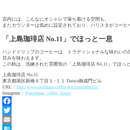
店内には、こんなにオシャレで落ち着ける空間も。
またカウンターは低めに設定されており、バリスタがコーヒ
「上島珈琲店 No.11」でほっと一息
ハンドドリップのコーヒーは、トラディショナルな味わいの
甘みを味わえます。
この秋は、洗練された雰囲気の「上島珈琲店 No.11」でほ
上島珈琲店 No.11
東京都港区新橋６丁目１−１１ Daiwa御成門ビル
URL：
http://www.ueshima-coffee-ten.jp/number11/
instagram：
@ueshima_coffee_house
Facebook
Twitter
Email