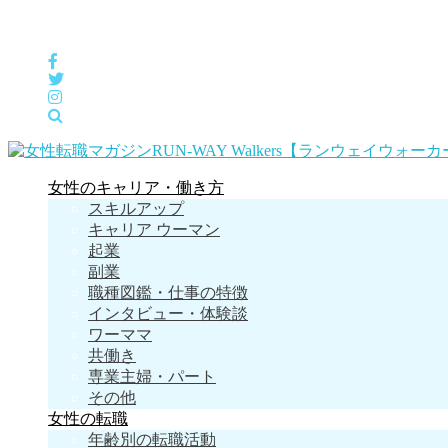
女性の「自分らしくHappyに働く」をサポートするメディア
女性のキャリア・働き方
スキルアップ
キャリア ウーマン
起業
副業
職種図鑑・仕事の特徴
インタビュー・体験談
ワーママ
共働き
専業主婦・パート
その他
女性の転職
年齢別の転職活動