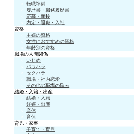
転職準備
履歴書・職務履歴書
応募・面接
内定・退職・入社
資格
主婦の資格
女性におすすめの資格
年齢別の資格
職場の人間関係
いじめ
パワハラ
セクハラ
職場・社内恋愛
その他の職場の悩み
結婚・入籍・出産
結婚・入籍
妊娠・出産
産休
育休
育児・家事
子育て・育児