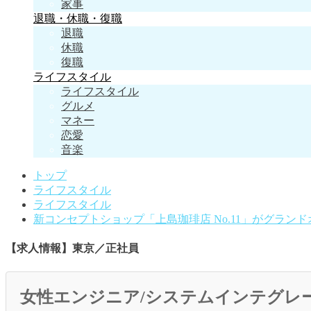
家事
退職・休職・復職
退職
休職
復職
ライフスタイル
ライフスタイル
グルメ
マネー
恋愛
音楽
トップ
ライフスタイル
ライフスタイル
新コンセプトショップ「上島珈琲店 No.11」がグラン
【求人情報】東京／正社員
女性エンジニア/システムインテグレ