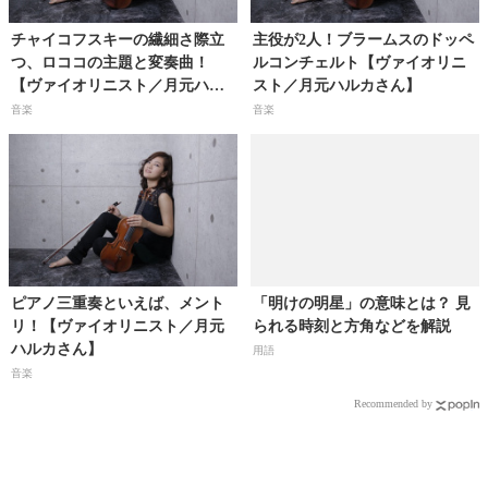
チャイコフスキーの繊細さ際立
主役が2人！ブラームスのドッペ
つ、ロココの主題と変奏曲！
ルコンチェルト【ヴァイオリニ
【ヴァイオリニスト／月元ハル
スト／月元ハルカさん】
カさん】
音楽
音楽
ピアノ三重奏といえば、メント
「明けの明星」の意味とは？ 見
リ！【ヴァイオリニスト／月元
られる時刻と方角などを解説
ハルカさん】
用語
音楽
Recommended by