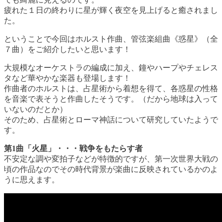
疲れた１日の終わりに星が輝く夜空を見上げると癒されまし
た。
ということで今回はホルスト作曲、管弦楽組曲《惑星》（全
７曲）をご紹介したいと思います！
大規模なオーケストラの編成に加え、鐘やハープやチェレス
タなど華やかな楽器も登場します！
作曲者のホルストは、占星術から着想を得て、各惑星の性格
を音楽で表そうと作曲したそうです。（だから地球は入って
いないのだとか）
そのため、占星術とローマ神話について研究していたようで
す。
第1曲「火星」・・・戦争をもたらす者
不安定な調や変拍子などが特徴的ですが、第一次世界大戦の
頃の作品なのでその時代背景が楽曲に反映されているかのよ
うに思えます。