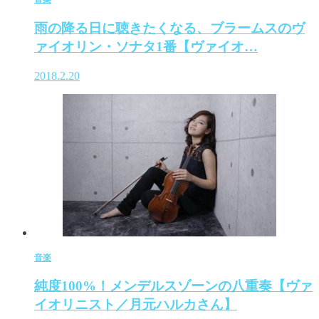
雨の降る日に聴きたくなる、ブラームスのヴ
ァイオリン・ソナタ1番【ヴァイオ…
2018.2.20
音楽
純度100%！メンデルスゾーンの八重奏【ヴァ
イオリニスト／月元ハルカさん】