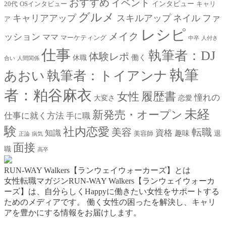
おすすめ
イベント
インタビュー
20代
OSインタビュー
キャリ
グルメ
キャリアアップ
スキルアップ
ネイル
ファ
ア
レシピ
メイク
ッション
ママ
マーケティング
中卒
人付き
仕事
執筆者：DJ
体験レポ
働く
休職
合い
人間関係
執筆
あおい
執筆者：トイアンナ
者：粕谷麻衣
女性
履歴書
憧れの
大変さ
恋愛
未経
新発売・オープン
仕事に就く方法
手に職
験
社内恋愛
美容
転職
資格
知識
趣味
退
美容師
正論
病気
面接
職
高卒
RUN-WAY Walkers【ランウェイウォーカーズ】とは
女性転職マガジンRUN-WAY Walkers【ランウェイウォーカ
ーズ】は、自分らしくHappyに働きたい女性をサポートする
ためのメディアです。
働く女性の困ったを解決し、キャリ
アを豊かにする情報をお届けします。
お問い合わせはこちらから