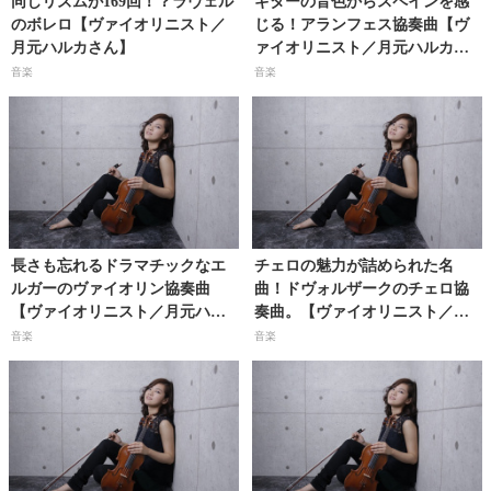
同じリズムが169回！？ラヴェル
ギターの音色からスペインを感
のボレロ【ヴァイオリニスト／
じる！アランフェス協奏曲【ヴ
月元ハルカさん】
ァイオリニスト／月元ハルカさ
ん】
音楽
音楽
長さも忘れるドラマチックなエ
チェロの魅力が詰められた名
ルガーのヴァイオリン協奏曲
曲！ドヴォルザークのチェロ協
【ヴァイオリニスト／月元ハル
奏曲。【ヴァイオリニスト／月
カさん】
元ハルカさん】
音楽
音楽