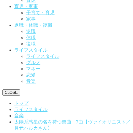
育休
育児・家事
子育て・育児
家事
退職・休職・復職
退職
休職
復職
ライフスタイル
ライフスタイル
グルメ
マネー
恋愛
音楽
CLOSE
トップ
ライフスタイル
音楽
太陽系惑星の名を持つ楽曲 7曲【ヴァイオリニスト／
月元ハルカさん】