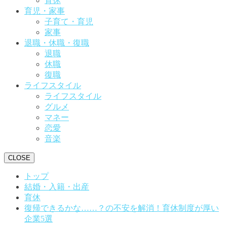
育休
育児・家事
子育て・育児
家事
退職・休職・復職
退職
休職
復職
ライフスタイル
ライフスタイル
グルメ
マネー
恋愛
音楽
CLOSE
トップ
結婚・入籍・出産
育休
復帰できるかな……？の不安を解消！育休制度が厚い
企業5選