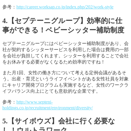
参考：
http://career.worksap.co.jp/index.php/202/work-style
4.【セプテーニグループ】効率的に仕
事ができる！ベビーシッター補助制度
セプテーニグループにはベビーシッター補助制度があり、会
社が契約するシッターサービスを利用した場合は費用の一部
を会社が負担してくれます。シッターを利用することで会社
をお休みする必要がなくなるため効率的ですね！
また月1回、女性の働き方について考える定例会議があるそ
う。出産・育児というライフイベントがある女性社員を対象
にキャリア開発プログラムも実施するなど、女性のワークラ
イフバランス向上にとても意欲的な企業です。
参考：
http://www.septeni-
holdings.co.jp/recruitment/environment/diversity/
5.【サイボウズ】会社に行く必要な
し！ウルトラワーク