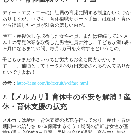
ディー・エヌ・エーには社員の育児に関する制度がいくつか
ありますが、中でも「育休復職サポート手当」は産休・育休
から復帰した社員が対象の嬉しい内容。
産前・産後休暇を取得した女性社員、または連続して2ヶ月
以上の育児休業を取得した男性社員に対し、子どもが満1歳6
ヶ月になるまでの間、毎月2万円を支給するというもの。
子どもがまだ小さいうちは労力もお金も両方かかりま
す……。補助としてトータル36万円支給されるなんてありが
たいですよね！
参考：
http://dena.com/jp/recruit/welfare.html
2.【メルカリ】育休中の不安を解消！産
休・育休支援の拡充
メルカリは産休・育休支援の拡充を行っており、産休・育休
期間中の給与を100％保障するそう！期間の詳細は女性が産
前10週＋産後約6ヶ月間、男性が産後8週間。育休中は無給、