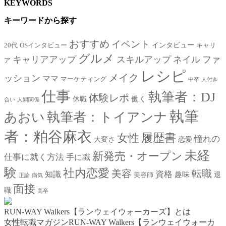
KEYWORDS
キーワードから探す
おすすめ
イベント
インタビュー
20代
OSインタビュー
キャリ
グルメ
キャリアアップ
スキルアップ
ネイル
ファ
ア
レシピ
メイク
ッション
ママ
マーケティング
中卒
人付き
仕事
執筆者：DJ
体験レポ
働く
休職
合い
人間関係
執筆
あおい
執筆者：トイアンナ
者：粕谷麻衣
女性
履歴書
憧れの
大変さ
恋愛
未経
新発売・オープン
仕事に就く方法
手に職
験
社内恋愛
美容
転職
資格
知識
趣味
退
美容師
正論
病気
面接
職
高卒
RUN-WAY Walkers【ランウェイウォーカーズ】とは
女性転職マガジンRUN-WAY Walkers【ランウェイウォーカ