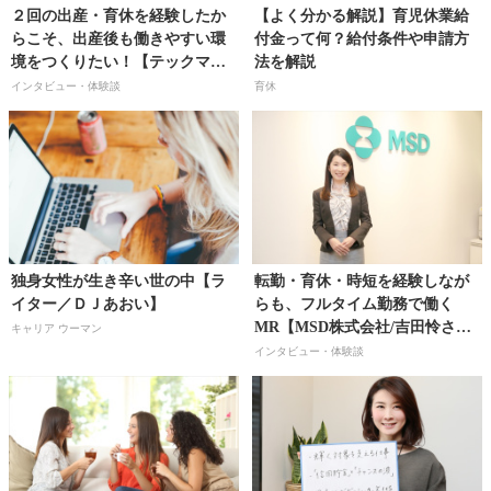
２回の出産・育休を経験したか
【よく分かる解説】育児休業給
らこそ、出産後も働きやすい環
付金って何？給付条件や申請方
境をつくりたい！【テックマー
法を解説
クジャパン／小林亜弓さん】
インタビュー・体験談
育休
独身女性が生き辛い世の中【ラ
転勤・育休・時短を経験しなが
イター／ＤＪあおい】
らも、フルタイム勤務で働く
MR【MSD株式会社/吉田怜さ
キャリア ウーマン
ん】
インタビュー・体験談