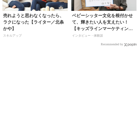
売れようと思わなくなったら、
ベビーシッター文化を根付かせ
ラクになった【ライター／北条
て、輝きたい人を支えたい！
かや】
【キッズラインマーケティング
マネージャー／藤井聖子さん】
スキルアップ
インタビュー・体験談
Recommended by