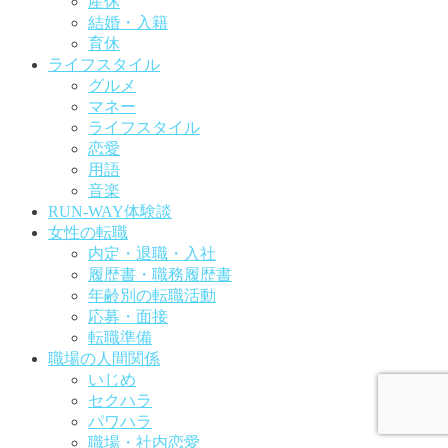
産休
結婚・入籍
育休
ライフスタイル
グルメ
マネー
ライフスタイル
恋愛
用語
音楽
RUN-WAY体験談
女性の転職
内定・退職・入社
履歴書・職務履歴書
年齢別の転職活動
応募・面接
転職準備
職場の人間関係
いじめ
セクハラ
パワハラ
職場・社内恋愛