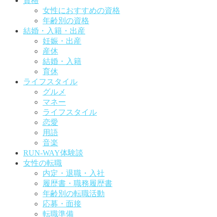
資格
女性におすすめの資格
年齢別の資格
結婚・入籍・出産
妊娠・出産
産休
結婚・入籍
育休
ライフスタイル
グルメ
マネー
ライフスタイル
恋愛
用語
音楽
RUN-WAY体験談
女性の転職
内定・退職・入社
履歴書・職務履歴書
年齢別の転職活動
応募・面接
転職準備