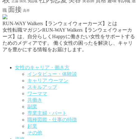
美容
転職
資格
知識
趣味
退
美容師
正論
病気
面接
職
高卒
RUN-WAY Walkers【ランウェイウォーカーズ】とは
女性転職マガジンRUN-WAY Walkers【ランウェイウォーカ
ーズ】は、自分らしくHappyに働きたい女性をサポートする
ためのメディアです。
働く女性の困ったを解決し、キャリ
アを豊かにする情報をお届けします。
お問い合わせはこちらから
女性のキャリア・働き方
インタビュー・体験談
キャリア ウーマン
スキルアップ
ワーママ
共働き
副業
専業主婦・パート
職種図鑑・仕事の特徴
起業
その他