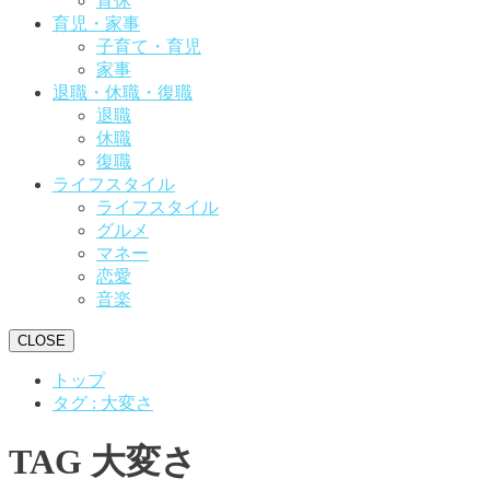
育休
育児・家事
子育て・育児
家事
退職・休職・復職
退職
休職
復職
ライフスタイル
ライフスタイル
グルメ
マネー
恋愛
音楽
CLOSE
トップ
タグ : 大変さ
TAG
大変さ