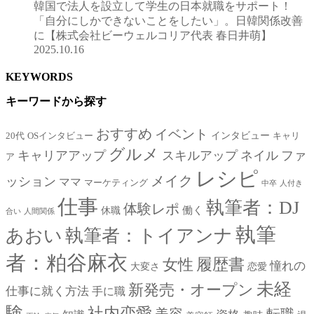
韓国で法人を設立して学生の日本就職をサポート！
「自分にしかできないことをしたい」。日韓関係改善
に【株式会社ビーウェルコリア代表 春日井萌】
2025.10.16
KEYWORDS
キーワードから探す
おすすめ
イベント
インタビュー
20代
OSインタビュー
キャリ
グルメ
キャリアアップ
スキルアップ
ネイル
ファ
ア
レシピ
メイク
ッション
ママ
マーケティング
中卒
人付き
仕事
執筆者：DJ
体験レポ
働く
休職
合い
人間関係
執筆
あおい
執筆者：トイアンナ
者：粕谷麻衣
女性
履歴書
憧れの
大変さ
恋愛
未経
新発売・オープン
仕事に就く方法
手に職
験
社内恋愛