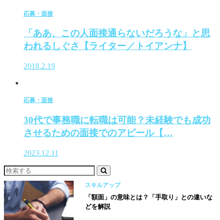
応募・面接
「ああ、この人面接通らないだろうな」と思
われるしぐさ【ライター／トイアンナ】
2018.2.19
応募・面接
30代で事務職に転職は可能？未経験でも成功
させるための面接でのアピール【…
2023.12.11
スキルアップ
「額面」の意味とは？「手取り」との違いな
どを解説