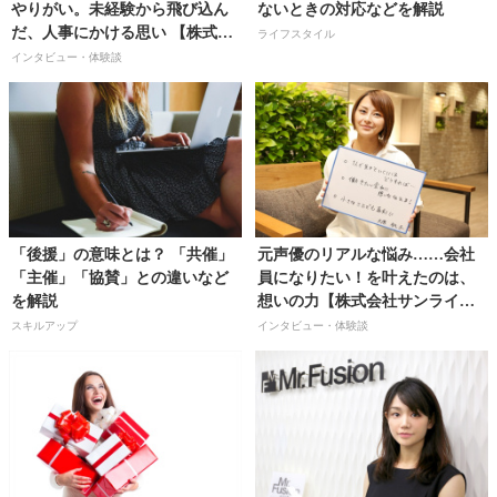
やりがい。未経験から飛び込ん
ないときの対応などを解説
だ、人事にかける思い 【株式会
ライフスタイル
社ノースサンド人事/大塚葵さ
インタビュー・体験談
ん】
「後援」の意味とは？ 「共催」
元声優のリアルな悩み……会社
「主催」「協賛」との違いなど
員になりたい！を叶えたのは、
を解説
想いの力【株式会社サンライズ
／大原桃子さん】
スキルアップ
インタビュー・体験談