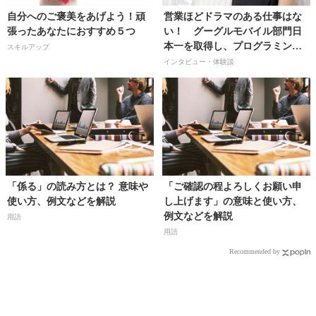
自分へのご褒美をあげよう！頑
営業ほどドラマのある仕事はな
張ったあなたにおすすめ５つ
い！ グーグルモバイル部門日
本一を取得し、プログラミング
スキルアップ
業界で１位のシェアを目指し、
インタビュー・体験談
上場を果たすことが目標です
【株式会社ミスターフュージョ
ン取締役／山田菜々子さん】
「係る」の読み方とは？ 意味や
「ご確認の程よろしくお願い申
使い方、例文などを解説
し上げます」の意味と使い方、
例文などを解説
用語
用語
Recommended by