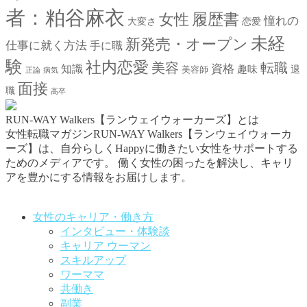
者：粕谷麻衣
女性
履歴書
憧れの
大変さ
恋愛
未経
新発売・オープン
仕事に就く方法
手に職
験
社内恋愛
美容
転職
資格
知識
趣味
退
美容師
正論
病気
面接
職
高卒
RUN-WAY Walkers【ランウェイウォーカーズ】とは
女性転職マガジンRUN-WAY Walkers【ランウェイウォーカ
ーズ】は、自分らしくHappyに働きたい女性をサポートする
ためのメディアです。
働く女性の困ったを解決し、キャリ
アを豊かにする情報をお届けします。
お問い合わせはこちらから
女性のキャリア・働き方
インタビュー・体験談
キャリア ウーマン
スキルアップ
ワーママ
共働き
副業