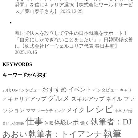
瞬間」を信じキャリア選択【株式会社ワールドサービ
ス／葉山泰子さん】
2025.12.25
韓国で法人を設立して学生の日本就職をサポート！
「自分にしかできないことをしたい」。日韓関係改善
に【株式会社ビーウェルコリア代表 春日井萌】
2025.10.16
KEYWORDS
キーワードから探す
おすすめ
イベント
インタビュー
20代
OSインタビュー
キャリ
グルメ
キャリアアップ
スキルアップ
ネイル
ファ
ア
レシピ
メイク
ッション
ママ
マーケティング
中卒
人付き
仕事
執筆者：DJ
体験レポ
働く
休職
合い
人間関係
執筆
あおい
執筆者：トイアンナ