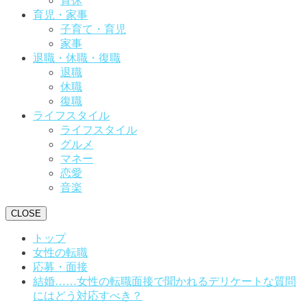
育休
育児・家事
子育て・育児
家事
退職・休職・復職
退職
休職
復職
ライフスタイル
ライフスタイル
グルメ
マネー
恋愛
音楽
CLOSE
トップ
女性の転職
応募・面接
結婚……女性の転職面接で聞かれるデリケートな質問
にはどう対応すべき？