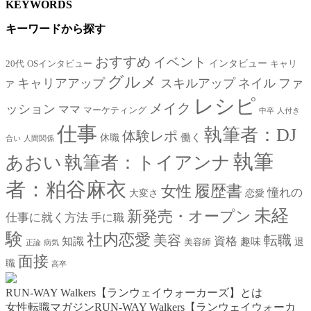
KEYWORDS
キーワードから探す
おすすめ
イベント
インタビュー
20代
OSインタビュー
キャリ
グルメ
キャリアアップ
スキルアップ
ネイル
ファ
ア
レシピ
メイク
ッション
ママ
マーケティング
中卒
人付き
仕事
執筆者：DJ
体験レポ
働く
休職
合い
人間関係
執筆
あおい
執筆者：トイアンナ
者：粕谷麻衣
女性
履歴書
憧れの
大変さ
恋愛
未経
新発売・オープン
仕事に就く方法
手に職
験
社内恋愛
美容
転職
資格
知識
趣味
退
美容師
正論
病気
面接
職
高卒
RUN-WAY Walkers【ランウェイウォーカーズ】とは
女性転職マガジンRUN-WAY Walkers【ランウェイウォーカ