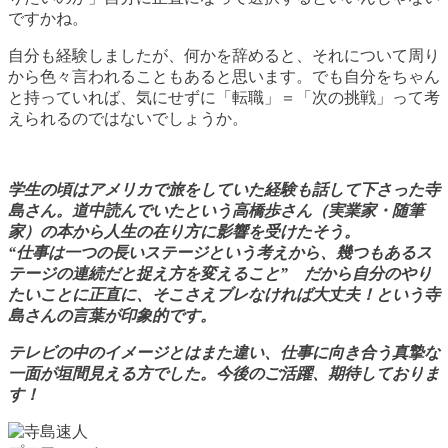
ですかね。
自分も経験しましたが、何かを辞めると、それについて周り
から色々言われることもあると思います。でも自分をちゃん
と持っていれば、気にせずに「転職」＝「次の挑戦」って考
えられるのではないでしょうか。
学生の頃はアメリカで旅をしていた経験も話して下さった寺
島さん。道中読んでいたという高橋歩さん（実業家・随筆
家）の本から人生の在り方に影響を受けたそう。
“仕事は一つの長いステージという考えから、幾つもあるス
テージの連続だと捉え方を変えること” だから自分のやり
たいことに正直に、そこさえブレなければ大丈夫！という寺
島さんの言葉が印象的です。
テレビの中のイメージとはまた違い、仕事に向き合う真摯な
一面が垣間見える方でした。今後のご活躍、期待しておりま
す！