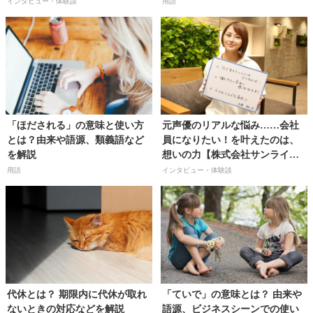
理薬剤師・人事・教育の多職種
インタビュー・体験談
用語
兼任へ【株式会社プラザ薬局／
藤井優佳さん】
「ほだされる」の意味と使い方
元声優のリアルな悩み……会社
とは？由来や語源、類義語など
員になりたい！を叶えたのは、
を解説
想いの力【株式会社サンライズ
／大原桃子さん】
用語
インタビュー・体験談
代休とは？ 期限内に代休が取れ
「ていで」の意味とは？ 由来や
ないときの対応などを解説
語源、ビジネスシーンでの使い