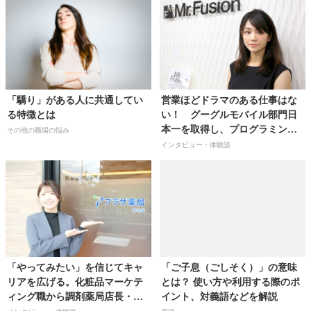
「驕り」がある人に共通してい
営業ほどドラマのある仕事はな
る特徴とは
い！ グーグルモバイル部門日
本一を取得し、プログラミング
その他の職場の悩み
業界で１位のシェアを目指し、
インタビュー・体験談
上場を果たすことが目標です
【株式会社ミスターフュージョ
ン取締役／山田菜々子さん】
「やってみたい」を信じてキャ
「ご子息（ごしそく）」の意味
リアを広げる。化粧品マーケテ
とは？ 使い方や利用する際のポ
ィング職から調剤薬局店長・管
イント、対義語などを解説