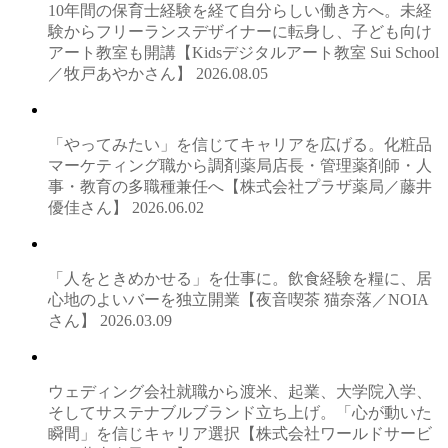
10年間の保育士経験を経て自分らしい働き方へ。未経
験からフリーランスデザイナーに転身し、子ども向け
アート教室も開講【Kidsデジタルアート教室 Sui School
／牧戸あやかさん】
2026.08.05
「やってみたい」を信じてキャリアを広げる。化粧品
マーケティング職から調剤薬局店長・管理薬剤師・人
事・教育の多職種兼任へ【株式会社プラザ薬局／藤井
優佳さん】
2026.06.02
「人をときめかせる」を仕事に。飲食経験を糧に、居
心地のよいバーを独立開業【夜音喫茶 猫奈落／NOIA
さん】
2026.03.09
ウェディング会社就職から渡米、起業、大学院入学、
そしてサステナブルブランド立ち上げ。「心が動いた
瞬間」を信じキャリア選択【株式会社ワールドサービ