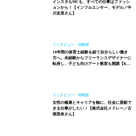
インスタもMCも、すべての仕事はファッシ
ョンから！【インフルエンサー、モデル／中
川友里さん】
インタビュー・体験談
10年間の保育士経験を経て自分らしい働き
方へ。未経験からフリーランスデザイナーに
転身し、子ども向けアート教室も開講【Kids
デジタルアート教室 Sui School／牧戸あやか
さん】
インタビュー・体験談
女性の健康とキャリアを軸に、社会に貢献で
きる仕事がしたい！【株式会社メドレー／古
畑里奈さん】