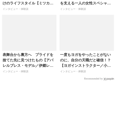
けのライフスタイル【ミツカル
を支える一人の女性スペシャリ
ストア／宮丸美紀さん】
スト【マガシーク株式会社/マガ
インタビュー・体験談
インタビュー・体験談
シーク事業本部/マーケティング
部 部長/宮川 貴恵】
表舞台から裏方へ プライドを
一度もヨガをやったことがない
捨てた先に見つけたもの【アパ
のに、自分の天職だと確信！？
レルプレス・モデル／伊郷レナ
【ヨガインストラクター／小野
さん】
茉里奈さん】
インタビュー・体験談
インタビュー・体験談
Recommended by