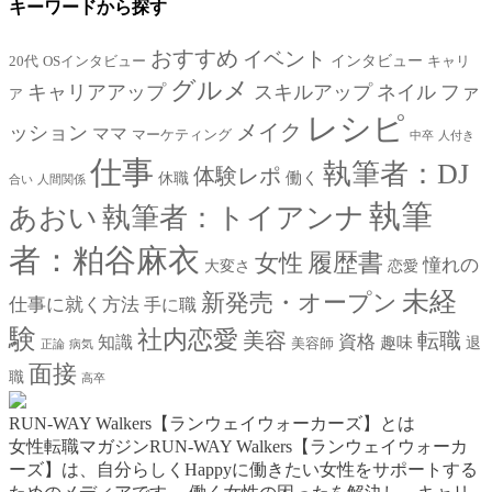
キーワードから探す
おすすめ
イベント
インタビュー
20代
OSインタビュー
キャリ
グルメ
キャリアアップ
スキルアップ
ネイル
ファ
ア
レシピ
メイク
ッション
ママ
マーケティング
中卒
人付き
仕事
執筆者：DJ
体験レポ
働く
休職
合い
人間関係
執筆
あおい
執筆者：トイアンナ
者：粕谷麻衣
女性
履歴書
憧れの
大変さ
恋愛
未経
新発売・オープン
仕事に就く方法
手に職
験
社内恋愛
美容
転職
資格
知識
趣味
退
美容師
正論
病気
面接
職
高卒
RUN-WAY Walkers【ランウェイウォーカーズ】とは
女性転職マガジンRUN-WAY Walkers【ランウェイウォーカ
ーズ】は、自分らしくHappyに働きたい女性をサポートする