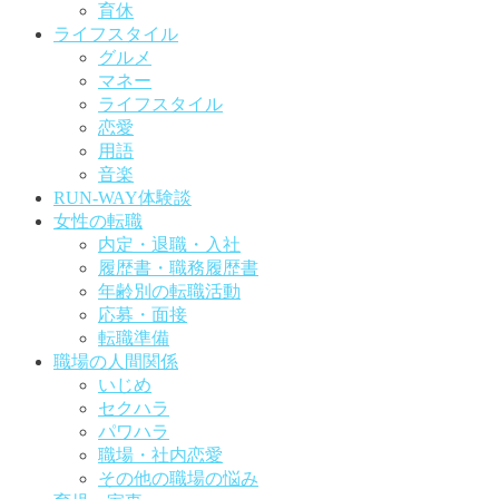
育休
ライフスタイル
グルメ
マネー
ライフスタイル
恋愛
用語
音楽
RUN-WAY体験談
女性の転職
内定・退職・入社
履歴書・職務履歴書
年齢別の転職活動
応募・面接
転職準備
職場の人間関係
いじめ
セクハラ
パワハラ
職場・社内恋愛
その他の職場の悩み