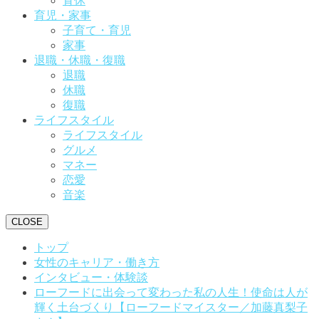
育休
育児・家事
子育て・育児
家事
退職・休職・復職
退職
休職
復職
ライフスタイル
ライフスタイル
グルメ
マネー
恋愛
音楽
CLOSE
トップ
女性のキャリア・働き方
インタビュー・体験談
ローフードに出会って変わった私の人生！使命は人が
輝く土台づくり【ローフードマイスター／加藤真梨子