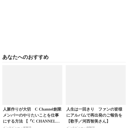
あなたへのおすすめ
人脈作りが大切 C Channel創業
人生は一回きり ファンの皆様
メンバーのやりたいことを仕事
にアルバムで再出発のご報告を
にする方法 【『C CHANNEL』
【歌手／河西智美さん】
公式クリッパー／清水愛美さ
インタビュー・体験談
インタビュー・体験談