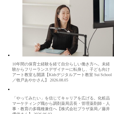
10年間の保育士経験を経て自分らしい働き方へ。未経
験からフリーランスデザイナーに転身し、子ども向け
アート教室も開講【Kidsデジタルアート教室 Sui School
／牧戸あやかさん】
2026.08.05
「やってみたい」を信じてキャリアを広げる。化粧品
マーケティング職から調剤薬局店長・管理薬剤師・人
事・教育の多職種兼任へ【株式会社プラザ薬局／藤井