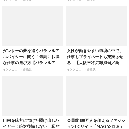
ん】
ダンサーの夢を追うパラレルア
女性が働きやすい環境の中で、
ルバイターに聞く！最高にお得
仕事もプライベートも充実させ
な仕事の選び方【パラレルアル
る！【大阪王将広報担当／鳥羽
バイター／坂田夏巳さん】
由利子さん】
インタビュー・体験談
インタビュー・体験談
自由を味方につけた駆け出しバ
会員数300万人を超えるファッシ
イヤー！絶対後悔しない、私だ
ョンECサイト「MAGASEEK」