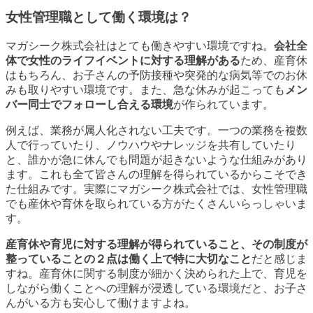
女性管理職として働く環境は？
マガシーク株式会社はとても働きやすい環境ですね。
会社全
体で女性のライフイベントに対する理解がある
ため、産育休
はもちろん、お子さんの予防接種や突発的な病気等でのお休
みも取りやすい環境です。また、急な休みが起こっても
メン
バー同士でフォローし合える環境
が作られています。
例えば、業務が属人化されない工夫です。一つの業務を複数
人で行っていたり、ノウハウやナレッジを共有していたり
と、誰かが急に休んでも問題が起きないような仕組みがあり
ます。これも全て皆さんの理解を得られているからこそでき
た仕組みです。実際にマガシーク株式会社では、女性管理職
でも産休や育休を取られている方がたくさんいらっしゃいま
す。
産育休や育児に対する理解が得られていること、その制度が
整っていることの２点は働く上で特に大切なこと
だと感じま
すね。産育休に関する制度が細かく決められた上で、育児を
しながら働くことへの理解が浸透している環境だと、お子さ
んがいる方も安心して働けますよね。