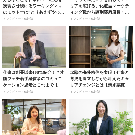
実現させ続けるワーキングママ
リアを広げる。化粧品マーケテ
のモットーは“とりあえずやって
ィング職から調剤薬局店長・管
みる”【料理家・ライフスタイル
理薬剤師・人事・教育の多職種
インタビュー・体験談
インタビュー・体験談
デザイナー／太田みおさん】
兼任へ【株式会社プラザ薬局／
藤井優佳さん】
仕事は創業以来100%紹介！？才
念願の海外移住を実現！仕事と
能フェチ若手経営者のコミュニ
育児を両立しながら叶えたキャ
ケーション思考とこれまで【株
リアチェンジとは【清水菜穂子
式会社For you代表取締役／野田
さん】
インタビュー・体験談
インタビュー・体験談
爽介さん】