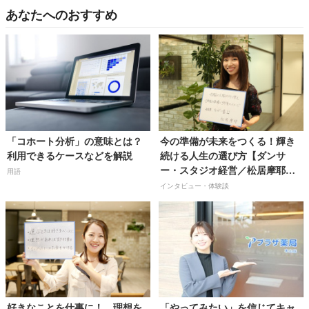
あなたへのおすすめ
「コホート分析」の意味とは？
今の準備が未来をつくる！輝き
利用できるケースなどを解説
続ける人生の選び方【ダンサ
ー・スタジオ経営／松居摩耶さ
用語
ん】
インタビュー・体験談
好きなことを仕事に！ 理想を
「やってみたい」を信じてキャ