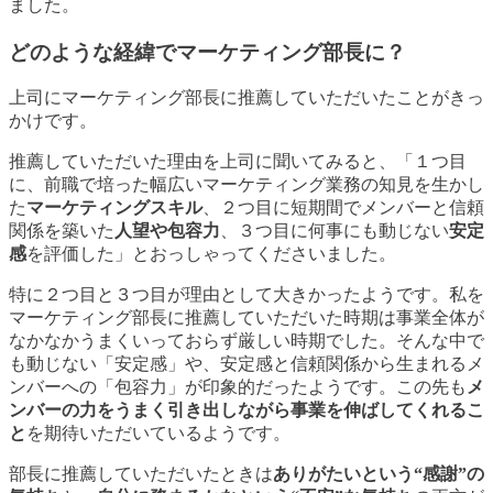
ました。
どのような経緯でマーケティング部長に？
上司にマーケティング部長に推薦していただいたことがきっ
かけです。
推薦していただいた理由を上司に聞いてみると、「１つ目
に、前職で培った幅広いマーケティング業務の知見を生かし
た
マーケティングスキル
、２つ目に短期間でメンバーと信頼
関係を築いた
人望や包容力
、３つ目に何事にも動じない
安定
感
を評価した」とおっしゃってくださいました。
特に２つ目と３つ目が理由として大きかったようです。私を
マーケティング部長に推薦していただいた時期は事業全体が
なかなかうまくいっておらず厳しい時期でした。そんな中で
も動じない「安定感」や、安定感と信頼関係から生まれるメ
ンバーへの「包容力」が印象的だったようです。この先も
メ
ンバーの力をうまく引き出しながら事業を伸ばしてくれるこ
と
を期待いただいているようです。
部長に推薦していただいたときは
ありがたいという“感謝”の