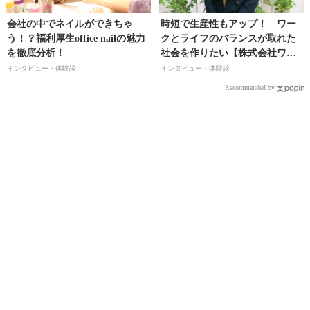
会社の中でネイルができちゃ
時短で生産性もアップ！ ワー
う！？福利厚生office nailの魅力
クとライフのバランスが取れた
を徹底分析！
社会を作りたい【株式会社ワー
ク・ライフバランス ワーク・
インタビュー・体験談
インタビュー・体験談
ライフバランスコンサルタント
Recommended by
／工藤真由美さん】