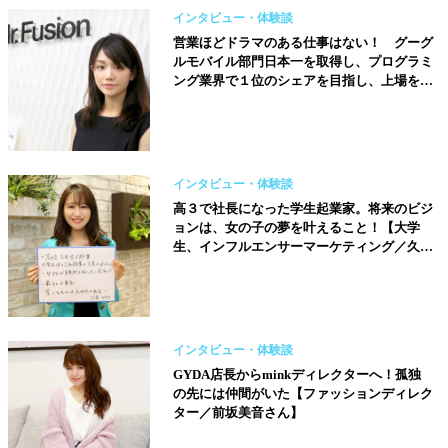
インタビュー・体験談
営業ほどドラマのある仕事はない！ グーグ
ルモバイル部門日本一を取得し、プログラミ
ング業界で１位のシェアを目指し、上場を果
たすことが目標です【株式会社ミスターフュ
ージョン取締役／山田菜々子さん】
インタビュー・体験談
高３で社長になった学生起業家。将来のビジ
ョンは、女の子の夢を叶えること！【大学
生、インフルエンサーマーケティング／久保
ひかりさん】
インタビュー・体験談
GYDA店長からminkディレクターへ！孤独
の先には仲間がいた【ファッションディレク
ター／前坂美音さん】