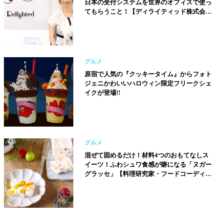
日本の受付システムを世界のオフィスで使っ
てもらうこと！【ディライティッド株式会社
代表／橋本真里子さん】
グルメ
原宿で人気の『クッキータイム』からフォト
ジェニかわいいハロウィン限定フリークシェ
イクが登場!!
グルメ
混ぜて固めるだけ！材料4つのおもてなしス
イーツ！ふわシュワ食感が癖になる「ヌガー
グラッセ」【料理研究家・フードコーディネ
ーター／河瀬璃菜（りな助）さん】