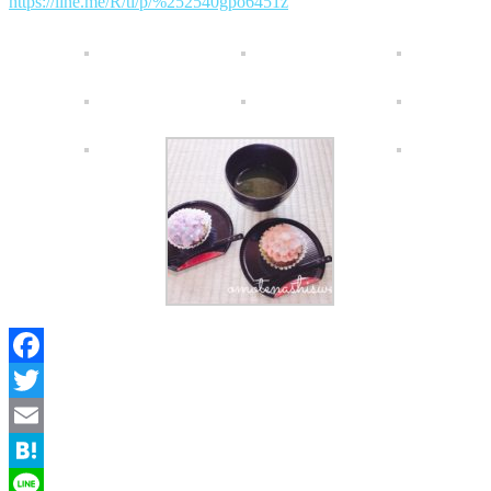
https://line.me/R/ti/p/%252540gpo6451z
Facebook
Twitter
Email
Hatena