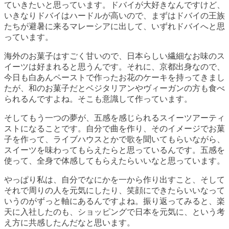
ていきたいと思っています。ドバイが大好きなんですけど、
いきなりドバイはハードルが高いので、まずはドバイの王族
たちが避暑に来るマレーシアに出して、いずれドバイへと思
っています。
海外のお菓子はすごく甘いので、日本らしい繊細なお味のス
イーツは好まれると思うんです。それに、京都出身なので、
今日も白あんペーストで作ったお花のケーキを持ってきまし
たが、和のお菓子だとベジタリアンやヴィーガンの方も食べ
られるんですよね。そこも意識して作っています。
そしてもう一つの夢が、五感を感じられるスイーツアーティ
ストになることです。自分で曲を作り、そのイメージでお菓
子を作って、ライブハウスとかで歌を聞いてもらいながら、
スイーツを味わってもらえたらと思っているんです。五感を
使って、全身で体感してもらえたらいいなと思っています。
やっぱり私は、自分でなにかを一から作り出すこと、そして
それで周りの人を元気にしたり、笑顔にできたらいいなって
いうのがずっと軸にあるんですよね。振り返ってみると、楽
天に入社したのも、ショッピングで日本を元気に、という考
え方に共感したんだなと思います。