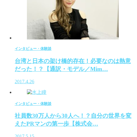
インタビュー・体験談
台湾と日本の架け橋的存在！必要なのは熱意
だった！？【通訳・モデル／Mim…
2017.4.26
インタビュー・体験談
社員数30万人から30人へ！？自分の世界を変
えたPRマンの第一歩【株式会…
2017.5.15