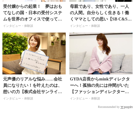
受付嬢からの起業！ 夢はおも
母親であり、女性であり、一人
てなしの国・日本の受付システ
の人間。自分らしく生きる！働
ムを世界のオフィスで使っても
くママとしての思い【SB C&S株
らうこと！【ディライティッド
式会社 広報/福島里奈さん】
インタビュー・体験談
インタビュー・体験談
株式会社代表／橋本真里子さ
ん】
元声優のリアルな悩み……会社
GYDA店長からminkディレクタ
員になりたい！を叶えたのは、
ーへ！孤独の先には仲間がいた
想いの力【株式会社サンライズ
【ファッションディレクター／
／大原桃子さん】
前坂美音さん】
インタビュー・体験談
インタビュー・体験談
Recommended by