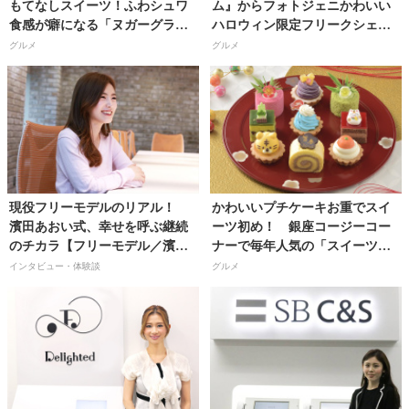
もてなしスイーツ！ふわシュワ
ム』からフォトジェニかわいい
食感が癖になる「ヌガーグラッ
ハロウィン限定フリークシェイ
セ」【料理研究家・フードコー
クが登場!!
グルメ
グルメ
ディネーター／河瀬璃菜（りな
助）さん】
現役フリーモデルのリアル！
かわいいプチケーキお重でスイ
濱田あおい式、幸せを呼ぶ継続
ーツ初め！ 銀座コージーコー
のチカラ【フリーモデル／濱田
ナーで毎年人気の「スイーツお
あおいさん】
せち」予約開始!!
インタビュー・体験談
グルメ