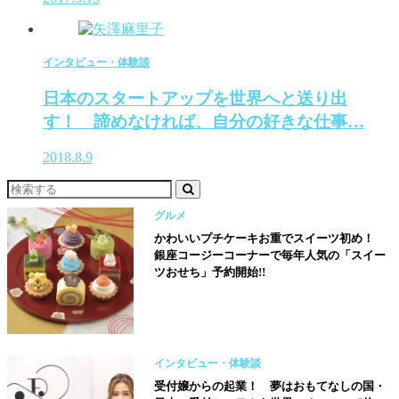
インタビュー・体験談
日本のスタートアップを世界へと送り出
す！ 諦めなければ、自分の好きな仕事…
2018.8.9
グルメ
かわいいプチケーキお重でスイーツ初め！
銀座コージーコーナーで毎年人気の「スイー
ツおせち」予約開始!!
インタビュー・体験談
受付嬢からの起業！ 夢はおもてなしの国・