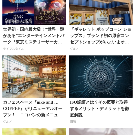
世界初・国内最大級！“世界一謎
『ギャレット ポップコーン ショ
がある”エンターテインメントパ
ップス』ブランド初の原宿コン
ーク『東京ミステリーサーカ
セプトショップがいよいよオー
ス』新宿歌舞伎町に今年12月オ
プン！ 原宿店限定ミックスも
ライフスタイル
グルメ
ープン！
登場!!
カフェスペース『niko and …
ISO認証とは？その概要と取得
COFFEE』がリニューアルオー
するメリット・デメリットを徹
プン！ ニコパンの新メニュー
底解説
や季節限定のドリンクも登場！
グルメ
用語