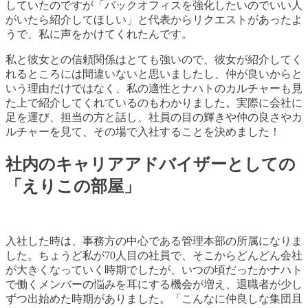
していた
のですが「バックオフィスを強化したいのでいい人
がいたら紹介してほしい」と代表からリクエストがあったよ
うで、私に声をかけてくれたんです。
私と彼女との信頼関係はとても強いので、彼女が紹介してく
れるところには間違いないと思いましたし、仲が良いからと
いう理由だけではなく、私の適性とナハトのカルチャーも見
た上で紹介してくれているのもわかりました。
実際に会社に
足を運び、担当の方と
話し、社員の目の輝きや仲の良さやカ
ルチャーを見て、その場で入社することを決めました！
社内のキャリアアドバイザーとしての
「えりこの部屋」
入社した時は、事務方の中心である管理本部の所属になりま
した。ちょうど私が70人目の社員で、そこからどんどん会社
が大きくなっていく時期でしたが、いつの頃だったかナハト
で働くメンバーの悩みを耳にする機会が増え、退職者が少し
ずつ出始めた時期がありました。「こんなに仲良しな集団且