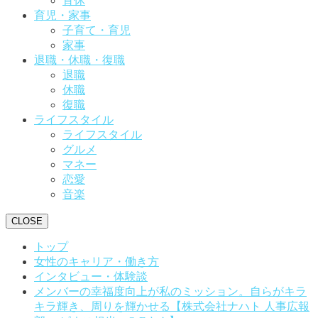
育休
育児・家事
子育て・育児
家事
退職・休職・復職
退職
休職
復職
ライフスタイル
ライフスタイル
グルメ
マネー
恋愛
音楽
CLOSE
トップ
女性のキャリア・働き方
インタビュー・体験談
メンバーの幸福度向上が私のミッション。自らがキラ
キラ輝き、周りを輝かせる【株式会社ナハト 人事広報