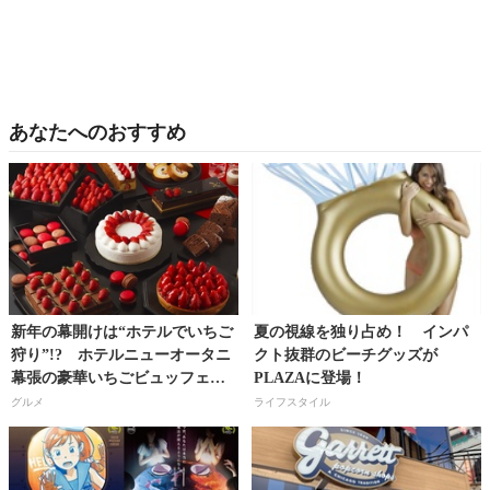
あなたへのおすすめ
新年の幕開けは“ホテルでいちご
夏の視線を独り占め！ インパ
狩り”!? ホテルニューオータニ
クト抜群のビーチグッズが
幕張の豪華いちごビュッフェが
PLAZAに登場！
12月1日より予約受付開始!!
グルメ
ライフスタイル