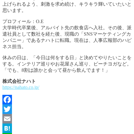
上げられるよう、刺激を求め続け、キラキラ輝いていたいと
思います。
プロフィール：O.E
大学時代卒業後、アルバイト先の飲食店
へ入社。その後、
派
遣社員として数社を経た後
、現職の
「SNSマーケティングカ
ンパニー」である
ナハト
に転職。現在は、
人事広報部のハピ
ネス担当
。
休みの日は、「今日は何をする日」と決めてやりたいことを
する。インテリア巡りやお花屋さん巡り、ビーチヨガなど。
「でも、8割は誰かと会って昼から飲んでます！」
株式会社ナハト
https://nahato.co.jp/
Facebook
Twitter
Email