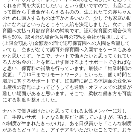
くれる仲間を大切にしたい
」という想いですので、出産によ
って国から手当金がもらえるものの、生まれたての赤ちゃん
のために購入するものは何かと多いので、少しでも家庭の助
けになればといったところで支給を決定しました。次に、保
育園へ支払う月額保育料の補助です。認可保育園の場合保育
料を50%、認可外の場合保育料の75%を会社が負担します。
(上限金額あり)金額差の面で認可保育園への入園を希望して
いても、空きがなくて認可外保育園へ入園するケースもある
かと思います。そこで、
ナハトで働きたいと思ってくれてい
る人がお金のことを気にせず働けるようサポートできればな
と思い、保育料の補助を行っています。最後に
「始業時間の
変更」「月10日までリモートワーク」といった、
働く時間と
場所に関するサポートです。妊娠時に起こる体調面の変化や
出産後の育児によってどうしても通勤・オフィスでの就業が
難しい場面があると思います。そこで
、柔軟な働き方を可能
にする制度を整えました。
ナハトで働き続けたいと思ってくれる女性メンバーに対し
て、手厚いサポートとなる制度だと感じていますが、実はこ
の制度が生まれたきっかけは、ある日役員から「こんな制度
があるとどう？」と、アイデアをいただいたことです。おそ