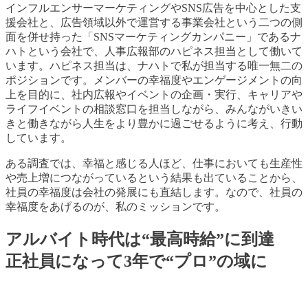
インフルエンサーマーケティングやSNS広告を中心とした支
援会社と、広告領域以外で運営する事業会社という二つの側
面を併せ持った「SNSマーケティングカンパニー」である
ナ
ハトという会社で、人事広報部のハピネス担当として働いて
います。ハピネス担当は、ナハトで私が担当する唯一無二の
ポジションです。メンバー
の幸福度やエンゲージメントの向
上を目的に、社内広報やイベントの企画・実行、
キャリアや
ライフイベントの相談窓口を担当しながら、
みんな
がいきい
きと働きながら人生をより豊かに過ごせるように考え、行動
しています。
ある調査では、幸福と感じる
人ほど、仕事においても生産性
や売上増につながっているという結果も出ていることから
、
社員の幸福度は
会社の発展にも直結します。なので、
社員の
幸福度をあげるのが、私のミッションです。
アルバイト時代は“最高時給”に到達
正社員になって3年で“プロ”の域に