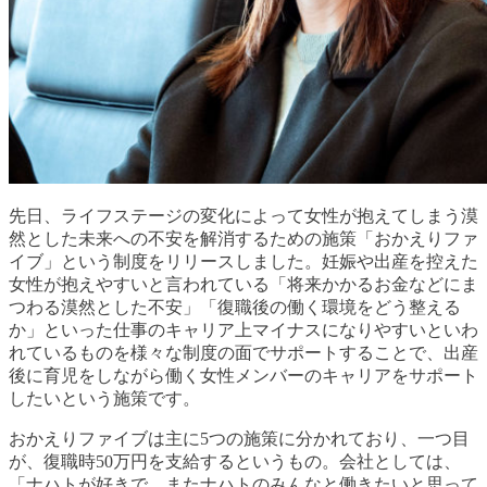
先日、ライフステージの変化によって女性が
抱えてしまう漠
然とした未来への不安を解消す
るための施策「おかえりファ
イブ」という制度をリリースしました。妊娠や出産を控えた
女性が抱えやすいと言われている「将来かかるお金などにま
つわる漠然とした不安」「復職後の働く環境をどう整える
か」といった仕事のキャリア上マイナスになりやすいといわ
れているものを様々な制度の面でサポートすることで、出産
後に育児をしながら働く女性メンバーのキャリア
をサポート
したいという施策です。
おかえりファイブは主に5
つの施策に分かれており、一つ目
が、復職時50万円を支給するというもの。会社としては、
「ナハトが好きで、またナハトのみんなと働きたいと思って