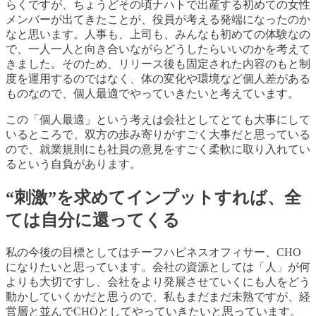
らくですが、ちょうどその頃ナハトで出産する初めての女性
メンバーが出てきたことが、役員が考える発端になったのか
なと思います。人事も、上司も、みんなも初めての体験なの
で、一人一人と向き合いながらどうしたらいいのかを考えて
きました。そのため、リリース後も固定された内容のもと制
度を運用するのではなく、体の変化や環境など個人差がある
ものなので
、個人最適でやっていきたいと考えています。
この「個人最適」という考え
は会社としてとても大事にして
いるところで、双方の歩み寄りがすごく大事だと思っている
ので、就業規則にも社員の意見をすごく柔軟に取り入れてい
るという自負があります。
“刺激”を求めてインプットすれば、全
ては自分に還ってくる
私の今後の目標としてはチー
フハピネスオフィサー、CHO
になりたいと思っています。会社の資源としては「人」が何
よりも大切ですし、会社をより発展させていくにも人をどう
動かしていくかだと思うので、私もまだまだ未熟ですが、経
営層と並んでCHOとしてやっていきたいと思っています。