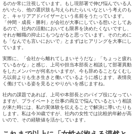
るのか常に注視しています。もし現部署で伸び悩んでいる人
がいたら、他の選択肢も
与えられたらいいなという考え
のも
と、キャリアアドバイザーという名前をうたっています。
「仲間・成長・勝利
」が会社が大事にしている想いとしてあ
る
ので、社内
の活動においても限界を決めたくないですし、
それが離職の抑止にもつながると思っています。そのために
も「なんでも言いにおいで」とまずはヒアリングを大事にし
ています。
実際に、「会社から離れてしまいそうだな」「ちょっと疲れ
ているかな」と感じ、上司や担当本部長と相談して部署異動
をしたメンバー
が何
名かいますが、今も辞めることなくむし
ろ以前よりも生き生きと働いているように感じます
。表情良
く働けている姿を見るとやりがいを感じますね。
社内の課題であれば、上司や本部長とのパイプ役になってい
ますが、プライベートと仕事の両立で悩んでいるという相談
が来た時には、私の実体験を伝えることで解決に導いたりも
します。私は今30
歳ですが、社内の女性では比較的年齢が高
いので、その経験値を活かしています。
これまで以上に「女性
が抱える漠然と