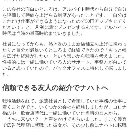
この会社の面白いところは、アルバイト時代から自分で自分
を評価して時給を上げらる制度があったことです。「自分は
これだけ仕事ができるようにな
ったので50円アップさせてく
ださい！」と、月例会議でプレゼン
するんです。アルバイト
時代は当時の最高時給までいきました。
社員になってからも、熱き炎のまま新店舗立ち上げに携わっ
たりと
自分が満足いくところまで経験できたので「もっと
幅
を広げた経験がしたい」という想い
から転職を考えました。
性格的には一緒に働いている人のサポート、事務方が向いて
いると思っていたので、バックオフィスに特化して探しまし
た。
信頼できる友人の紹介でナハトへ
転職活動を経て、派遣社員として希望していた事務の仕事に
着くことができ、いくつかの会社を経験しましたが、コロナ
禍
の中、
飲食店時代に
一緒に働いて
いた当時の友人
から、
「うちに来ない？」と声をかけてもらいました。
すごく優秀
で広告代理店に就職した彼女が、その少し前にナハトに転職