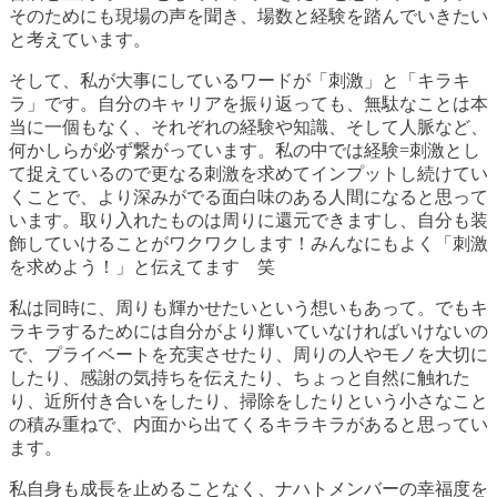
そのためにも現場の声を聞き、場数と経験を踏んでいきたい
と考えています。
そして、私が大事にしているワードが「刺激」と「キラキ
ラ」です。自分のキャリアを振り返っても、無駄なことは本
当に一個もなく、それぞれの経験や知識、そして人脈など
、
何かしらが必ず
繋がってい
ます。私の中では経験=刺激とし
て捉えているので更なる刺激を求めてインプットし続けてい
くことで、より深みがでる面白味のある人間になると思って
います。取り入れたものは周りに還元できますし、
自分も装
飾していけることがワクワクします！みんなにもよく「刺激
を求めよう！」と伝えてます 笑
私は同時に、周りも輝かせたいという想い
もあって。でもキ
ラキラするためには自分がより輝いていなければいけないの
で、プライベートを充実させたり、周りの人やモノを大切に
したり、感謝の気持ちを伝えたり、ちょっと自然に触れた
り、近所付き合いをしたり、掃除をしたりという小さなこと
の積み重ねで、内面から出てくるキラキラがあると思ってい
ます。
私自身も成長を止めることなく、ナハトメンバーの幸福度を