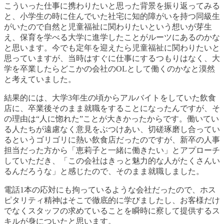
こういった仕事に携わりたいと思った背景を振り返ってみる
と、小学生の時に住んでいた社宅に知的障がい
を持つ同級生
が
いたので自然と児童福祉に関わりたいという想い
が芽生
え、保育を学べる大学に進学したことがルーツにあるのかな
と思います
。今でも定年
を迎え
たら児童福祉に関わりたいと
思っていますが、当時はすぐに仕事にするつもりはなく、大
学を卒業したらどこかの会社のOLとして
働くのかなと漠然
と考えていました。
結果的には、大学
3年生の頃からアルバイトをしていた飲食
店に、卒業後
そのまま就職をすることになったんですが、そ
の理由
は“人に惚れた”ことが大きかったからです。働いてい
る人たちが遠慮なく意見をぶつけあい、切磋琢磨し合ってい
るというゴリゴリに熱い飲食店だったのです
が、新卒の人事
担当だった方から「恵莉子と一緒に働きたい
」と
アプローチ
していただき、「この会社
はきっと魅力的な人がたくさんい
るんだろうな」と感じた
ので、そのまま就職しました。
電話1本の応対にも拘って
いるような会社だったので、ホス
ピタリティ精神はそこで徹底的に学びましたし、お客様だけ
でなくスタッフの求めていることを瞬時に察して提供するス
キルが身についたと思います。