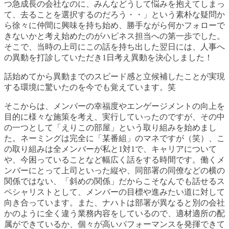
つ急成長の会社なのに、みんなどうして悩みを抱えてしまっ
て、去ることを選択するのだろう・・」という素朴な疑問か
ら徐々に仲間に興味を持ち始め、勝手ながら何かフォローで
きないかと考え始めたのがハピネス担当への第一歩でした。
そこで、当時の上司にこの話を持ち出した翌日には、人事へ
の異動を打診していただき1日考え異動を決心しました！
話始めてから異動までのスピード感と立候補したことが実現
する環境に驚いたのを今でも覚えています。笑
そこからは、メンバーの幸福度やエンゲージメントの向上を
目的に様々な施策を考え、実行していったのですが、
その中
の一つとして
「えりこ
の部屋」という取り組みを始めまし
た。ネーミングは完全に「某番組
」のマネ
ですが（笑）、こ
の取り組みは全メンバーが私と1対1で、
キャリアについて
や、今困っていることなど
幅広く話をする
時間です。
働くメ
ンバーにとって上司といった縦や、
同
部署の同僚などの横の
関係ではない、「斜めの関係」だからこそなんでも話せるス
ペシャリストとして、メンバーの目標や進みたい道に対して
向き合っています。また、
ナハト
は部署が異なると
別の会社
かのように全く違う業務内容
をして
いるので、
適材適所の配
属ができているか、個々が高いパフォーマンスを発揮できて