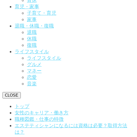
育休
育児・家事
子育て・育児
家事
退職・休職・復職
退職
休職
復職
ライフスタイル
ライフスタイル
グルメ
マネー
恋愛
音楽
CLOSE
トップ
女性のキャリア・働き方
職種図鑑・仕事の特徴
エステティシャンになるには資格は必要？取得方法
は？