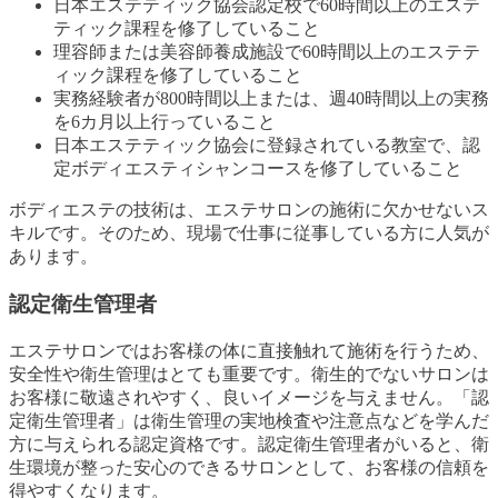
日本エステティック協会認定校で60時間以上のエステ
ティック課程を修了していること
理容師または美容師養成施設で60時間以上のエステテ
ィック課程を修了していること
実務経験者が800時間以上または、週40時間以上の実務
を6カ月以上行っていること
日本エステティック協会に登録されている教室で、認
定ボディエスティシャンコースを修了していること
ボディエステの技術は、エステサロンの施術に欠かせないス
キルです。そのため、現場で仕事に従事している方に人気が
あります。
認定衛生管理者
エステサロンではお客様の体に直接触れて施術を行うため、
安全性や衛生管理はとても重要です。衛生的でないサロンは
お客様に敬遠されやすく、良いイメージを与えません。「認
定衛生管理者」は衛生管理の実地検査や注意点などを学んだ
方に与えられる認定資格です。認定衛生管理者がいると、衛
生環境が整った安心のできるサロンとして、お客様の信頼を
得やすくなります。