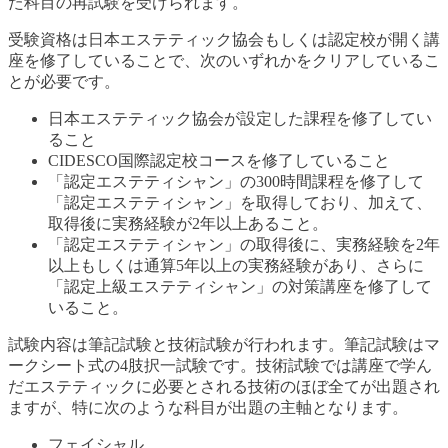
た科目の再試験を受けられます。
受験資格は日本エステティック協会もしくは認定校が開く講
座を修了していることで、次のいずれかをクリアしているこ
とが必要です。
日本エステティック協会が設定した課程を修了してい
ること
CIDESCO国際認定校コースを修了していること
「認定エステティシャン」の300時間課程を修了して
「認定エステティシャン」を取得しており、加えて、
取得後に実務経験が2年以上あること。
「認定エステティシャン」の取得後に、実務経験を2年
以上もしくは通算5年以上の実務経験があり、さらに
「認定上級エステティシャン」の対策講座を修了して
いること。
試験内容は筆記試験と技術試験が行われます。筆記試験はマ
ークシート式の4肢択一試験です。技術試験では講座で学ん
だエステティックに必要とされる技術のほぼ全てが出題され
ますが、特に次のような科目が出題の主軸となります。
フェイシャル