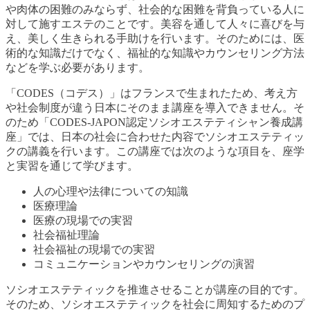
や肉体の困難のみならず、社会的な困難を背負っている人に
対して施すエステのことです。美容を通して人々に喜びを与
え、美しく生きられる手助けを行います。そのためには、医
術的な知識だけでなく、福祉的な知識やカウンセリング方法
などを学ぶ必要があります。
「CODES（コデス）」はフランスで生まれたため、考え方
や社会制度が違う日本にそのまま講座を導入できません。そ
のため「CODES-JAPON認定ソシオエステティシャン養成講
座」では、日本の社会に合わせた内容でソシオエステティッ
クの講義を行います。この講座では次のような項目を、座学
と実習を通じて学びます。
人の心理や法律についての知識
医療理論
医療の現場での実習
社会福祉理論
社会福祉の現場での実習
コミュニケーションやカウンセリングの演習
ソシオエステティックを推進させることが講座の目的です。
そのため、ソシオエステティックを社会に周知するためのプ