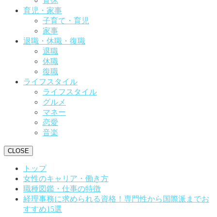
育休
育児・家事
子育て・育児
家事
退職・休職・復職
退職
休職
復職
ライフスタイル
ライフスタイル
グルメ
マネー
恋愛
音楽
CLOSE
トップ
女性のキャリア・働き方
職種図鑑・仕事の特徴
経理事務に求められる資格！専門性から国際派までお
すすめ15選