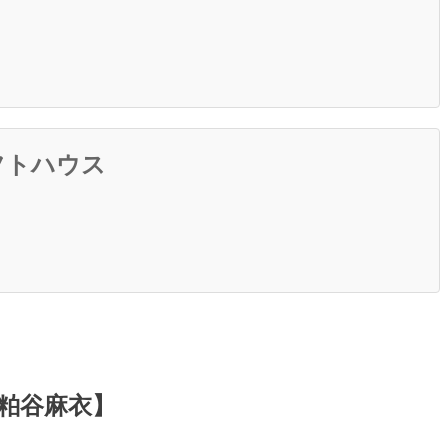
フトハウス
粕谷麻衣】