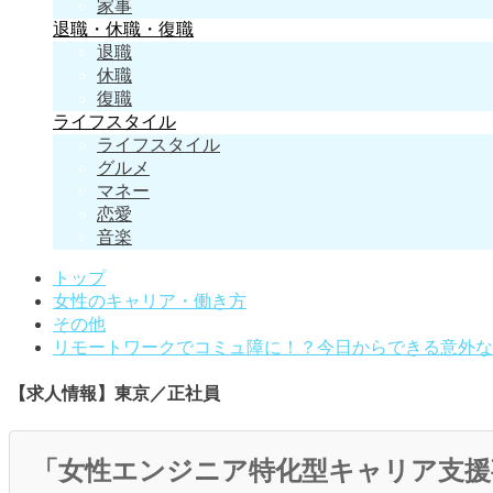
家事
退職・休職・復職
退職
休職
復職
ライフスタイル
ライフスタイル
グルメ
マネー
恋愛
音楽
トップ
女性のキャリア・働き方
その他
リモートワークでコミュ障に！？今日からできる意外な
【求人情報】東京／正社員
「女性エンジニア特化型キャリア支援