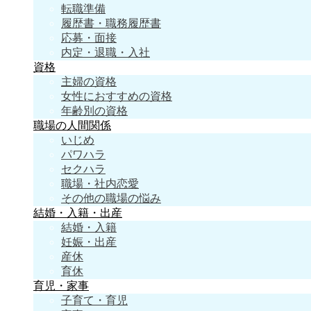
転職準備
履歴書・職務履歴書
応募・面接
内定・退職・入社
資格
主婦の資格
女性におすすめの資格
年齢別の資格
職場の人間関係
いじめ
パワハラ
セクハラ
職場・社内恋愛
その他の職場の悩み
結婚・入籍・出産
結婚・入籍
妊娠・出産
産休
育休
育児・家事
子育て・育児