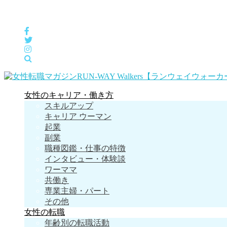
女性の「自分らしくHappyに働く」をサポートするメディア
女性のキャリア・働き方
スキルアップ
キャリア ウーマン
起業
副業
職種図鑑・仕事の特徴
インタビュー・体験談
ワーママ
共働き
専業主婦・パート
その他
女性の転職
年齢別の転職活動