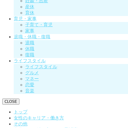
妊娠・出産
産休
育休
育児・家事
子育て・育児
家事
退職・休職・復職
退職
休職
復職
ライフスタイル
ライフスタイル
グルメ
マネー
恋愛
音楽
CLOSE
トップ
女性のキャリア・働き方
その他