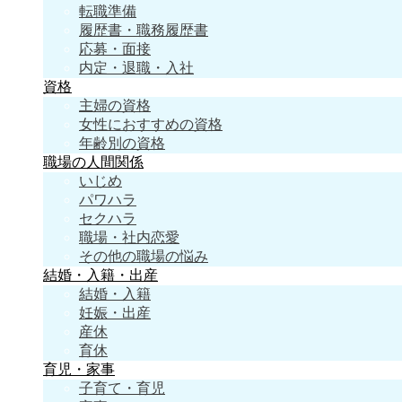
転職準備
履歴書・職務履歴書
応募・面接
内定・退職・入社
資格
主婦の資格
女性におすすめの資格
年齢別の資格
職場の人間関係
いじめ
パワハラ
セクハラ
職場・社内恋愛
その他の職場の悩み
結婚・入籍・出産
結婚・入籍
妊娠・出産
産休
育休
育児・家事
子育て・育児