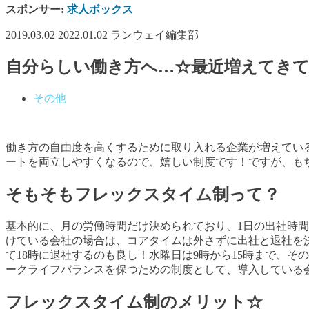
スポンサー:
求人ボックス
2019.03.02
2022.01.02
ランウェイ編集部
自分らしい働き方へ…☆最近増えてき
その他
働き方の自由度を高くするために取り入れる企業が増えてい
ートを両立しやすくなるので、嬉しい制度です！ですが、も
そもそもフレックスタイム制って？
基本的に、月の労働時間だけ決められており、
1
日の出社時間
けている会社の場合は、コアタイムは外さずに出社と退社を
て
18
時に退社するのも良し！水曜日は
9
時から
15
時まで、その
ークライフバランスを保つための制度として、導入している
フレックスタイム制のメリット☆