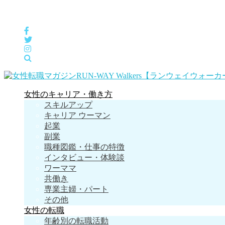
女性の「自分らしくHappyに働く」をサポートするメディア
女性のキャリア・働き方
スキルアップ
キャリア ウーマン
起業
副業
職種図鑑・仕事の特徴
インタビュー・体験談
ワーママ
共働き
専業主婦・パート
その他
女性の転職
年齢別の転職活動